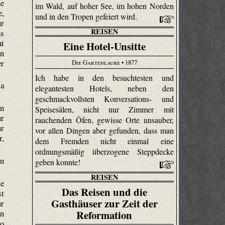
ne
im Wald, auf hoher See, im hohen Norden
e,
und in den Tropen gefeiert wird.
ür
REISEN
s
ht
Eine Hotel-Unsitte
en
er
Die Gartenlaube
• 1877
Ich habe in den besuchtesten und
ja
elegantesten Hotels, neben den
geschmackvollsten Konversations- und
en
Speisesälen, nicht nur Zimmer mit
ur
rauchenden Öfen, gewisse Orte unsauber,
ur
vor allen Dingen aber gefunden, dass man
r,
dem Fremden nicht einmal eine
ordnungsmäßig überzogene Steppdecke
in
geben konnte!
REISEN
ie
Das Reisen und die
st
Gasthäuser zur Zeit der
ur
Reformation
en
so