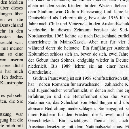
n den Medien
allein mit den sechs Kindern in den Westen fliehen.
über dieses
dem Studium war Gudrun Pausewang fünf Jahre la
dungen über
Deutschland als Lehrerin tätig, bevor sie 1956 für 
ben wir die
Jahre nach Chile und Venezuela in den Auslandsschul
Deutschland
wechselte. In diesem Zeitraum bereiste sie Süd
mehr in den
Nordamerika. 1963 kehrte sie nach Deutschland zurüc
ssten das
unterrichtete in Mainz-Kastel. Aber nur für vier J
rseucht war.
h mit meiner
während derer sie heiratete. Ein fünfjähriger Aufenth
enn so eine
Kolumbien schloss sich an, bevor sie sich, zwei Jahr
von unseren
der Geburt ihres Sohnes, endgültig wieder in Deutsc
nserer dicht
niederließ. Bis 1989 lehrte sie an einer hessi
as hat mich
Grundschule.
 Ich dachte,
Gudrun Pausewang ist seit 1958 schriftstellerisch täti
Katastrophe
hat – neben Romanen für Erwachsene – zahlreiche Ki
und Jugendbücher veröffentlicht, in denen sich ihre e
 es gab sehr
Erfahrungen und die Betroffenheit über die Arm
ten, die Sie
Südamerika, das Schicksal von Flüchtlingen und übe
atomare Bedrohung niederschlagen. Sie engagiert si
tzung war
ihren Büchern für den Frieden, die Umwelt und so
ung hat die
Gerechtigkeit. Ein wichtiges Thema ist auc
rte mich mit
Auseinandersetzung mit dem Nationalsozialismus. Fü