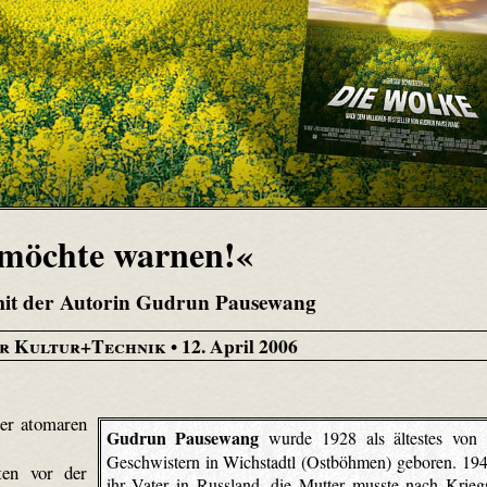
 möchte warnen!«
mit der Autorin Gudrun Pausewang
ür Kultur+Technik
• 12. April 2006
er atomaren
Gudrun Pausewang
wurde 1928 als ältestes von 
Geschwistern in Wichstadtl (Ostböhmen) geboren. 194
en vor der
ihr Vater in Russland, die Mutter musste nach Krieg