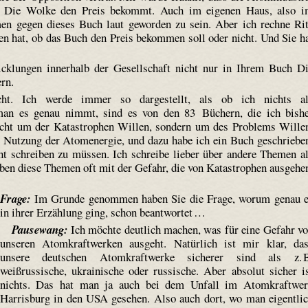
s
Die Wolke
den Preis bekommt. Auch im eigenen Haus, also 
en gegen dieses Buch laut geworden zu sein. Aber ich rechne Ri
en hat, ob das Buch den Preis bekommen soll oder nicht. Und Sie h
icklungen innerhalb der Gesellschaft nicht nur in Ihrem Buch
D
ern.
ht. Ich werde immer so dargestellt, als ob ich nichts al
man es genau nimmt, sind es von den 83 Büchern, die ich bish
nicht um der Katastrophen Willen, sondern um des Problems Wille
e Nutzung der Atomenergie, und dazu habe ich ein Buch geschriebe
cht schreiben zu müssen. Ich schreibe lieber über andere Themen a
eben diese Themen oft mit der Gefahr, die von Katastrophen ausgehe
Frage:
Im Grunde genommen haben Sie die Frage, worum genau 
in ihrer Erzählung ging, schon beantwortet …
Pausewang:
Ich möchte deutlich machen, was für eine Gefahr v
unseren Atomkraftwerken ausgeht. Natürlich ist mir klar, da
unsere deutschen Atomkraftwerke sicherer sind als z. B
weißrussische, ukrainische oder russische. Aber absolut sicher i
nichts. Das hat man ja auch bei dem Unfall im Atomkraftwe
Harrisburg in den USA gesehen. Also auch dort, wo man eigentli