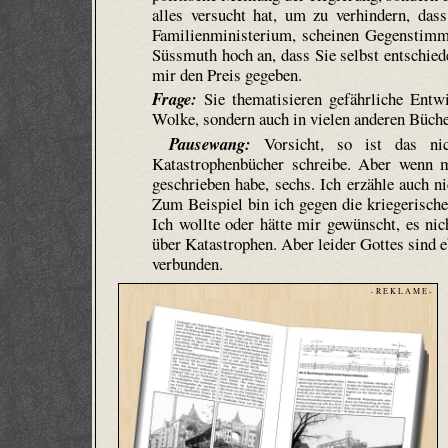
alles versucht hat, um zu verhindern, das
Familienministerium, scheinen Gegenstimm
Süssmuth hoch an, dass Sie selbst entschied
mir den Preis gegeben.
Frage:
Sie thematisieren gefährliche Entw
Wolke
, sondern auch in vielen anderen Büch
Pausewang:
Vorsicht, so ist das nic
Katastrophenbücher schreibe. Aber wenn 
geschrieben habe, sechs. Ich erzähle auch 
Zum Beispiel bin ich gegen die kriegerisch
Ich wollte oder hätte mir gewünscht, es ni
über Katastrophen. Aber leider Gottes sind 
verbunden.
- R E K L A M E -