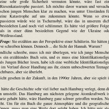
eine sehr große Sicherheit vermuten könnte, wäre fast ei
Riesenkatastrophe passiert. Ich möchte davor warnen und versuch
schon jungen Menschen klar zu machen, was unter Umständen f
eine Katastrophe auf uns zukommen könnte. Wenn so etwa
passieren würde wie in Tschernobyl, wäre das in unserem dic
besiedelten Land noch viel schlimmer. Es hätte viel größere Folg
als in einer dünn besiedelten Gegend wie der Ukraine od
Weißrussland.
Frage:
Sie erzählen aus der Perspektive einer Schülerin. Sie hätten 
tive schreiben können. Dennoch ... die Sicht der Hannah. Warum?
dliche schreibe, muss ich mir überlegen, wie ich junge Mensch
 ein erzählendes Buch sein, und es muss eine Identifikationsfig
s Jungen Bücher lesen, habe ich eine weibliche Identifikationsfig
e im Verlauf dieser Handlung aus ihr, einem unbeschwerten Teenage
htbares, aber sie überlebt.
cht gesehen in der Zukunft, in den 1990er Jahren, aber sie spielt 
hätte die Geschichte sehr viel lieber nach Hamburg verlegt, denn d
n umstellt. Das Hamburg am nächsten gelegene Atomkraftwerk i
e gehabt hätte, wäre Hamburg ganz schwer getroffen worden. N
ht. Um für ein Buch die ganze Atmosphäre und die geografisch
önnen, muss man eine Weile dort gelebt haben. Ich hätte mir al