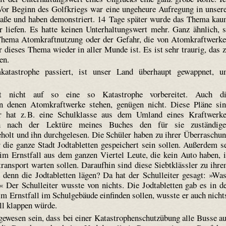
 Vor Beginn des Golfkriegs war eine ungeheure Aufregung in unser
traße und haben demonstriert. 14 Tage später wurde das Thema ka
 liefen. Es hatte keinen Unterhaltungswert mehr. Ganz ähnlich, 
 Thema Atomkraftnutzung oder der Gefahr, die von Atomkraftwerk
 dieses Thema wieder in aller Munde ist. Es ist sehr traurig, das 
en.
tastrophe passiert, ist unser Land überhaupt gewappnet, 
nicht auf so eine so Katastrophe vorbereitet. Auch di
in denen Atomkraftwerke stehen, genügen nicht. Diese Pläne si
r hat z. B. eine Schulklasse aus dem Umland eines Kraftwerk
ich nach der Lektüre meines Buches den für sie zuständig
olt und ihn durchgelesen. Die Schüler haben zu ihrer Überraschu
r die ganze Stadt Jodtabletten gespeichert sein sollen. Außerdem s
im Ernstfall aus dem ganzen Viertel Leute, die kein Auto haben, 
ransport warten sollen. Daraufhin sind diese Siebtklässler zu ihr
 denn die Jodtabletten lägen? Da hat der Schulleiter gesagt: »Wa
« Der Schulleiter wusste von nichts. Die Jodtabletten gab es in d
 im Ernstfall im Schulgebäude einfinden sollen, wusste er auch nicht
ll klappen würde.
 gewesen sein, dass bei einer Katastrophenschutzübung alle Busse a