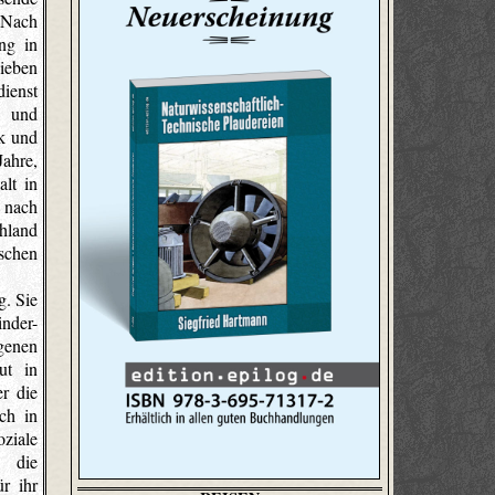
 Nach
ng in
sieben
dienst
- und
k und
ahre,
alt in
e nach
hland
schen
g. Sie
nder-
igenen
ut in
r die
ch in
ziale
h die
r ihr