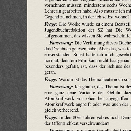
vornehmen müssen, mindestens sechs Wochen 
Lehrerin gearbeitet habe. Also musste ich mi
Gegend zu nehmen, in der ich selbst wohne? 
Frage:
Die Wolke
wurde zu einem Bestselle
Jugendbuchredaktion der SZ hat
Die Wo
aufgenommen, das wissen Sie wahrscheinlich
Pausewang:
Die Verfilmung dieses Buches
das Drehbuch gelesen habe. Aber das, was i
einverstanden. Sonst hätte ich mich gewehr
normal, denn ein Film kann nicht haargenau
besonders gefällt, ist, dass der Schluss d
getan.
Frage:
Warum ist das Thema heute noch so a
Pausewang:
Ich glaube, das Thema ist des
eine ganz neue Variante der Gefahr daz
Atomkraftwerk von oben her angegriffen
Atomkraftwerk angreift oder was auch der A
gleich verheerend.
Frage:
In den 80er Jahren gab es noch Demo
der Öffentlichkeit verschwunden?
Pausewang:
In unserer Gesellschaft spie