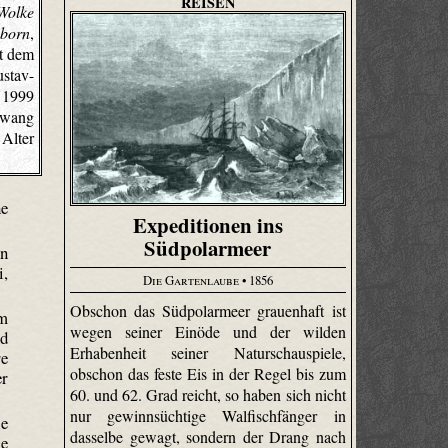
REISEN
Wolke
nborn
,
it dem
stav-
 1999
ewang
 Alter
he
Expeditionen ins
Südpolarmeer
on
i,
Die Gartenlaube
• 1856
Obschon das Südpolarmeer grauenhaft ist
um
wegen seiner Einöde und der wilden
nd
Erhabenheit seiner Naturschauspiele,
re
obschon das feste Eis in der Regel bis zum
er
60. und 62. Grad reicht, so haben sich nicht
nur gewinnsüchtige Walfischfänger in
ie
dasselbe gewagt, sondern der Drang nach
ie