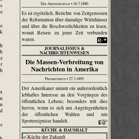
Die Abendschule
• 16.7.1880
ls
ie
Es ist ergötzlich, Berichte von Zeitgenossen
der Reformation über damalige Wirtshäuser
ie
und über die Beschwerlichkeiten zu lesen,
ek
womit Reisen zu jener Zeit verbunden
waren.
ch
JOURNALISMUS &
ch
NACHRICHTENWESEN
nz
Die Massen-Verbreitung von
ir
Nachrichten in Amerika
ch
Prometheus
• 27.3.1895
Der Amerikaner nimmt ein außerordentlich
zt
lebhaftes Interesse an den Vorgängen des
in
öffentlichen Lebens; besonders tritt dies
in
hervor, wenn es sich um Angelegenheiten
nd
der öffentlichen Wahlen und um
Sportereignisse handelt.
us
KÜCHE & HAUSHALT
ch