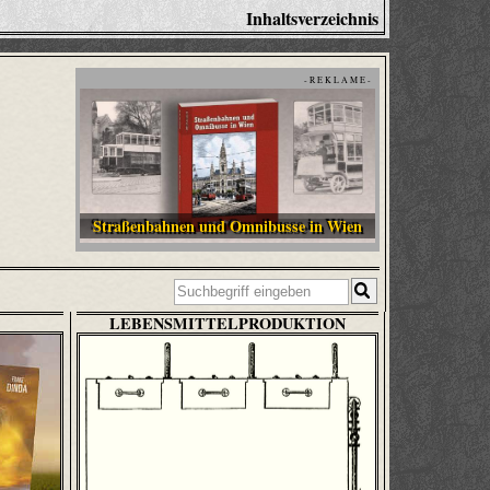
Inhaltsverzeichnis
- R E K L A M E -
Straßenbahnen und Omnibusse in Wien
LEBENSMITTELPRODUKTION