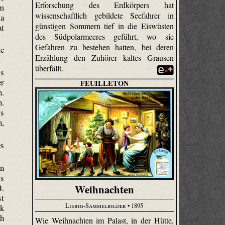
Erforschung des Erdkörpers hat
im
wissenschaftlich gebildete Seefahrer in
ta
günstigen Sommern tief in die Eiswüsten
at
des Südpolarmeeres geführt, wo sie
Gefahren zu bestehen hatten, bei deren
ie
Erzählung den Zuhörer kaltes Grausen
überfällt.
s
er
FEUILLETON
n.
n.
ls
n,
es
on
ss
.
Weihnachten
st
Liebig-Sammelbilder
• 1895
rk
ch
Wie Weihnachten im Palast, in der Hütte,