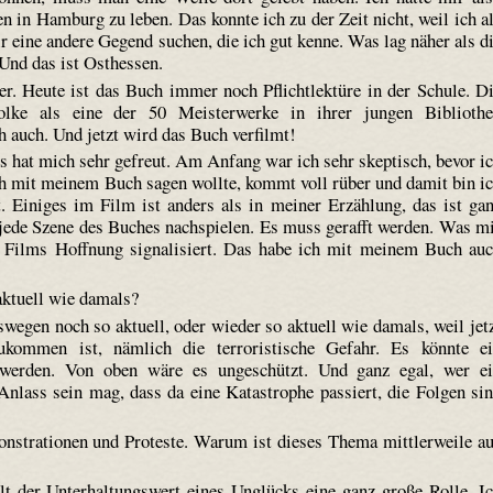
in Hamburg zu leben. Das konnte ich zu der Zeit nicht, weil ich a
r eine andere Gegend suchen, die ich gut kenne. Was lag näher als d
Und das ist Osthessen.
r. Heute ist das Buch immer noch Pflichtlektüre in der Schule. D
lke
als eine der 50 Meisterwerke in ihrer jungen Biblioth
 auch. Und jetzt wird das Buch verfilmt!
 hat mich sehr gefreut. Am Anfang war ich sehr skeptisch, bevor i
ch mit meinem Buch sagen wollte, kommt voll rüber und damit bin i
t. Einiges im Film ist anders als in meiner Erzählung, das ist ga
 jede Szene des Buches nachspielen. Es muss gerafft werden. Was m
es Films Hoffnung signalisiert. Das habe ich mit meinem Buch au
ktuell wie damals?
wegen noch so aktuell, oder wieder so aktuell wie damals, weil jet
ukommen ist, nämlich die terroristische Gefahr. Es könnte e
 werden. Von oben wäre es ungeschützt. Und ganz egal, wer e
nlass sein mag, dass da eine Katastrophe passiert, die Folgen si
nstrationen und Proteste. Warum ist dieses Thema mittlerweile a
lt der Unterhaltungswert eines Unglücks eine ganz große Rolle. I