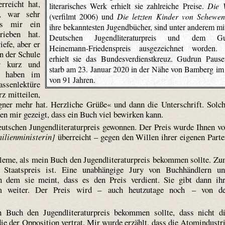
reicht hat,
literarisches Werk erhielt sie zahlreiche Preise.
Die 
e, war sehr
(verfilmt 2006) und
Die letzten Kinder von Schewe
ss mir ein
ihre bekanntesten Jugendbücher, sind unter anderem m
rieben hat.
Deutschen Jugendliteraturpreis und dem Gu
efe, aber er
Heinemann-Friedenspreis ausgezeichnet worden.
on der Schule
erhielt sie das Bundesverdienstkreuz. Gudrun Paus
ar kurz und
starb am 23. Januar 2020 in der Nähe von Bamberg im
r haben im
von 91 Jahren.
ssenlektüre
z mitteilen,
gner mehr hat. Herzliche Grüße« und dann die Unterschrift. Solc
en mir gezeigt, dass ein Buch viel bewirken kann.
utschen Jungendliteraturpreis gewonnen. Der Preis wurde Ihnen v
ilienministerin]
überreicht – gegen den Willen ihrer eigenen Parte
leme, als mein Buch den Jugendliteraturpreis bekommen sollte. Z
 Staatspreis ist. Eine unabhängige Jury von Buchhändlern u
on dem sie meint, dass es den Preis verdient. Sie gibt dann ih
um weiter. Der Preis wird – auch heutzutage noch – von d
n Buch den Jugendliteraturpreis bekommen sollte, dass nicht d
ie der Opposition vertrat. Mir wurde erzählt, dass die Atomindustr