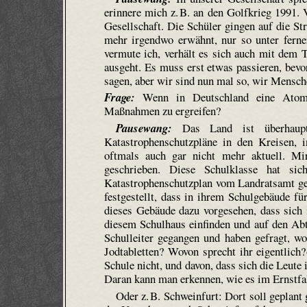
erinnere mich z. B. an den Golfkrieg 1991.
Gesellschaft. Die Schüler gingen auf die S
mehr irgendwo erwähnt, nur so unter ferner
vermute ich, verhält es sich auch mit dem
ausgeht. Es muss erst etwas passieren, bevor
sagen, aber wir sind nun mal so, wir Mensch
Frage:
Wenn in Deutschland eine Atomka
Maßnahmen zu ergreifen?
Pausewang:
Das Land ist überhaupt 
Katastrophenschutzpläne in den Kreisen, 
oftmals auch gar nicht mehr aktuell. Mi
geschrieben. Diese Schulklasse hat s
Katastrophenschutzplan vom Landratsamt geh
festgestellt, dass in ihrem Schulgebäude fü
dieses Gebäude dazu vorgesehen, dass sich 
diesem Schulhaus einfinden und auf den Abt
Schulleiter gegangen und haben gefragt, wo
Jodtabletten? Wovon sprecht ihr eigentlich?
Schule nicht, und davon, dass sich die Leute
Daran kann man erkennen, wie es im Ernstfa
Oder z. B. Schweinfurt: Dort soll geplant