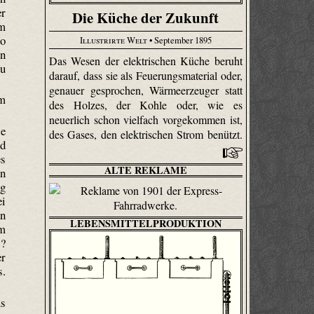
er
Die Küche der Zukunft
um
so
Illustrirte Welt
• September 1895
en
Das Wesen der elektrischen Küche beruht
zu
darauf, dass sie als Feue­rungs­material oder,
genauer gesprochen, Wärmeerzeuger statt
um
des Holzes, der Kohle oder, wie es
neuerlich schon vielfach vorgekommen ist,
e
des Gases, den elektrischen Strom benützt.
nd
es
ALTE REKLAME
en
ng
ei
in
LEBENSMITTELPRODUKTION
em
s?
er
s.
us