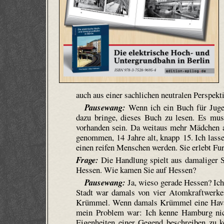
auch aus einer sachlichen neutralen Perspek
Pausewang:
Wenn ich ein Buch für Jugen
dazu bringe, dieses Buch zu lesen. Es muss
vorhanden sein. Da weitaus mehr Mädchen al
genommen, 14 Jahre alt, knapp 15. Ich lass
einen reifen Menschen werden. Sie erlebt Furc
Frage:
Die Handlung spielt aus damaliger Si
Hessen. Wie kamen Sie auf Hessen?
Pausewang:
Ja, wieso gerade Hessen? Ich 
Stadt war damals von vier Atomkraftwerke
Krümmel. Wenn damals Krümmel eine Havari
mein Problem war: Ich kenne Hamburg nic
Eigenheiten einer Gegend beschreiben zu k