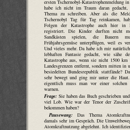
ersten Tschernobyl-Katastrophenmeldung i
habe ich nicht im Traum daran gedacht, 
Thema zu schreiben. Aber als die Mel
Tschernobyl Tag für Tag reinkamen, ha
Folgen der Katastrophe auch hier in 
registriert. Die Kinder durften nicht 
Sandkästen spielen, die Bauern mu
Frühjahrsgemüse unterpflügen, weil es ve
Und vieles mehr. Da habe ich mir natürlic
lebhaften Fantasie gedacht, wie sähe d
Katastrophe aus, wenn sie nicht 1500 km 
Landesgrenzen entfernt, sondern mitten in u
besiedelten Bundesrepublik stattfände? D
sehr bewegt und ging mir unter die Haut.
eigentlich muss man vor einer solchen 
warnen.
Frage:
Sie haben das Buch geschrieben und
viel Lob. Wie war der Tenor der Zuschrif
bekommen haben?
Pausewang:
Das Thema Atomkraftnu
damals sehr im Gespräch. Die Umweltbeweg
Atomkraftnutzung abgelehnt. Ich identifizie