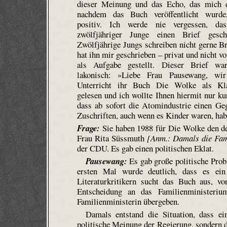
dieser Meinung und das Echo, das mich er
nachdem das Buch veröffentlicht wurd
positiv. Ich werde nie vergessen, da
zwölfjähriger Junge einen Brief gesch
Zwölfjährige Jungs schreiben nicht gerne Bri
hat ihn mir geschrieben – privat und nicht v
als Aufgabe gestellt. Dieser Brief w
lakonisch: »Liebe Frau Pausewang, wi
Unterricht ihr Buch
Die Wolke
als Kla
gelesen und ich wollte Ihnen hiermit nur kur
dass ab sofort die Atomindustrie einen Ge
Zuschriften, auch wenn es Kinder waren, hab
Frage:
Sie haben 1988 für
Die Wolke
den de
Frau Rita Süssmuth
[Anm.: Damals die Fam
der CDU. Es gab einen politischen Eklat.
Pausewang:
Es gab große politische Prob
ersten Mal wurde deutlich, dass es ein
Literaturkritikern sucht das Buch aus, v
Entscheidung an das Familienministeri
Familienministerin übergeben.
Damals entstand die Situation, dass ei
politische Meinung der Regierung, sondern d