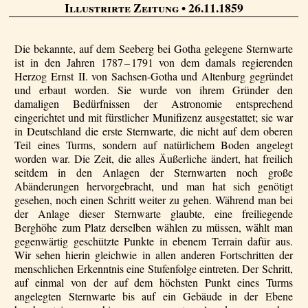
Illustrirte Zeitung
• 26.11.1859
Die bekannte, auf dem Seeberg bei Gotha gelegene Sternwarte
ist in den Jahren 1787 – 1791 von dem damals regierenden
Herzog Ernst II. von Sachsen-Gotha und Altenburg gegründet
und erbaut worden. Sie wurde von ihrem Gründer den
damaligen Bedürfnissen der Astronomie entsprechend
eingerichtet und mit fürstlicher Munifi­zenz ausgestattet; sie war
in Deutschland die erste Sternwarte, die nicht auf dem oberen
Teil eines Turms, sondern auf natürlichem Boden angelegt
worden war. Die Zeit, die alles Äußerliche ändert, hat freilich
seitdem in den Anlagen der Sternwarten noch große
Abänderungen hervorgebracht, und man hat sich genötigt
gesehen, noch einen Schritt weiter zu gehen. Während man bei
der Anlage dieser Sternwarte glaubte, eine freiliegende
Berghöhe zum Platz derselben wählen zu müssen, wählt man
gegenwärtig geschützte Punkte in ebenem Terrain dafür aus.
Wir sehen hierin gleichwie in allen anderen Fortschritten der
menschlichen Erkenntnis eine Stufenfolge eintreten. Der Schritt,
auf einmal von der auf dem höchsten Punkt eines Turms
angelegten Sternwarte bis auf ein Gebäude in der Ebene