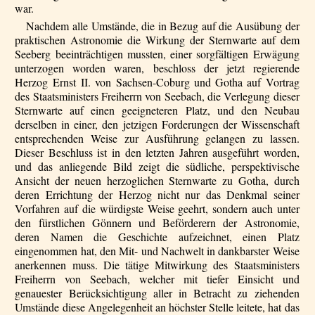
war.
Nachdem alle Umstände, die in Bezug auf die Ausübung der
praktischen Astronomie die Wirkung der Sternwarte auf dem
Seeberg beeinträchtigen mussten, einer sorgfältigen Erwägung
unterzogen worden waren, beschloss der jetzt regierende
Herzog Ernst II. von Sachsen-Coburg und Gotha auf Vortrag
des Staatsministers Freiherrn von Seebach, die Verlegung dieser
Sternwarte auf einen geeigneteren Platz, und den Neubau
derselben in einer, den jetzigen Forderungen der Wissenschaft
entsprechenden Weise zur Ausführung gelangen zu lassen.
Dieser Beschluss ist in den letzten Jahren ausgeführt worden,
und das anliegende Bild zeigt die südliche, perspektivische
Ansicht der neuen herzoglichen Sternwarte zu Gotha, durch
deren Errichtung der Herzog nicht nur das Denkmal seiner
Vorfahren auf die würdigste Weise geehrt, sondern auch unter
den fürstlichen Gönnern und Beförderern der Astronomie,
deren Namen die Geschichte aufzeichnet, einen Platz
eingenommen hat, den Mit- und Nachwelt in dankbarster Weise
anerkennen muss. Die tätige Mitwirkung des Staatsministers
Freiherrn von Seebach, welcher mit tiefer Einsicht und
genauester Berücksichtigung aller in Betracht zu ziehenden
Umstände diese Angelegenheit an höchster Stelle leitete, hat das