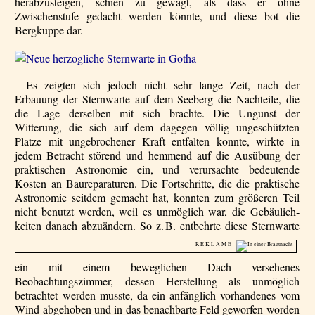
herabzusteigen, schien zu gewagt, als dass er ohne
Zwischenstufe gedacht werden könnte, und diese bot die
Bergkuppe dar.
Es zeigten sich jedoch nicht sehr lange Zeit, nach der
Erbauung der Sternwarte auf dem Seeberg die Nachteile, die
die Lage derselben mit sich brachte. Die Ungunst der
Witterung, die sich auf dem dagegen völlig ungeschützten
Platze mit ungebrochener Kraft entfalten konnte, wirkte in
jedem Betracht störend und hemmend auf die Ausübung der
praktischen Astronomie ein, und verursachte bedeutende
Kosten an Baureparaturen. Die Fortschritte, die die praktische
Astronomie seitdem gemacht hat, konnten zum größeren Teil
nicht benutzt werden, weil es unmöglich war, die Gebäulich­
keiten danach abzuändern.
So z. B. entbehrte diese Sternwarte
- R E K L A M E -
ein mit einem beweglichen Dach versehenes
Beobachtungszimmer, dessen Herstellung als unmöglich
betrachtet werden musste, da ein anfänglich vorhandenes vom
Wind abgehoben und in das benachbarte Feld geworfen worden