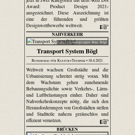
Award: Product Design 2021‹
ausgezeichnet. Diese Auszeichnung ist
eine der führenden und größten
Designwettbewerbe weltweit.
NAHVERKEHR
Foto: Firmengruppe Max Bögl
Transport System Bögl
Rundschau für Kultur+Technik
• 18.4.2021
Weltweit wachsen Großstädte und die
Urbanisierung schreitet stetig voran. Mit
dem Wachstum gehen zunehmende
Bebauungsdichte sowie Verkehrs-, Lärm-
und Luftbelastungen einher. Daher sind
Nahverkehrskonzepte nötig, die sich den
Herausforderungen von Großstädten stellen
und Stadtteile nahezu geräuschlos und
effizient vernetzen.
BRÜCKEN