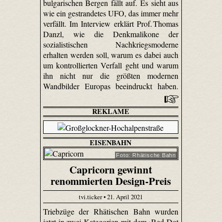
bulgarischen Bergen fällt auf. Es sieht aus
wie ein gestrandetes UFO, das immer mehr
verfällt. Im Interview erklärt Prof. Thomas
Danzl, wie die Denkmalikone der
sozialistischen Nachkriegsmoderne
erhalten werden soll, warum es dabei auch
um kontrollierten Verfall geht und warum
ihn nicht nur die größten modernen
Wandbilder Europas beeindruckt haben.
REKLAME
EISENBAHN
Foto: Rhätische Bahn
Capricorn gewinnt
renommierten Design-Preis
tvi.ticker • 21. April 2021
Triebzüge der Rhätischen Bahn wurden
jetzt in zwei Kategorien mit dem ›Red Dot