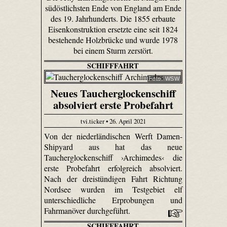
südöstlichsten Ende von England am Ende
des 19. Jahrhunderts. Die 1855 erbaute
Eisenkonstruktion ersetzte eine seit 1824
bestehende Holzbrücke und wurde 1978
bei einem Sturm zerstört.
SCHIFFFAHRT
Foto: WSW
Neues Taucherglockenschiff
absolviert erste Probefahrt
tvi.ticker • 26. April 2021
Von der niederländischen Werft Damen-
Shipyard aus hat das neue
Taucherglockenschiff ›Archimedes‹ die
erste Probefahrt erfolgreich absolviert.
Nach der dreistündigen Fahrt Richtung
Nordsee wurden im Testgebiet elf
unterschiedliche Erprobungen und
Fahrmanöver durchgeführt.
SCHIFFFAHRT