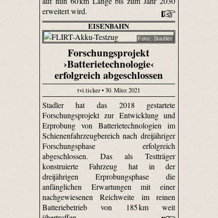
auf nun 60 km Länge bis zum Jahr 2030
erweitert wird.
EISENBAHN
Foto: Stadler
Forschungsprojekt
›Batterietechnologie‹
erfolgreich abgeschlossen
tvi.ticker • 30. März 2021
Stadler hat das 2018 gestartete
Forschungsprojekt zur Entwicklung und
Erprobung von Batterietechnologien im
Schienenfahrzeugbereich nach dreijähriger
Forschungsphase erfolgreich
abgeschlossen. Das als Testträger
konstruierte Fahrzeug hat in der
dreijährigen Erprobungsphase die
anfänglichen Erwartungen mit einer
nachgewiesenen Reichweite im reinen
Batteriebetrieb von 185 km weit
übertroffen.