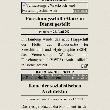
Foto: BSH
Forschungsschiff ›Atair‹ in
Dienst gestellt
tvi.ticker • 28. April 2021
In Hamburg wurde das neue Flaggschiff
der Flotte des Bundesamtes für
Seeschifffahrt und Hydrographie (BSH),
das Vermessungs-, Wracksuch- und
Forschungsschiff (VWFS) ›Atair‹, offiziell
in Dienst gestellt.
BAU & ARCHITEKTUR
Foto: Darmon Richter/Buzludzha Project
Foundation
Ikone der sozialistischen
Architektur
Rundschau für Kultur+Technik
• 1.5.2021
Das riesige Buzludzha-Monument in den