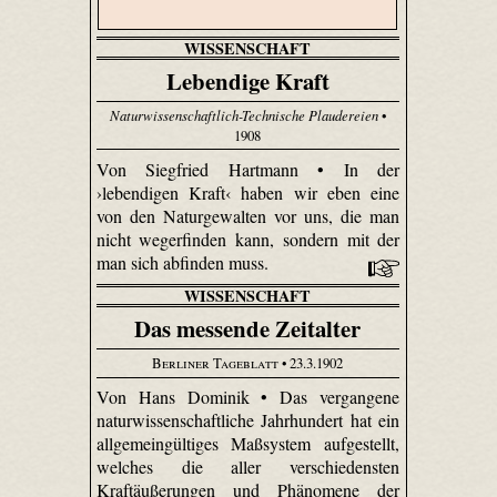
WISSENSCHAFT
Lebendige Kraft
Naturwissenschaftlich-Technische Plaudereien
•
1908
Von Siegfried Hartmann • In der
›lebendigen Kraft‹ haben wir eben eine
von den Naturgewalten vor uns, die man
nicht weg­erfinden kann, sondern mit der
man sich abfinden muss.
WISSENSCHAFT
Das messende Zeitalter
Berliner Tageblatt
• 23.3.1902
Von Hans Dominik • Das vergangene
naturwissenschaftliche Jahrhundert hat ein
allgemeingültiges Maßsystem aufgestellt,
welches die aller verschiedensten
Kraftäußerungen und Phänomene der