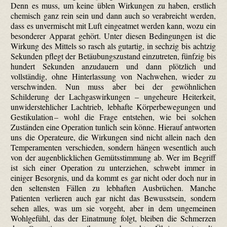
Denn es muss, um keine üblen Wirkungen zu haben, erstlich
chemisch ganz rein sein und dann auch so verabreicht werden,
dass es unvermischt mit Luft eingeatmet werden kann, wozu ein
besonderer Apparat gehört. Unter diesen Bedingungen ist die
Wirkung des Mittels so rasch als gutartig, in sechzig bis achtzig
Sekunden pflegt der Betäubungszustand einzutreten, fünfzig bis
hundert Sekunden anzudauern und dann plötzlich und
vollständig, ohne Hinterlassung von Nachwehen, wieder zu
verschwinden. Nun muss aber bei der gewöhnlichen
Schilderung der Lachgaswirkungen – ungeheure Heiterkeit,
unwiderstehlicher Lachtrieb, lebhafte Körperbewegungen und
Gestikulation – wohl die Frage entstehen, wie bei solchen
Zuständen eine Operation tunlich sein könne. Hierauf antworten
uns die Operateure, die Wirkungen sind nicht allein nach den
Temperamenten verschieden, sondern hängen wesentlich auch
von der augenblicklichen Gemütsstimmung ab. Wer im Begriff
ist sich einer Operation zu unterziehen, schwebt immer in
einiger Besorgnis, und da kommt es gar nicht oder doch nur in
den seltensten Fällen zu lebhaften Ausbrüchen. Manche
Patienten verlieren auch gar nicht das Bewusstsein, sondern
sehen alles, was um sie vorgeht, aber in dem ungemeinen
Wohlgefühl, das der Einatmung folgt, bleiben die Schmerzen