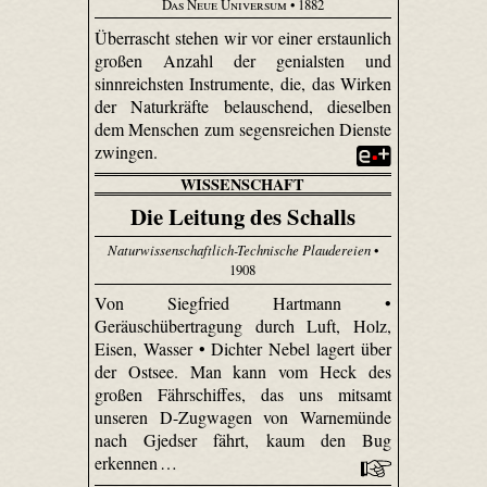
Das Neue Universum
• 1882
Überrascht stehen wir vor einer erstaunlich
großen Anzahl der genialsten und
sinnreichsten Instrumente, die, das Wirken
der Naturkräfte belauschend, dieselben
dem Menschen zum segensreichen Dienste
zwingen.
WISSENSCHAFT
Die Leitung des Schalls
Naturwissenschaftlich-Technische Plaudereien
•
1908
Von Siegfried Hartmann •
Geräuschübertragung durch Luft, Holz,
Eisen, Wasser • Dichter Nebel lagert über
der Ostsee. Man kann vom Heck des
großen Fährschiffes, das uns mitsamt
unseren D-Zugwagen von Warnemünde
nach Gjedser fährt, kaum den Bug
erkennen …