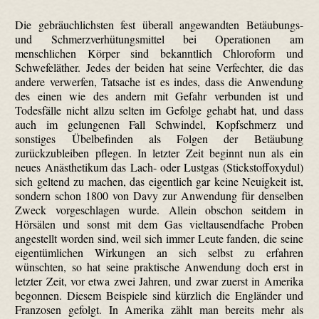
Die gebräuchlichsten fest überall angewandten Betäubungs-
und Schmerzverhütungsmittel bei Operationen am
menschlichen Körper sind bekanntlich Chloroform und
Schwefeläther. Jedes der beiden hat seine Verfechter, die das
andere verwerfen, Tatsache ist es indes, dass die Anwendung
des einen wie des andern mit Gefahr verbunden ist und
Todesfälle nicht allzu selten im Gefolge gehabt hat, und dass
auch im gelungenen Fall Schwindel, Kopfschmerz und
sonstiges Übelbefinden als Folgen der Betäubung
zurückzubleiben pflegen. In letzter Zeit beginnt nun als ein
neues Anästhetikum das Lach- oder Lustgas (Stickstoffoxydul)
sich geltend zu machen, das eigentlich gar keine Neuigkeit ist,
sondern schon 1800 von Davy zur Anwendung für denselben
Zweck vorgeschlagen wurde. Allein obschon seitdem in
Hörsälen und sonst mit dem Gas vieltausendfache Proben
angestellt worden sind, weil sich immer Leute fanden, die seine
eigentümlichen Wirkungen an sich selbst zu erfahren
wünschten, so hat seine praktische Anwendung doch erst in
letzter Zeit, vor etwa zwei Jahren, und zwar zuerst in Amerika
begonnen. Diesem Beispiele sind kürzlich die Engländer und
Franzosen gefolgt. In Amerika zählt man bereits mehr als