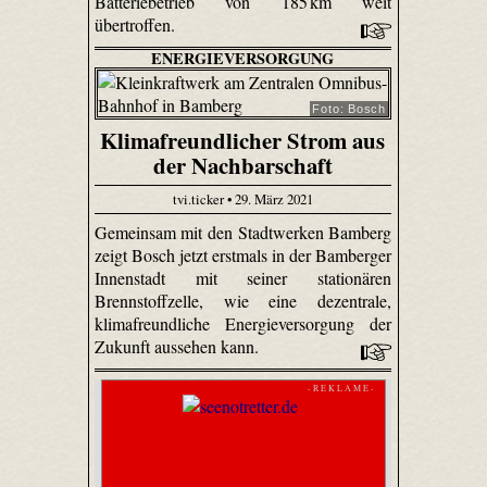
Batteriebetrieb von 185 km weit
übertroffen.
ENERGIEVERSORGUNG
Foto: Bosch
Klimafreundlicher Strom aus
der Nachbarschaft
tvi.ticker • 29. März 2021
Gemeinsam mit den Stadtwerken Bamberg
zeigt Bosch jetzt erstmals in der Bamberger
Innenstadt mit seiner stationären
Brennstoffzelle, wie eine dezentrale,
klimafreundliche Energieversorgung der
Zukunft aussehen kann.
- R E K L A M E -