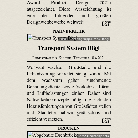
Award: Product Design 2021‹
ausgezeichnet. Diese Auszeichnung ist
eine der führenden und größten
Designwettbewerbe weltweit.
NAHVERKEHR
Foto: Firmengruppe Max Bögl
Transport System Bögl
Rundschau für Kultur+Technik
• 18.4.2021
Weltweit wachsen Großstädte und die
Urbanisierung schreitet stetig voran. Mit
dem Wachstum gehen zunehmende
Bebauungsdichte sowie Verkehrs-, Lärm-
und Luftbelastungen einher. Daher sind
Nahverkehrskonzepte nötig, die sich den
Herausforderungen von Großstädten stellen
und Stadtteile nahezu geräuschlos und
effizient vernetzen.
BRÜCKEN
Foto: Bremenports