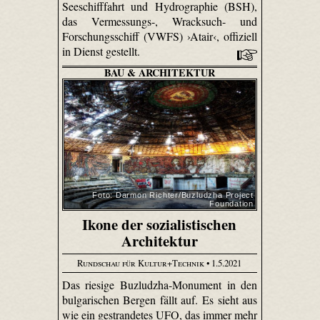
Seeschifffahrt und Hydrographie (BSH),
das Vermessungs-, Wracksuch- und
Forschungsschiff (VWFS) ›Atair‹, offiziell
in Dienst gestellt.
BAU & ARCHITEKTUR
Foto: Darmon Richter/Buzludzha Project
Foundation
Ikone der sozialistischen
Architektur
Rundschau für Kultur+Technik
• 1.5.2021
Das riesige Buzludzha-Monument in den
bulgarischen Bergen fällt auf. Es sieht aus
wie ein gestrandetes UFO, das immer mehr