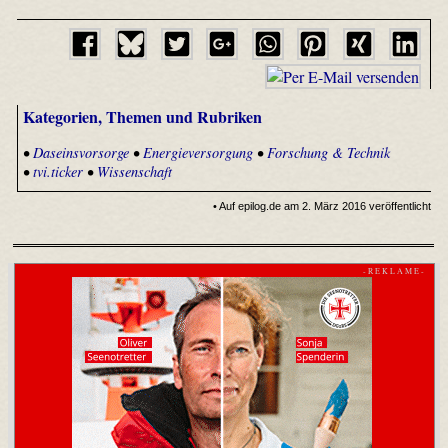
Kategorien, Themen und Rubriken
•
Daseinsvorsorge
•
Energieversorgung
•
Forschung & Technik
•
tvi.ticker
•
Wissenschaft
• Auf epilog.de am 2. März 2016 veröffentlicht
- R E K L A M E -