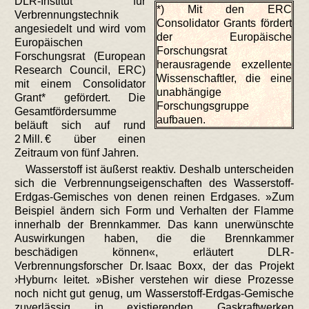
DLR-Institut für
*) Mit den ERC
Verbrennungstechnik
Consolidator Grants fördert
angesiedelt und wird vom
der Europäische
Europäischen
Forschungsrat
Forschungsrat (European
herausragende exzellente
Research Council, ERC)
Wissenschaftler, die eine
mit einem Consolidator
unabhängige
Grant* gefördert. Die
Forschungsgruppe
Gesamtfördersumme
aufbauen.
beläuft sich auf rund
2 Mill. € über einen
Zeitraum von fünf Jahren.
Wasserstoff ist äußerst reaktiv. Deshalb unterscheiden
sich die Verbrennungseigenschaften des Wasserstoff-
Erdgas-Gemisches von denen reinen Erdgases. »Zum
Beispiel ändern sich Form und Verhalten der Flamme
innerhalb der Brennkammer. Das kann unerwünschte
Auswirkungen haben, die die Brennkammer
beschädigen können«, erläutert DLR-
Verbrennungsforscher Dr. Isaac Boxx, der das Projekt
›Hyburn‹ leitet. »Bisher verstehen wir diese Prozesse
noch nicht gut genug, um Wasserstoff-Erdgas-Gemische
zuverlässig in existierenden Gaskraftwerken