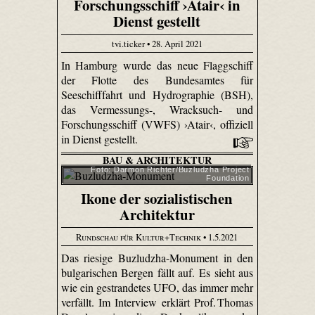
Forschungsschiff ›Atair‹ in
Dienst gestellt
tvi.ticker • 28. April 2021
In Hamburg wurde das neue Flaggschiff
der Flotte des Bundesamtes für
Seeschifffahrt und Hydrographie (BSH),
das Vermessungs-, Wracksuch- und
Forschungsschiff (VWFS) ›Atair‹, offiziell
in Dienst gestellt.
BAU & ARCHITEKTUR
Foto: Darmon Richter/Buzludzha Project
Foundation
Ikone der sozialistischen
Architektur
Rundschau für Kultur+Technik
• 1.5.2021
Das riesige Buzludzha-Monument in den
bulgarischen Bergen fällt auf. Es sieht aus
wie ein gestrandetes UFO, das immer mehr
verfällt. Im Interview erklärt Prof. Thomas