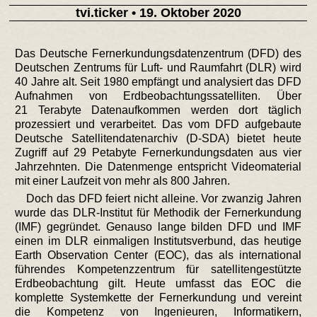
tvi.ticker
• 19. Oktober 2020
Das Deutsche Fernerkundungsdatenzentrum (DFD) des
Deutschen Zentrums für Luft- und Raumfahrt (DLR) wird
40 Jahre alt. Seit 1980 empfängt und analysiert das DFD
Aufnahmen von Erdbeobachtungssatelliten. Über
21 Terabyte Datenaufkommen werden dort täglich
prozessiert und verarbeitet. Das vom DFD aufgebaute
Deutsche Satellitendatenarchiv (D-SDA) bietet heute
Zugriff auf 29 Petabyte Fernerkundungsdaten aus vier
Jahrzehnten. Die Datenmenge entspricht Videomaterial
mit einer Laufzeit von mehr als 800 Jahren.
Doch das DFD feiert nicht alleine. Vor zwanzig Jahren
wurde das DLR-Institut für Methodik der Fernerkundung
(IMF) gegründet. Genauso lange bilden DFD und IMF
einen im DLR einmaligen Institutsverbund, das heutige
Earth Observation Center (EOC), das als international
führendes Kompetenzzentrum für satellitengestützte
Erdbeobachtung gilt. Heute umfasst das EOC die
komplette Systemkette der Fernerkundung und vereint
die Kompetenz von Ingenieuren, Informatikern,