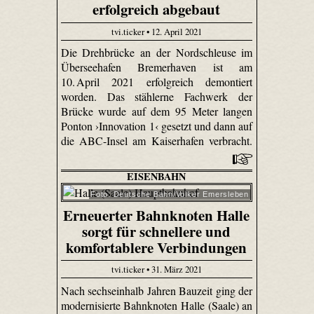
erfolgreich abgebaut
tvi.ticker • 12. April 2021
Die Drehbrücke an der Nordschleuse im
Überseehafen Bremerhaven ist am
10. April 2021 erfolgreich demontiert
worden. Das stählerne Fachwerk der
Brücke wurde auf dem 95 Meter langen
Ponton ›Innovation 1‹ gesetzt und dann auf
die ABC-Insel am Kaiserhafen verbracht.
EISENBAHN
Foto: Deutsche Bahn/Volker Emersleben
Erneuerter Bahnknoten Halle
sorgt für schnellere und
komfortablere Verbindungen
tvi.ticker • 31. März 2021
Nach sechseinhalb Jahren Bauzeit ging der
modernisierte Bahnknoten Halle (Saale) an