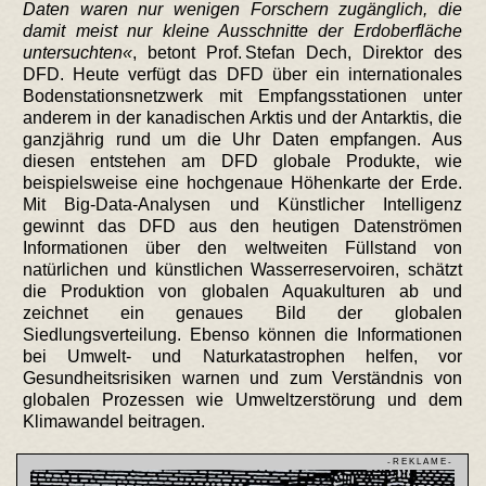
Daten waren nur wenigen Forschern zugänglich, die
damit meist nur kleine Ausschnitte der Erdoberfläche
untersuchten
, betont Prof. Stefan Dech, Direktor des
DFD. Heute verfügt das DFD über ein internationales
Bodenstationsnetzwerk mit Empfangsstationen unter
anderem in der kanadischen Arktis und der Antarktis, die
ganzjährig rund um die Uhr Daten empfangen. Aus
diesen entstehen am DFD globale Produkte, wie
beispielsweise eine hochgenaue Höhenkarte der Erde.
Mit Big-Data-Analysen und Künstlicher Intelligenz
gewinnt das DFD aus den heutigen Datenströmen
Informationen über den weltweiten Füllstand von
natürlichen und künstlichen Wasserreservoiren, schätzt
die Produktion von globalen Aquakulturen ab und
zeichnet ein genaues Bild der globalen
Siedlungsverteilung. Ebenso können die Informationen
bei Umwelt- und Naturkatastrophen helfen, vor
Gesundheitsrisiken warnen und zum Verständnis von
globalen Prozessen wie Umweltzerstörung und dem
Klimawandel beitragen.
- R E K L A M E -