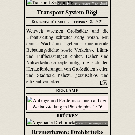
Foto: Firmengruppe Max Bögl
Transport System Bögl
Rundschau für Kultur+Technik
• 18.4.2021
Weltweit wachsen Großstädte und die
Urbanisierung schreitet stetig voran. Mit
dem Wachstum gehen zunehmende
Bebauungsdichte sowie Verkehrs-, Lärm-
und Luftbelastungen einher. Daher sind
Nahverkehrskonzepte nötig, die sich den
Herausforderungen von Großstädten stellen
und Stadtteile nahezu geräuschlos und
effizient vernetzen.
REKLAME
BRÜCKEN
Foto: Bremenports
Bremerhaven: Drehbrücke