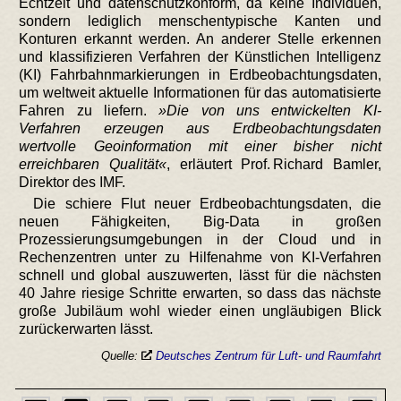
Echtzeit und datenschutzkonform, da keine Individuen,
sondern lediglich menschentypische Kanten und
Konturen erkannt werden. An anderer Stelle erkennen
und klassifizieren Verfahren der Künstlichen Intelligenz
(KI) Fahrbahnmarkierungen in Erdbeobachtungsdaten,
um weltweit aktuelle Informationen für das automatisierte
Fahren zu liefern.
Die von uns entwickelten KI-
Verfahren erzeugen aus Erdbeobachtungsdaten
wertvolle Geoinformation mit einer bisher nicht
erreichbaren Qualität
, erläutert Prof. Richard Bamler,
Direktor des IMF.
Die schiere Flut neuer Erdbeobachtungsdaten, die
neuen Fähigkeiten, Big-Data in großen
Prozessierungsumgebungen in der Cloud und in
Rechenzentren unter zu Hilfenahme von KI-Verfahren
schnell und global auszuwerten, lässt für die nächsten
40 Jahre riesige Schritte erwarten, so dass das nächste
große Jubiläum wohl wieder einen ungläubigen Blick
zurückerwarten lässt.
Quelle:
Deutsches Zentrum für Luft- und Raumfahrt