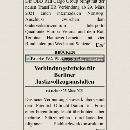
Die ÖBB Rail Cargo Group bringt mit der
neuen TransFER Verbindung ab 29. März
2021 einen intermodalen Nonstop-
Anschluss zwischen dem
Güterverkehrszentrum Interporto
Quadrante Europa Verona und dem Rail
Terminal Hannover-Leinetor mit vier
Rundläufen pro Woche auf Schiene.
BRÜCKEN
Abb.: Schulitzarchitekten
Verbindungsbrücke für
Berliner
Justizvollzugsanstalten
tvi.ticker • 25. März 2021
Das neue Verbindungsbauwerk überspannt
den Friedrich-Olbricht-Damm in Form
einer bogenförmig leicht überhöhten, über
mehrere Stützenreihen durchlaufenden,
filigranen Stahlfachwerkkonstruktion.