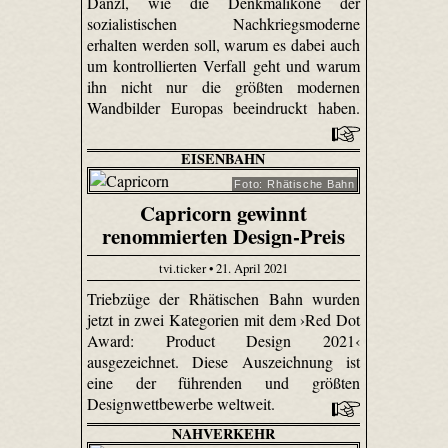
Danzl, wie die Denkmalikone der
sozialistischen Nachkriegsmoderne
erhalten werden soll, warum es dabei auch
um kontrollierten Verfall geht und warum
ihn nicht nur die größten modernen
Wandbilder Europas beeindruckt haben.
EISENBAHN
Foto: Rhätische Bahn
Capricorn gewinnt
renommierten Design-Preis
tvi.ticker • 21. April 2021
Triebzüge der Rhätischen Bahn wurden
jetzt in zwei Kategorien mit dem ›Red Dot
Award: Product Design 2021‹
ausgezeichnet. Diese Auszeichnung ist
eine der führenden und größten
Designwettbewerbe weltweit.
NAHVERKEHR