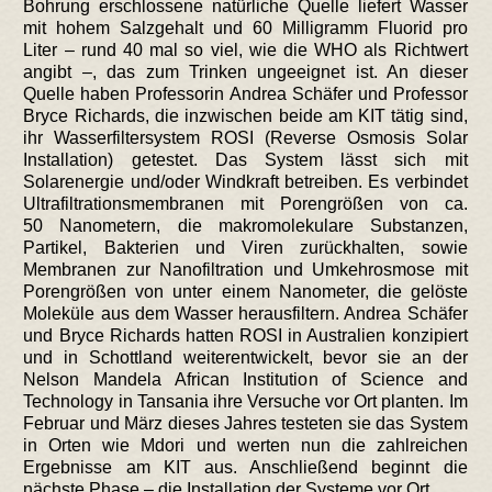
Bohrung erschlossene natürliche Quelle liefert Wasser
mit hohem Salzgehalt und 60 Milligramm Fluorid pro
Liter – rund 40 mal so viel, wie die WHO als Richtwert
angibt –, das zum Trinken ungeeignet ist. An dieser
Quelle haben Professorin Andrea Schäfer und Professor
Bryce Richards, die inzwischen beide am KIT tätig sind,
ihr Wasserfiltersystem ROSI (Reverse Osmosis Solar
Installation) getestet. Das System lässt sich mit
Solarenergie und/oder Windkraft betreiben. Es verbindet
Ultrafiltrationsmembranen mit Porengrößen von ca.
50 Nanometern, die makromolekulare Substanzen,
Partikel, Bakterien und Viren zurückhalten, sowie
Membranen zur Nanofiltration und Umkehrosmose mit
Porengrößen von unter einem Nanometer, die gelöste
Moleküle aus dem Wasser herausfiltern. Andrea Schäfer
und Bryce Richards hatten ROSI in Australien konzipiert
und in Schottland weiterentwickelt, bevor sie an der
Nelson Mandela African Institution of Science and
Technology in Tansania ihre Versuche vor Ort planten. Im
Februar und März dieses Jahres testeten sie das System
in Orten wie Mdori und werten nun die zahlreichen
Ergebnisse am KIT aus. Anschließend beginnt die
nächste Phase – die Installation der Systeme vor Ort.