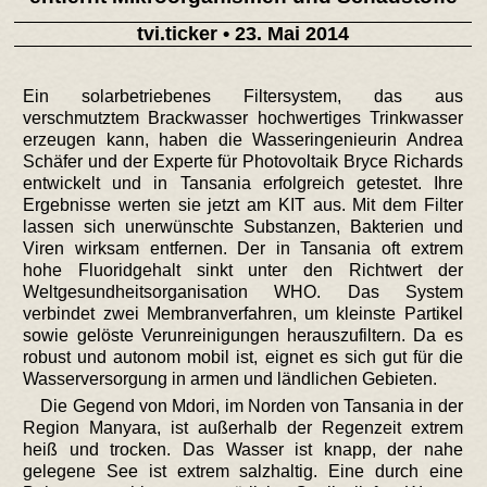
tvi.ticker
• 23. Mai 2014
Ein solarbetriebenes Filtersystem, das aus
verschmutztem Brackwasser hochwertiges Trinkwasser
erzeugen kann, haben die Wasseringenieurin Andrea
Schäfer und der Experte für Photovoltaik Bryce Richards
entwickelt und in Tansania erfolgreich getestet. Ihre
Ergebnisse werten sie jetzt am KIT aus. Mit dem Filter
lassen sich unerwünschte Substanzen, Bakterien und
Viren wirksam entfernen. Der in Tansania oft extrem
hohe Fluoridgehalt sinkt unter den Richtwert der
Weltgesundheitsorganisation WHO. Das System
verbindet zwei Membranverfahren, um kleinste Partikel
sowie gelöste Verunreinigungen herauszufiltern. Da es
robust und autonom mobil ist, eignet es sich gut für die
Wasserversorgung in armen und ländlichen Gebieten.
Die Gegend von Mdori, im Norden von Tansania in der
Region Manyara, ist außerhalb der Regenzeit extrem
heiß und trocken. Das Wasser ist knapp, der nahe
gelegene See ist extrem salzhaltig. Eine durch eine