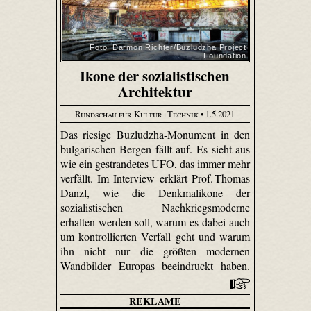
Foto: Darmon Richter/Buzludzha Project
Foundation
Ikone der sozialistischen
Architektur
Rundschau für Kultur+Technik
• 1.5.2021
Das riesige Buzludzha-Monument in den
bulgarischen Bergen fällt auf. Es sieht aus
wie ein gestrandetes UFO, das immer mehr
verfällt. Im Interview erklärt Prof. Thomas
Danzl, wie die Denkmalikone der
sozialistischen Nachkriegsmoderne
erhalten werden soll, warum es dabei auch
um kontrollierten Verfall geht und warum
ihn nicht nur die größten modernen
Wandbilder Europas beeindruckt haben.
REKLAME