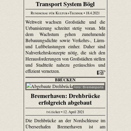
Transport System Bögl
Rundschau für Kultur+Technik
• 18.4.2021
Weltweit wachsen Großstädte und die
Urbanisierung schreitet stetig voran. Mit
dem Wachstum gehen zunehmende
Bebauungsdichte sowie Verkehrs-, Lärm-
und Luftbelastungen einher. Daher sind
Nahverkehrskonzepte nötig, die sich den
Herausforderungen von Großstädten stellen
und Stadtteile nahezu geräuschlos und
effizient vernetzen.
BRÜCKEN
Foto: Bremenports
Bremerhaven: Drehbrücke
erfolgreich abgebaut
tvi.ticker • 12. April 2021
Die Drehbrücke an der Nordschleuse im
Überseehafen Bremerhaven ist am