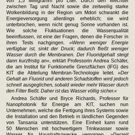
von 1,5 Milligramm pro Liter. Durch den Wechsel
zwischen Tag und Nacht sowie die zeitweilig starke
Wolkenbildung in der Region um Mdori schwankt die
Energieversorgung allerdings erheblich; sie wird
unterbrochen, wenn nicht genug Sonne vorhanden ist.
Wie solche Fluktuationen die Wasserqualität
beeinflussen, ist eine der Fragen, denen die Forscher in
ihren Tests nachgingen.
Wenn weniger Energie
verfügbar ist, sinkt der Druck; dadurch fließt weniger
Wasser durch die Membranen. Der Fluoridgehalt steigt
dann kurzfristig an
, erklärt Professorin Andrea Schäfer,
die am Institut für Funktionelle Grenzflächen (IFG) des
KIT die Abteilung Membran-Technologie leitet.
Der
Gehalt an Fluorid und anderen Schadstoffen wird jedoch
schnell ausgeglichen, sobald wieder mehr Wasser durch
den Filter fließt. Daher ist das Wasser völlig sicher.
Andrea Schäfer und Bryce Richards, Professor für
Nanophotonik für Energie am KIT, suchen nun
Unternehmen, welche die Fertigung ihres Systems sowie
die Installation und den Betrieb in ländlichen Gegenden
von Tansania unterstützen. Eine Einheit kann rund
50 Menschen mit hochwertigem Trinkwasser sowie
Wasser für Haushaltszwecke versorgen.
Derzeit