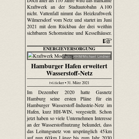
Doch älter als 110 Jahre wird das markante
Kraftwerk an der Stadtautobahn A 100
nicht. Vattenfall nimmt das Heizkraftwerk
Wilmersdorf vom Netz und startet im Juni
2021 mit dem Rückbau der drei weithin
sichtbaren Schornsteine und Kesselhäuser.
ENERGIEVERSORGUNG
Foto: HHM/Michael Lindner
Hamburger Hafen erweitert
Wasserstoff-Netz
tvi.ticker • 31. März 2021
Im Dezember 2020 hatte Gasnetz
Hamburg seine ersten Pläne für ein
Hamburger Wasserstoff-Industrie-Netz im
Hafen, kurz HH-WIN, vorgestellt. Schon
jetzt haben so viele Unternehmen Interesse
an der Wasserstoffnutzung bekundet, dass
das Leitungsnetz von ursprünglich 45 km
auf nun 60 km Länge bis zum Jahr 2030