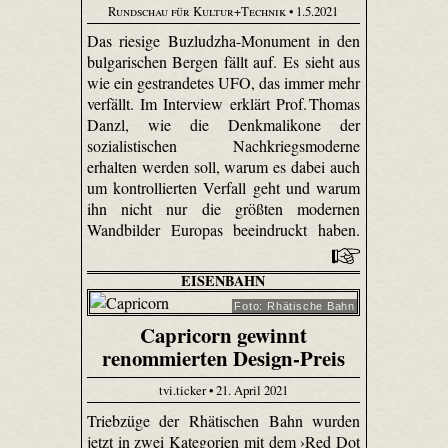
Rundschau für Kultur+Technik
• 1.5.2021
Das riesige Buzludzha-Monument in den
bulgarischen Bergen fällt auf. Es sieht aus
wie ein gestrandetes UFO, das immer mehr
verfällt. Im Interview erklärt Prof. Thomas
Danzl, wie die Denkmalikone der
sozialistischen Nachkriegsmoderne
erhalten werden soll, warum es dabei auch
um kontrollierten Verfall geht und warum
ihn nicht nur die größten modernen
Wandbilder Europas beeindruckt haben.
EISENBAHN
Foto: Rhätische Bahn
Capricorn gewinnt
renommierten Design-Preis
tvi.ticker • 21. April 2021
Triebzüge der Rhätischen Bahn wurden
jetzt in zwei Kategorien mit dem ›Red Dot