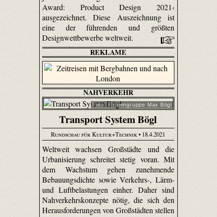
Award: Product Design 2021‹
ausgezeichnet. Diese Auszeichnung ist
eine der führenden und größten
Designwettbewerbe weltweit.
REKLAME
NAHVERKEHR
Foto: Firmengruppe Max Bögl
Transport System Bögl
Rundschau für Kultur+Technik
• 18.4.2021
Weltweit wachsen Großstädte und die
Urbanisierung schreitet stetig voran. Mit
dem Wachstum gehen zunehmende
Bebauungsdichte sowie Verkehrs-, Lärm-
und Luftbelastungen einher. Daher sind
Nahverkehrskonzepte nötig, die sich den
Herausforderungen von Großstädten stellen