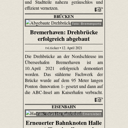
und Stadtteile nahezu geräuschlos und
effizient vernetzen.
BRÜCKEN
Foto: Bremenports
Bremerhaven: Drehbrücke
erfolgreich abgebaut
tvi.ticker • 12. April 2021
Die Drehbrücke an der Nordschleuse im
Überseehafen Bremerhaven ist am
10. April 2021 erfolgreich demontiert
worden. Das stählerne Fachwerk der
Brücke wurde auf dem 95 Meter langen
Ponton ›Innovation 1‹ gesetzt und dann auf
die ABC-Insel am Kaiserhafen verbracht.
EISENBAHN
Foto: Deutsche Bahn/Volker Emersleben
Erneuerter Bahnknoten Halle