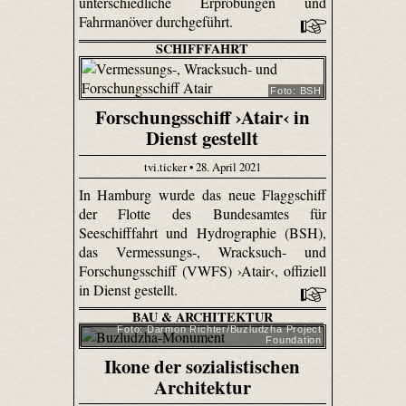
unterschiedliche Erprobungen und
Fahrmanöver durchgeführt.
SCHIFFFAHRT
Foto: BSH
Forschungsschiff ›Atair‹ in
Dienst gestellt
tvi.ticker • 28. April 2021
In Hamburg wurde das neue Flaggschiff
der Flotte des Bundesamtes für
Seeschifffahrt und Hydrographie (BSH),
das Vermessungs-, Wracksuch- und
Forschungsschiff (VWFS) ›Atair‹, offiziell
in Dienst gestellt.
BAU & ARCHITEKTUR
Foto: Darmon Richter/Buzludzha Project
Foundation
Ikone der sozialistischen
Architektur