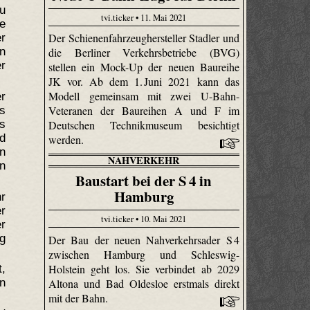
u
tvi.ticker • 11. Mai 2021
e
Der Schienenfahrzeughersteller Stadler und
r
n
die Berliner Verkehrsbetriebe (BVG)
er
stellen ein Mock-Up der neuen Baureihe
JK vor. Ab dem 1. Juni 2021 kann das
Modell gemeinsam mit zwei U-Bahn-
r
Veteranen der Baureihen A und F im
s
s
Deutschen Technikmuseum besichtigt
nd
werden.
en
NAHVERKEHR
en
Baustart bei der S 4 in
Hamburg
r
er
tvi.ticker • 10. Mai 2021
er
g
Der Bau der neuen Nahverkehrsader S 4
zwischen Hamburg und Schleswig-
Holstein geht los. Sie verbindet ab 2029
,
Altona und Bad Oldesloe erstmals direkt
n
mit der Bahn.