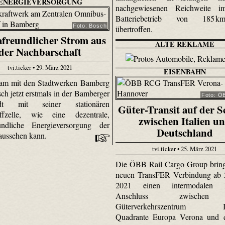
ENERGIEVERSORGUNG
nachgewiesenen Reichweite i
Batteriebetrieb von 185 
Foto: Bosch
übertroffen.
freundlicher Strom aus
ALTE REKLAME
der Nachbarschaft
tvi.ticker • 29. März 2021
EISENBAHN
am mit den Stadtwerken Bamberg
ch jetzt erstmals in der Bamberger
Foto: Ö
tadt mit seiner stationären
Güter-Transit auf der S
offzelle, wie eine dezentrale,
zwischen Italien u
eundliche Energieversorgung der
Deutschland
aussehen kann.
tvi.ticker • 25. März 2021
Die ÖBB Rail Cargo Group bring
neuen TransFER Verbindung ab 
2021 einen intermodalen N
Anschluss zwische
Güterverkehrszentrum Int
Quadrante Europa Verona und 