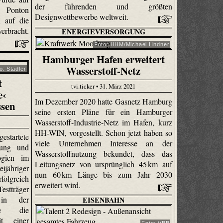
der führenden und größten
Ponton
Designwettbewerbe weltweit.
n auf die
rbracht.
ENERGIEVERSORGUNG
Foto: HHM/Michael Lindner
Hamburger Hafen erweitert
Wasserstoff-Netz
o: Stadler
t
tvi.ticker • 31. März 2021
e‹
Im Dezember 2020 hatte Gasnetz Hamburg
ssen
seine ersten Pläne für ein Hamburger
Wasserstoff-Industrie-Netz im Hafen, kurz
HH-WIN, vorgestellt. Schon jetzt haben so
tartete
viele Unternehmen Interesse an der
lung und
Wasserstoffnutzung bekundet, dass das
ogien im
Leitungsnetz von ursprünglich 45 km auf
ijähriger
nun 60 km Länge bis zum Jahr 2030
greich
erweitert wird.
tträger
 in der
EISENBAHN
ase die
it einer
Fpto: VBB