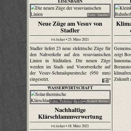
EISENBAHN
Foto: Stadler
Neue Züge am Vesuv von
Klima
Stadler
tvi.ticker • 23. März 2021
Stadler liefert 23 neue elektrische Züge für
Gemeins
den Nahverkehr auf den vesuvianischen
zeigt Bos
Linien in Süditalien. Die neuen Züge
Innens
werden im Stadt- und Vorortverkehr auf
Brennst
der Vesuv-Schmalspurstrecke (950 mm)
klimafr
eingesetzt.
Zukunft 
WASSERWIRTSCHAFT
Foto: Thermo-System/Rudolf Weber
Nachhaltige
Klärschlammverwertung
tvi.ticker • 18. März 2021