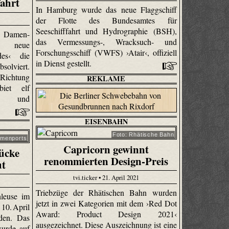
fahrt
In Hamburg wurde das neue Flaggschiff
der Flotte des Bundesamtes für
Seeschifffahrt und Hydrographie (BSH),
t Damen-
das Vermessungs-, Wracksuch- und
s neue
Forschungsschiff (VWFS) ›Atair‹, offiziell
des‹ die
in Dienst gestellt.
solviert.
Richtung
REKLAME
iet elf
gen und
EISENBAHN
Foto: Rhätische Bahn
emenports
Capricorn gewinnt
ücke
renommierten Design-Preis
ut
tvi.ticker • 21. April 2021
Triebzüge der Rhätischen Bahn wurden
leuse im
jetzt in zwei Kategorien mit dem ›Red Dot
10. April
Award: Product Design 2021‹
rden. Das
ausgezeichnet. Diese Auszeichnung ist eine
wurde auf