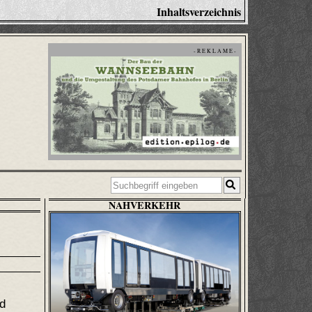
Inhaltsverzeichnis
- R E K L A M E -
NAHVERKEHR
d