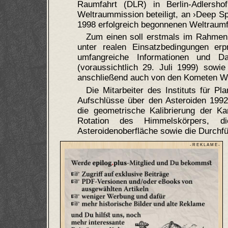
Raumfahrt (DLR) in Berlin-Adlersho
Weltraummission beteiligt, an ›Deep S
1998 erfolgreich begonnenen Weltraumf
Zum einen soll erstmals im Rahmen 
unter realen Einsatzbedingungen er
umfangreiche Informationen und D
(voraussichtlich 29. Juli 1999) sowie
anschließend auch von den Kometen Wil
Die Mitarbeiter des Instituts für P
Aufschlüsse über den Asteroiden 1992
die geometrische Kalibrierung der K
Rotation des Himmelskörpers, d
Asteroidenoberfläche sowie die Durchf
- R E K L A M E -