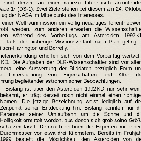
f sind derzeit an einer nahezu futuristisch anmutende
pace 1‹ (DS-1). Zwei Ziele stehen bei diesem am 24. Oktob
lug der NASA im Mittelpunkt des Interesses.
einer Weltraummission ein völlig neuartiges Ionentriebwe
probt werden, zum anderen erwarten die Wissenschaftle
aten während des Vorbeiflugs am Asteroiden 1992 K
 – falls der bisherige Missionsverlauf nach Plan gelingt
son-Harrington und Borrelly.
lanetenerkundung erhoffen sich von dem Vorbeiflug wertvol
 KD. Die Aufgaben der DLR-Wissenschaftler sind vor alle
amera, eine Auswertung der Bilddaten bezüglich Form un
ie Untersuchung von Eigenschaften und Alter de
ührung begleitender astronomischer Beobachtungen.
Bislang ist über den Asteroiden 1992 KD nur sehr weni
bekannt, er trägt derzeit noch nicht einmal einen richtig
Namen. Die jetzige Bezeichnung weist lediglich auf de
Zeitpunkt seiner Entdeckung hin. Bislang konnten nur di
Parameter seiner Umlaufbahn um die Sonne und di
Helligkeit ermittelt werden, aus denen sich grob seine Grö
schätzen lässt. Demnach rechnen die Experten mit eine
Durchmesser von etwa drei Kilometern. Bereits im Frühja
1999 besteht die Möglichkeit, den Asteroiden von de