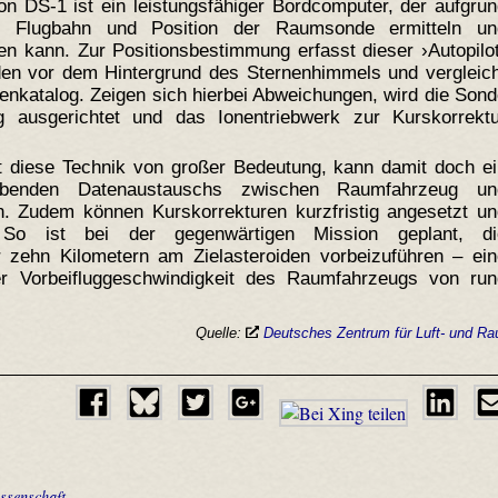
n DS-1 ist ein leistungsfähiger Bordcomputer, der aufgru
ig Flugbahn und Position der Raumsonde ermitteln un
en kann. Zur Positionsbestimmung erfasst dieser ›Autopilo
den vor dem Hintergrund des Sternenhimmels und vergleich
enkatalog. Zeigen sich hierbei Abweichungen, wird die Son
g ausgerichtet und das Ionentriebwerk zur Kurskorrektu
st diese Technik von großer Bedeutung, kann damit doch e
aubenden Datenaustauschs zwischen Raumfahrzeug un
en. Zudem können Kurskorrekturen kurzfristig angesetzt u
 So ist bei der gegenwärtigen Mission geplant, di
zehn Kilometern am Zielasteroiden vorbeizuführen – ein
r Vorbeifluggeschwindigkeit des Raumfahrzeugs von run
Quelle:
Deutsches Zentrum für Luft- und Ra
ssenschaft