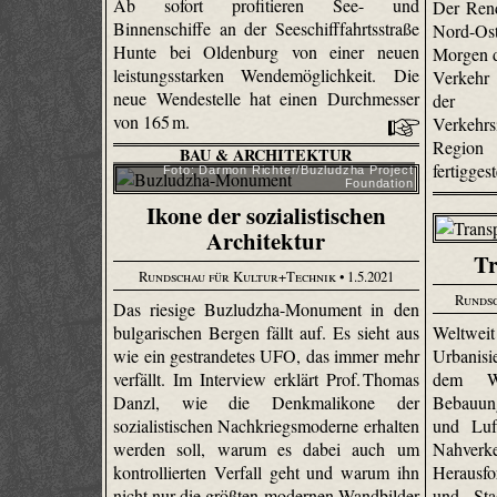
Ab sofort profitieren See- und
Der Rend
Binnenschiffe an der Seeschifffahrtsstraße
Nord-Os
Hunte bei Oldenburg von einer neuen
Morgen d
leistungsstarken Wendemöglichkeit. Die
Verkehr
neue Wendestelle hat einen Durchmesser
der
von 165 m.
Verkehr
Region 
BAU & ARCHITEKTUR
fertiggest
Foto: Darmon Richter/Buzludzha Project
Foundation
Ikone der sozialistischen
Architektur
Tr
Rundschau für Kultur+Technik
• 1.5.2021
Runds
Das riesige Buzludzha-Monument in den
bulgarischen Bergen fällt auf. Es sieht aus
Weltwei
wie ein gestrandetes UFO, das immer mehr
Urbanisi
verfällt. Im Interview erklärt Prof. Thomas
dem Wa
Danzl, wie die Denkmalikone der
Bebauun
sozialistischen Nachkriegsmoderne erhalten
und Luf
werden soll, warum es dabei auch um
Nahverke
kontrollierten Verfall geht und warum ihn
Herausfo
nicht nur die größten modernen Wandbilder
und Sta