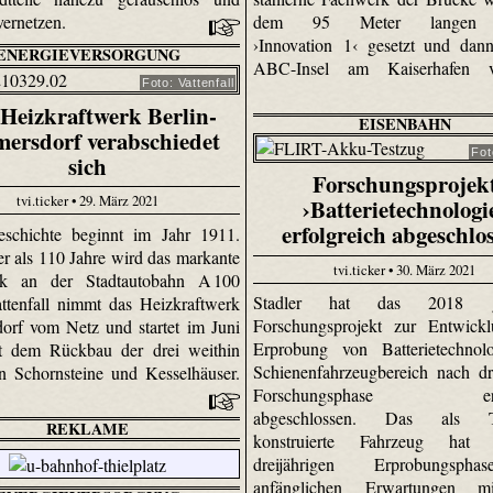
dem 95 Meter langen 
 vernetzen.
›Innovation 1‹ gesetzt und dan
ENERGIEVERSORGUNG
ABC-Insel am Kaiserhafen ve
Foto: Vattenfall
Heizkraftwerk Berlin-
EISENBAHN
ersdorf verabschiedet
Fot
sich
Forschungsprojek
tvi.ticker • 29. März 2021
›Batterietechnologi
erfolgreich abgeschlo
eschichte beginnt im Jahr 1911.
er als 110 Jahre wird das markante
tvi.ticker • 30. März 2021
rk an der Stadtautobahn A 100
Stadler hat das 2018 ges
attenfall nimmt das Heizkraftwerk
Forschungsprojekt zur Entwick
orf vom Netz und startet im Juni
Erprobung von Batterietechnol
t dem Rückbau der drei weithin
Schienenfahrzeugbereich nach dre
en Schornsteine und Kesselhäuser.
Forschungsphase erfol
abgeschlossen. Das als Tes
REKLAME
konstruierte Fahrzeug hat
dreijährigen Erprobungsph
anfänglichen Erwartungen m