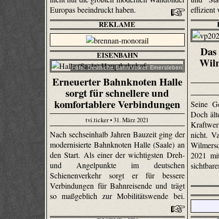
Europas beeindruckt haben.
effizient
REKLAME
Das 
EISENBAHN
Wilm
Foto: Deutsche Bahn/Volker Emersleben
Erneuerter Bahnknoten Halle
sorgt für schnellere und
komfortablere Verbindungen
Seine G
Doch ält
tvi.ticker • 31. März 2021
Kraftwe
Nach sechseinhalb Jahren Bauzeit ging der
nicht. V
modernisierte Bahnknoten Halle (Saale) an
Wilmersd
den Start. Als einer der wichtigsten Dreh-
2021 mi
und Angelpunkte im deutschen
sichtbar
Schienenverkehr sorgt er für bessere
Verbindungen für Bahnreisende und trägt
so maßgeblich zur Mobilitätswende bei.