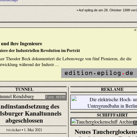
• Auf epilog.de am 28. Oktober 1998 veröf
- R
und ihre Ingenieure
niere der Industriellen Revolution im Porträt
ker Theodor Beck dokumentiert die Lebenswege von fünf Pionieren, die die
Entwicklung während der Industr …
TUNNEL
REKLAME
Foto: WSW
ndinstandsetzung des
sburger Kanaltunnels
SCHIFFFAHRT
abgeschlossen
F
tvi.ticker • 1. Mai 2021
Neues Taucherglockens