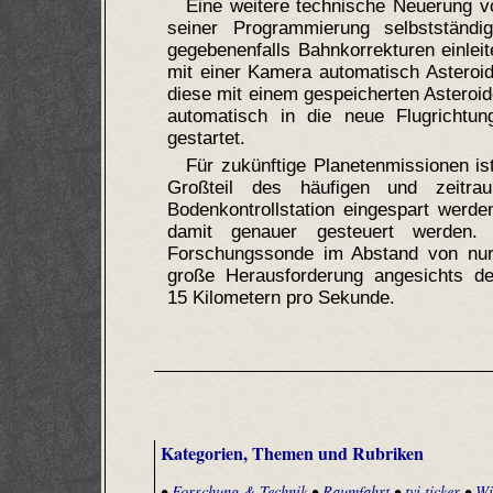
Eine weitere technische Neuerung vo
seiner Programmierung selbstständ
gegebenenfalls Bahnkorrekturen einleit
mit einer Kamera automatisch Asteroi
diese mit einem gespeicherten Asteroid
automatisch in die neue Flugrichtun
gestartet.
Für zukünftige Planetenmissionen i
Großteil des häufigen und zeitr
Bodenkontrollstation eingespart werd
damit genauer gesteuert werden.
Forschungssonde im Abstand von nur 
große Herausforderung angesichts de
15 Kilometern pro Sekunde.
Kategorien, Themen und Rubriken
•
Forschung & Technik
•
Raumfahrt
•
tvi.ticker
•
Wi