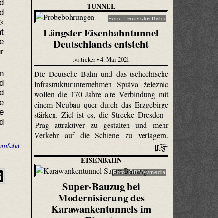
nd
TUNNEL
d
Foto: Deutsche Bahn
t‹
Längster Eisenbahntunnel
t
Deutschlands entsteht
de
r
tvi.ticker • 4. Mai 2021
in
Die Deutsche Bahn und das tschechische
d
Infrastrukturunternehmen Správa železnic
nd
wollen die 170 Jahre alte Verbindung mit
e
einem Neubau quer durch das Erzgebirge
e
stärken. Ziel ist es, die Strecke Dresden –
d
Prag attraktiver zu gestalten und mehr
Verkehr auf die Schiene zu verlagern.
umfahrt
EISENBAHN
Foto: ÖBB/evmedia
Super-Bauzug bei
Modernisierung des
Karawankentunnels im