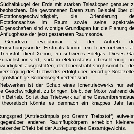
Südhalbkugel der Erde mit starken Teleskopen genauer z
beobachten. Die gewonnenen Daten zum Beispiel über di
Rotationsgeschwindigkeit, die Orientierung de
Rotationsachse im Raum sowie seine spektrale
Eigenschaften sind wichtige Grundlagen für die Planung d
Anflugphase der jetzt gestarteten Raumsonde.
Geradezu revolutionär ist der Antrieb de
Forschungssonde. Erstmals kommt ein Ionentriebwerk al
 Treibstoff dient Xenon, ein schweres Edelgas. Dieses Ga
unächst ionisiert, sodann elektrostatisch beschleunigt u
indigkeit ausgestoßen; der Ionenstrahl sorgt somit für d
ersorgung des Triebwerks erfolgt über neuartige Solarzell
großflächige Sonnensegel verteilt sind.
iebwerken ist der Schub eines Ionentriebwerks nur seh
e Geschwindigkeit zu bringen, bleibt der Motor während d
in Betrieb. So ist das Triebwerk auf eine Gesamtbrenndau
 theoretisch könnte es demnach ein knappes Jahr lan
ungsgrad (Antriebsimpuls pro Gramm Treibstoff) aufweist
genüber anderen Raumflugkörpern erheblich kleinere
schätzender Effekt bei der Auslegung des Gesamtgewichts.