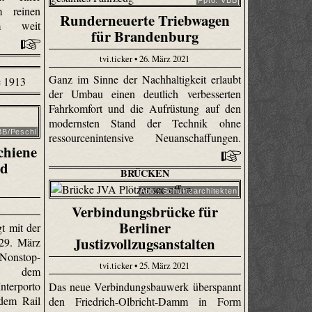
m reinen
Runderneuerte Triebwagen
km weit
für Brandenburg
tvi.ticker • 26. März 2021
Ganz im Sinne der Nachhaltigkeit erlaubt
der Umbau einen deutlich verbesserten
Fahrkomfort und die Aufrüstung auf den
modernsten Stand der Technik ohne
BB/Peschl
ressourcenintensive Neuanschaffungen.
chiene
nd
BRÜCKEN
Abb.: Schulitzarchitekten
Verbindungsbrücke für
Berliner
t mit der
Justizvollzugsanstalten
29. März
onstop-
tvi.ticker • 25. März 2021
n dem
erporto
Das neue Verbindungsbauwerk überspannt
dem Rail
den Friedrich-Olbricht-Damm in Form