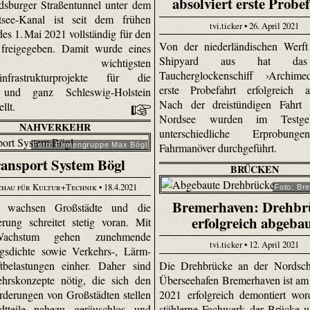
absolviert erste Probe
sburger Straßentunnel unter dem
tsee-Kanal ist seit dem frühen
tvi.ticker • 26. April 2021
es 1. Mai 2021 vollständig für den
Von der niederländischen Werf
 freigegeben. Damit wurde eines
Shipyard aus hat da
 wichtigsten
Taucherglockenschiff ›Archime
sinfrastrukturprojekte für die
erste Probefahrt erfolgreich ab
und ganz Schleswig-Holstein
Nach der dreistündigen Fahrt 
ellt.
Nordsee wurden im Testgeb
NAHVERKEHR
unterschiedliche Erprobun
Foto: Firmengruppe Max Bögl
Fahrmanöver durchgeführt.
ansport System Bögl
BRÜCKEN
chau für Kultur+Technik
• 18.4.2021
Foto: Br
Bremerhaven: Drehbr
t wachsen Großstädte und die
erfolgreich abgeba
erung schreitet stetig voran. Mit
chstum gehen zunehmende
tvi.ticker • 12. April 2021
gsdichte sowie Verkehrs-, Lärm-
Die Drehbrücke an der Nordsch
tbelastungen einher. Daher sind
Überseehafen Bremerhaven ist am 
hrskonzepte nötig, die sich den
2021 erfolgreich demontiert wo
rderungen von Großstädten stellen
stählerne Fachwerk der Brücke 
dtteile nahezu geräuschlos und