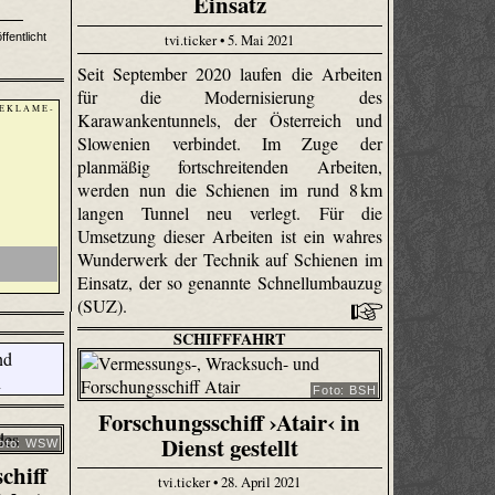
Einsatz
tvi.ticker • 5. Mai 2021
fentlicht
Seit September 2020 laufen die Arbeiten
für die Modernisierung des
 E K L A M E -
Karawankentunnels, der Österreich und
Slowenien verbindet. Im Zuge der
planmäßig fortschreitenden Arbeiten,
werden nun die Schienen im rund 8 km
langen Tunnel neu verlegt. Für die
Umsetzung dieser Arbeiten ist ein wahres
Wunderwerk der Technik auf Schienen im
Einsatz, der so genannte Schnellumbauzug
(SUZ).
SCHIFFFAHRT
Foto: BSH
Forschungsschiff ›Atair‹ in
Dienst gestellt
oto: WSW
chiff
tvi.ticker • 28. April 2021