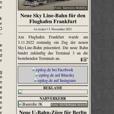
n
er
Foto: Siemens Mobility
Neue Sky Line-Bahn für den
rk
Flughafen Frankfurt
r
D
tvi.ticker • 3. November 2021
 –
Am Flughafen Frankfurt wurde am
3.11.2022 erstmalig ein Zug der neuen
le
Sky Line-Bahn präsentiert. Die neue Bahn
m
bindet zukünftig das Terminal 3 an die
d
bestehenden Terminals an.
r
g
en
n
e
REKLAME
e
ße
NAHVERKEHR
m
Foto: SDTB/Malte Scherf
hr
Neue U-Bahn-Züge für Berlin
r