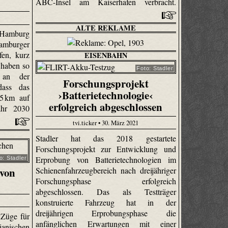
ABC-Insel am Kaiserhafen verbracht.
ALTE REKLAME
 Hamburg
amburger
fen, kurz
EISENBAHN
 haben so
Foto: Stadler
e an der
Forschungsprojekt
dass das
›Batterietechnologie‹
45 km auf
erfolgreich abgeschlossen
hr 2030
tvi.ticker • 30. März 2021
Stadler hat das 2018 gestartete
Forschungsprojekt zur Entwicklung und
Erprobung von Batterietechnologien im
o: Stadler
Schienenfahrzeugbereich nach dreijähriger
von
Forschungsphase erfolgreich
abgeschlossen. Das als Testträger
konstruierte Fahrzeug hat in der
dreijährigen Erprobungsphase die
e Züge für
anfänglichen Erwartungen mit einer
anischen