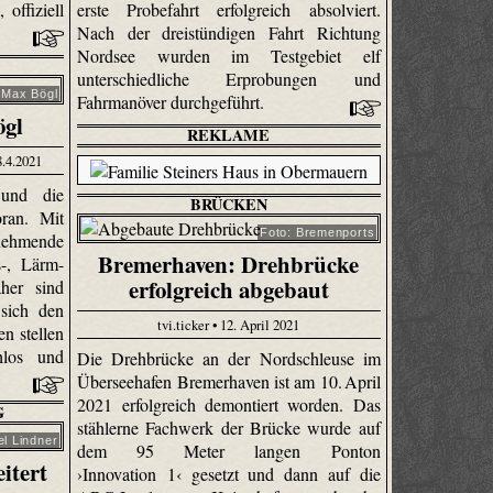
offiziell
erste Probefahrt erfolgreich absolviert.
Nach der dreistündigen Fahrt Richtung
Nordsee wurden im Testgebiet elf
unterschiedliche Erprobungen und
 Max Bögl
Fahrmanöver durchgeführt.
ögl
REKLAME
8.4.2021
 und die
BRÜCKEN
oran. Mit
Foto: Bremenports
ehmende
Bremerhaven: Drehbrücke
-, Lärm-
erfolgreich abgebaut
her sind
 sich den
tvi.ticker • 12. April 2021
n stellen
hlos und
Die Drehbrücke an der Nordschleuse im
Überseehafen Bremerhaven ist am 10. April
2021 erfolgreich demontiert worden. Das
G
stählerne Fachwerk der Brücke wurde auf
l Lindner
dem 95 Meter langen Ponton
itert
›Innovation 1‹ gesetzt und dann auf die