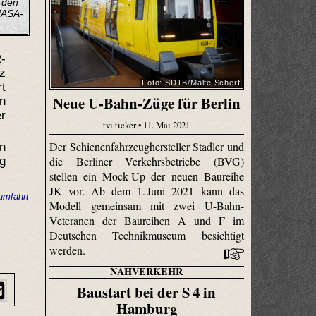
 den
NASA-
-
z
Foto: SDTB/Malte Scherf
rt
Neue U-Bahn-Züge für Berlin
en
r
tvi.ticker • 11. Mai 2021
Der Schienenfahrzeughersteller Stadler und
n
die Berliner Verkehrsbetriebe (BVG)
g
stellen ein Mock-Up der neuen Baureihe
JK vor. Ab dem 1. Juni 2021 kann das
umfahrt
Modell gemeinsam mit zwei U-Bahn-
Veteranen der Baureihen A und F im
Deutschen Technikmuseum besichtigt
werden.
NAHVERKEHR
Baustart bei der S 4 in
Hamburg