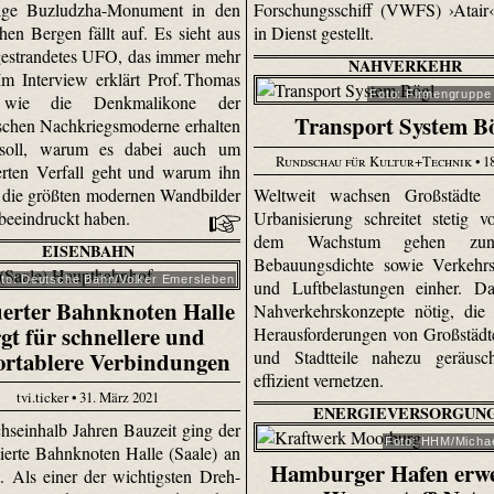
sige Buzludzha-Monument in den
Forschungsschiff (VWFS) ›Atair‹, 
hen Bergen fällt auf. Es sieht aus
in Dienst gestellt.
gestrandetes UFO, das immer mehr
NAHVERKEHR
 Im Interview erklärt Prof. Thomas
Foto: Firmengruppe
 wie die Denkmalikone der
Transport System B
tischen Nachkriegsmoderne erhalten
soll, warum es dabei auch um
Rundschau für Kultur+Technik
• 1
ierten Verfall geht und warum ihn
Weltweit wachsen Großstädte
r die größten modernen Wandbilder
Urbanisierung schreitet stetig v
beeindruckt haben.
dem Wachstum gehen zun
EISENBAHN
Bebauungsdichte sowie Verkehrs
to: Deutsche Bahn/Volker Emersleben
und Luftbelastungen einher. Da
erter Bahnknoten Halle
Nahverkehrskonzepte nötig, die
rgt für schnellere und
Herausforderungen von Großstädte
und Stadtteile nahezu geräusc
ortablere Verbindungen
effizient vernetzen.
tvi.ticker • 31. März 2021
ENERGIEVERSORGUN
hseinhalb Jahren Bauzeit ging der
Foto: HHM/Michae
ierte Bahnknoten Halle (Saale) an
Hamburger Hafen erwe
t. Als einer der wichtigsten Dreh-