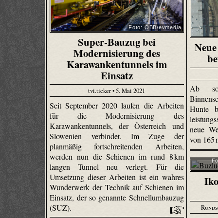
Foto: ÖBB/evmedia
Super-Bauzug bei
Neue 
Modernisierung des
be
Karawankentunnels im
Einsatz
Ab sof
tvi.ticker • 5. Mai 2021
Binnensc
Seit September 2020 laufen die Arbeiten
Hunte b
für die Modernisierung des
leistun
Karawankentunnels, der Österreich und
neue We
Slowenien verbindet. Im Zuge der
von 165
planmäßig fortschreitenden Arbeiten,
werden nun die Schienen im rund 8 km
Fo
langen Tunnel neu verlegt. Für die
Umsetzung dieser Arbeiten ist ein wahres
Iko
Wunderwerk der Technik auf Schienen im
Einsatz, der so genannte Schnellumbauzug
(SUZ).
Runds