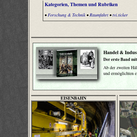
Kategorien, Themen und Rubriken
•
Forschung & Technik
•
Raumfahrt
•
tvi.ticker
Handel & Indust
Der erste Band mit
Ab der zweiten Häl
und ermöglichten 
EISENBAHN