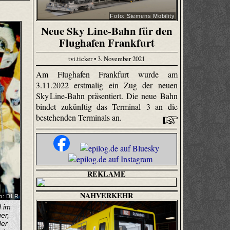
Foto: Siemens Mobility
Neue Sky Line-Bahn für den
Flughafen Frankfurt
tvi.ticker • 3. November 2021
Am Flughafen Frankfurt wurde am
3.11.2022 erstmalig ein Zug der neuen
Sky Line-Bahn präsentiert. Die neue Bahn
bindet zukünftig das Terminal 3 an die
bestehenden Terminals an.
REKLAME
NAHVERKEHR
o: DLR
d im
er,
der