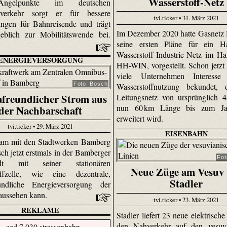
Wasserstoff-Netz
ngelpunkte im deutschen
nverkehr sorgt er für bessere
tvi.ticker • 31. März 2021
ngen für Bahnreisende und trägt
Im Dezember 2020 hatte Gasnetz
eblich zur Mobilitätswende bei.
seine ersten Pläne für ein H
Wasserstoff-Industrie-Netz im Ha
ENERGIEVERSORGUNG
HH-WIN, vorgestellt. Schon jetzt
viele Unternehmen Interess
Foto: Bosch
Wasserstoffnutzung bekundet, 
freundlicher Strom aus
Leitungsnetz von ursprünglich 
nun 60 km Länge bis zum Ja
der Nachbarschaft
erweitert wird.
tvi.ticker • 29. März 2021
EISENBAHN
am mit den Stadtwerken Bamberg
ch jetzt erstmals in der Bamberger
Fot
tadt mit seiner stationären
Neue Züge am Vesuv 
offzelle, wie eine dezentrale,
Stadler
eundliche Energieversorgung der
aussehen kann.
tvi.ticker • 23. März 2021
REKLAME
Stadler liefert 23 neue elektrisch
den Nahverkehr auf den vesuvi