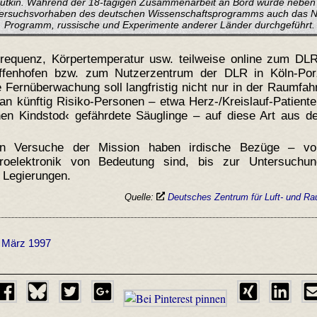
utkin. Während der 18-tägigen Zusammenarbeit an Bord wurde neben
ersuchsvorhaben des deutschen Wissenschaftsprogramms auch das 
Programm, russische und Experimente anderer Länder durchgeführt.
requenz, Körpertemperatur usw. teilweise online zum DLR
affenhofen bzw. zum Nutzerzentrum der DLR in Köln-Por
Fernüberwachung soll langfristig nicht nur in der Raumfah
an künftig Risiko-Personen – etwa Herz-/Kreislauf-Patient
en Kindstod‹ gefährdete Säuglinge – auf diese Art aus de
chen Versuche der Mission haben irdische Bezüge – vo
Mikroelektronik von Bedeutung sind, bis zur Untersuchun
n Legierungen.
Quelle:
Deutsches Zentrum für Luft- und Ra
. März 1997