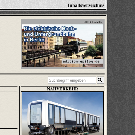
Inhaltsverzeichnis
- R E K L A M E -
NAHVERKEHR