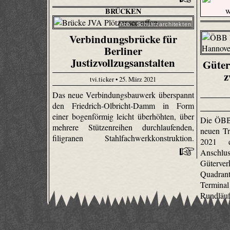
BRÜCKEN
Abb.: Schulitzarchitekten
Verbindungsbrücke für
Berliner
Justizvollzugsanstalten
Güter
z
tvi.ticker • 25. März 2021
Das neue Verbindungsbauwerk überspannt
den Friedrich-Olbricht-Damm in Form
einer bogenförmig leicht überhöhten, über
Die ÖBB 
mehrere Stützenreihen durchlaufenden,
neuen T
filigranen Stahlfachwerkkonstruktion.
2021 e
Ansc
Güterv
Quadran
Termina
Rundläuf