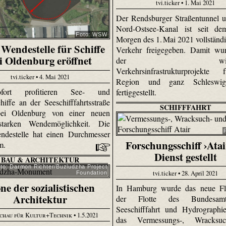
tvi.ticker • 1. Mai 2021
Der Rendsburger Straßentunnel 
Nord-Ostsee-Kanal ist seit de
Foto: WSW
Morgen des 1. Mai 2021 vollständi
Wendestelle für Schiffe
Verkehr freigegeben. Damit wur
i Oldenburg eröffnet
der wichtig
Verkehrsinfrastrukturprojekte
tvi.ticker • 4. Mai 2021
Region und ganz Schleswig-
ort profitieren See- und
fertiggestellt.
hiffe an der Seeschifffahrtsstraße
SCHIFFFAHRT
ei Oldenburg von einer neuen
gsstarken Wendemöglichkeit. Die
ndestelle hat einen Durchmesser
Forschungsschiff ›Atai
 m.
Dienst gestellt
BAU & ARCHITEKTUR
to: Darmon Richter/Buzludzha Project
tvi.ticker • 28. April 2021
Foundation
ne der sozialistischen
In Hamburg wurde das neue Fla
Architektur
der Flotte des Bundesam
Seeschifffahrt und Hydrographi
chau für Kultur+Technik
• 1.5.2021
das Vermessungs-, Wracksu