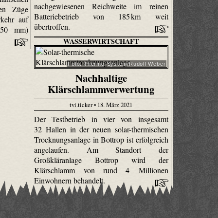
nachgewiesenen Reichweite im reinen
uen Züge
Batteriebetrieb von 185 km weit
kehr auf
übertroffen.
(950 mm)
WASSERWIRTSCHAFT
Foto: Thermo-System/Rudolf Weber
Nachhaltige
Klärschlammverwertung
tvi.ticker • 18. März 2021
Der Testbetrieb in vier von insgesamt
32 Hallen in der neuen solar-thermischen
Trocknungsanlage in Bottrop ist erfolgreich
angelaufen. Am Standort der
Großkläranlage Bottrop wird der
Klärschlamm von rund 4 Millionen
Einwohnern behandelt.