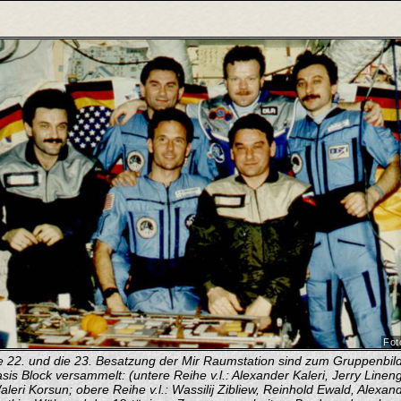
Fot
e 22. und die 23. Besatzung der Mir Raumstation sind zum Gruppenbil
sis Block versammelt: (untere Reihe v.l.: Alexander Kaleri, Jerry Lineng
aleri Korsun; obere Reihe v.l.: Wassilij Zibliew, Reinhold Ewald, Alexan