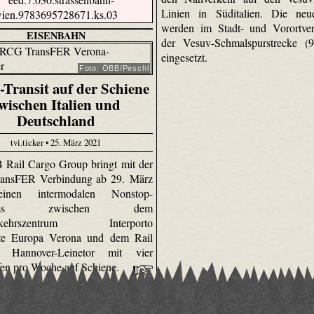
Linien in Süditalien. Die ne
werden im Stadt- und Vorortver
EISENBAHN
der Vesuv-Schmalspurstrecke 
eingesetzt.
Foto: ÖBB/Peschl
-Transit auf der Schiene
wischen Italien und
Deutschland
tvi.ticker • 25. März 2021
Rail Cargo Group bringt mit der
ransFER Verbindung ab 29. März
inen intermodalen Nonstop-
hluss zwischen dem
erkehrszentrum Interporto
te Europa Verona und dem Rail
l Hannover-Leinetor mit vier
en pro Woche auf Schiene.