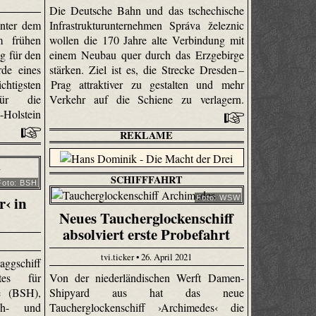
Die Deutsche Bahn und das tschechische
unter dem
Infrastrukturunternehmen Správa železnic
m frühen
wollen die 170 Jahre alte Verbindung mit
g für den
einem Neubau quer durch das Erzgebirge
de eines
stärken. Ziel ist es, die Strecke Dresden –
sten
Prag attraktiver zu gestalten und mehr
 für die
Verkehr auf die Schiene zu verlagern.
Holstein
REKLAME
SCHIFFFAHRT
Foto: BSH
r‹ in
Foto: WSW
Neues Taucherglockenschiff
absolviert erste Probefahrt
tvi.ticker • 26. April 2021
ggschiff
tes für
Von der niederländischen Werft Damen-
e (BSH),
Shipyard aus hat das neue
ch- und
Taucherglockenschiff ›Archimedes‹ die