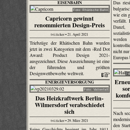
EISENBAHN
Das rie
bulgarisc
Foto: Rhätische Bahn
wie ein 
Capricorn gewinnt
verfällt.
renommierten Design-Preis
Danzl,
sozialis
tvi.ticker • 21. April 2021
werden 
Triebzüge der Rhätischen Bahn wurden
kontroll
jetzt in zwei Kategorien mit dem ›Red Dot
nicht nu
Award: Product Design 2021‹
Europas 
ausgezeichnet. Diese Auszeichnung ist eine
der führenden und größten
Designwettbewerbe weltweit.
Fo
Erneu
ENERGIEVERSORGUNG
so
Foto: Vattenfall
komf
Das Heizkraftwerk Berlin-
Wilmersdorf verabschiedet
sich
Nach sec
modernis
tvi.ticker • 29. März 2021
den Star
Seine Geschichte beginnt im Jahr 1911.