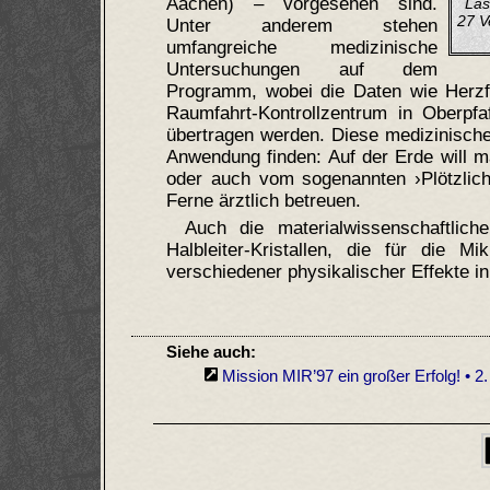
Aachen) – vorgesehen sind.
Las
27 V
Unter anderem stehen
umfangreiche medizinische
Untersuchungen auf dem
Programm, wobei die Daten wie Herzf
Raumfahrt-Kontrollzentrum in Oberpf
übertragen werden. Diese medizinische 
Anwendung finden: Auf der Erde will m
oder auch vom sogenannten ›Plötzlich
Ferne ärztlich betreuen.
Auch die materialwissenschaftli
Halbleiter-Kristallen, die für die 
verschiedener physikalischer Effekte i
Siehe auch:
Mission MIR’97 ein großer Erfolg! • 2