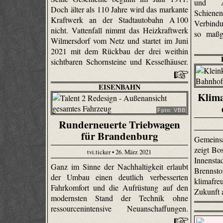
und A
Doch älter als 110 Jahre wird das markante
Schiene
Kraftwerk an der Stadtautobahn A 100
Verbindu
nicht. Vattenfall nimmt das Heizkraftwerk
so maßg
Wilmersdorf vom Netz und startet im Juni
2021 mit dem Rückbau der drei weithin
sichtbaren Schornsteine und Kesselhäuser.
EISENBAHN
Klima
Fpto: VBB
Runderneuerte Triebwagen
für Brandenburg
Gemeins
zeigt Bos
tvi.ticker • 26. März 2021
Innens
Ganz im Sinne der Nachhaltigkeit erlaubt
Brennst
der Umbau einen deutlich verbesserten
klimafr
Fahrkomfort und die Aufrüstung auf den
Zukunft 
modernsten Stand der Technik ohne
ressourcenintensive Neuanschaffungen.