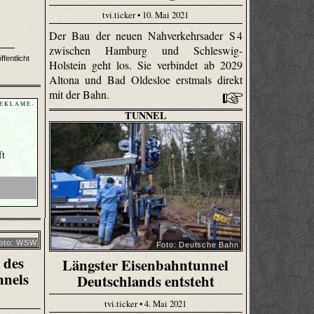
tvi.ticker • 10. Mai 2021
Der Bau der neuen Nahverkehrsader S 4
zwischen Hamburg und Schleswig-
fentlicht
Holstein geht los. Sie verbindet ab 2029
Altona und Bad Oldesloe erstmals direkt
mit der Bahn.
 E K L A M E -
TUNNEL
ft
oto: WSW
Foto: Deutsche Bahn
 des
Längster Eisenbahntunnel
nnels
Deutschlands entsteht
tvi.ticker • 4. Mai 2021