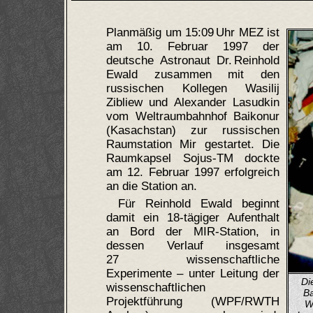
Planmäßig um 15:09 Uhr MEZ ist
am 10. Februar 1997 der
deutsche Astronaut Dr. Reinhold
Ewald zusammen mit den
russischen Kollegen Wasilij
Zibliew und Alexander Lasudkin
vom Weltraumbahnhof Baikonur
(Kasachstan) zur russischen
Raumstation Mir gestartet. Die
Raumkapsel Sojus-TM dockte
am 12. Februar 1997 erfolgreich
an die Station an.
Für Reinhold Ewald beginnt
damit ein 18-tägiger Aufenthalt
an Bord der MIR-Station, in
dessen Verlauf insgesamt
27 wissenschaftliche
Experimente – unter Leitung der
Di
wissenschaftlichen
Ba
Projektführung (WPF/RWTH
W