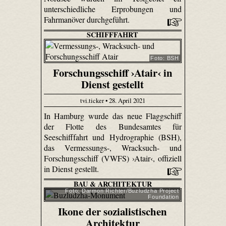
unterschiedliche Erprobungen und
Fahrmanöver durchgeführt.
SCHIFFFAHRT
Foto: BSH
Forschungsschiff ›Atair‹ in
Dienst gestellt
tvi.ticker • 28. April 2021
In Hamburg wurde das neue Flaggschiff
der Flotte des Bundesamtes für
Seeschifffahrt und Hydrographie (BSH),
das Vermessungs-, Wracksuch- und
Forschungsschiff (VWFS) ›Atair‹, offiziell
in Dienst gestellt.
BAU & ARCHITEKTUR
Foto: Darmon Richter/Buzludzha Project
Foundation
Ikone der sozialistischen
Architektur