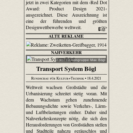
jetzt in zwei Kategorien mit dem ›Red Dot
Award: Product Design 2021‹
ausgezeichnet. Diese Auszeichnung ist
eine der führenden und größten
Designwettbewerbe weltweit.
ALTE REKLAME
NAHVERKEHR
Foto: Firmengruppe Max Bögl
Transport System Bögl
Rundschau für Kultur+Technik
• 18.4.2021
Weltweit wachsen Großstädte und die
Urbanisierung schreitet stetig voran. Mit
dem Wachstum gehen zunehmende
Bebauungsdichte sowie Verkehrs-, Lärm-
und Luftbelastungen einher. Daher sind
Nahverkehrskonzepte nötig, die sich den
Herausforderungen von Großstädten stellen
und Stadtteile nahezu geräuschlos und