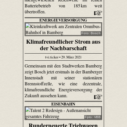
Batteriebetrieb von 185 km weit
übertroffen.
ENERGIEVERSORGUNG
Foto: Bosch
Klimafreundlicher Strom aus
der Nachbarschaft
tvi.ticker • 29. März 2021
Gemeinsam mit den Stadtwerken Bamberg
zeigt Bosch jetzt erstmals in der Bamberger
Innenstadt mit seiner stationären
Brennstoffzelle, wie eine dezentrale,
klimafreundliche Energieversorgung der
Zukunft aussehen kann.
EISENBAHN
Fpto: VBB
Runderneuerte Triebwagen