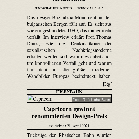
Rundschau für Kultur+Technik
• 1.5.2021
Das riesige Buzludzha-Monument in den
bulgarischen Bergen fällt auf. Es sieht aus
wie ein gestrandetes UFO, das immer mehr
verfällt. Im Interview erklärt Prof. Thomas
Danzl, wie die Denkmalikone der
sozialistischen Nachkriegsmoderne
erhalten werden soll, warum es dabei auch
um kontrollierten Verfall geht und warum
ihn nicht nur die größten modernen
Wandbilder Europas beeindruckt haben.
EISENBAHN
Foto: Rhätische Bahn
Capricorn gewinnt
renommierten Design-Preis
tvi.ticker • 21. April 2021
Triebzüge der Rhätischen Bahn wurden