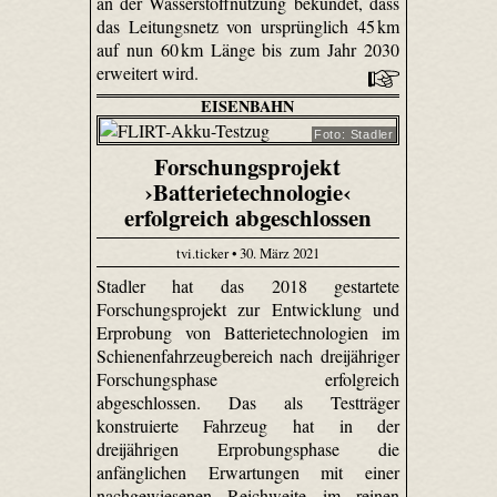
an der Wasserstoffnutzung bekundet, dass
das Leitungsnetz von ursprünglich 45 km
auf nun 60 km Länge bis zum Jahr 2030
erweitert wird.
EISENBAHN
Foto: Stadler
Forschungsprojekt
›Batterietechnologie‹
erfolgreich abgeschlossen
tvi.ticker • 30. März 2021
Stadler hat das 2018 gestartete
Forschungsprojekt zur Entwicklung und
Erprobung von Batterietechnologien im
Schienenfahrzeugbereich nach dreijähriger
Forschungsphase erfolgreich
abgeschlossen. Das als Testträger
konstruierte Fahrzeug hat in der
dreijährigen Erprobungsphase die
anfänglichen Erwartungen mit einer
nachgewiesenen Reichweite im reinen