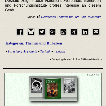
Deshalb zeigen auch Naturschutzverbände, Behörden
und Forschungsinstitute großes Interesse an diesem
Gerät.
Quelle:
Deutsches Zentrum für Luft- und Raumfahrt
Kategorien, Themen und Rubriken
•
Forschung & Technik
•
Technik
•
tvi.ticker
• Auf epilog.de am 17. Juni 1998 veröffentlicht
- R E K L A M E -