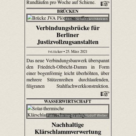
Rundläufen pro Woche auf Schiene.
BRÜCKEN
Abb.: Schulitzarchitekten
Verbindungsbrücke für
Berliner
Justizvollzugsanstalten
tvi.ticker • 25. März 2021
Das neue Verbindungsbauwerk überspannt
den Friedrich-Olbricht-Damm in Form
einer bogenförmig leicht überhöhten, über
mehrere Stützenreihen durchlaufenden,
filigranen Stahlfachwerkkonstruktion.
WASSERWIRTSCHAFT
Foto: Thermo-System/Rudolf Weber
Nachhaltige
Klärschlammverwertung