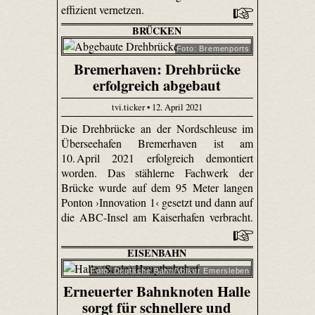
effizient vernetzen.
BRÜCKEN
Foto: Bremenports
Bremerhaven: Drehbrücke
erfolgreich abgebaut
tvi.ticker • 12. April 2021
Die Drehbrücke an der Nordschleuse im
Überseehafen Bremerhaven ist am
10. April 2021 erfolgreich demontiert
worden. Das stählerne Fachwerk der
Brücke wurde auf dem 95 Meter langen
Ponton ›Innovation 1‹ gesetzt und dann auf
die ABC-Insel am Kaiserhafen verbracht.
EISENBAHN
Foto: Deutsche Bahn/Volker Emersleben
Erneuerter Bahnknoten Halle
sorgt für schnellere und