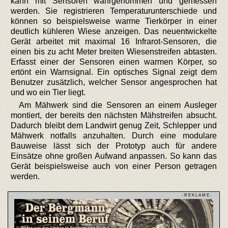
kann mit Sensoren wahrgenommen und gemessen
werden. Sie registrieren Temperaturunterschiede und
können so beispielsweise warme Tierkörper in einer
deutlich kühleren Wiese anzeigen. Das neuentwickelte
Gerät arbeitet mit maximal 16 Infrarot-Sensoren, die
einen bis zu acht Meter breiten Wiesenstreifen abtasten.
Erfasst einer der Sensoren einen warmen Körper, so
ertönt ein Warnsignal. Ein optisches Signal zeigt dem
Benutzer zusätzlich, welcher Sensor angesprochen hat
und wo ein Tier liegt.
Am Mähwerk sind die Sensoren an einem Ausleger
montiert, der bereits den nächsten Mähstreifen absucht.
Dadurch bleibt dem Landwirt genug Zeit, Schlepper und
Mähwerk notfalls anzuhalten. Durch eine modulare
Bauweise lässt sich der Prototyp auch für andere
Einsätze ohne großen Aufwand anpassen. So kann das
Gerät beispielsweise auch von einer Person getragen
werden.
- R E K L A M E -