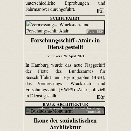
unterschiedliche Erprobungen und
Fahrmanöver durchgeführt.
SCHIFFFAHRT
Foto: BSH
Forschungsschiff ›Atair‹ in
Dienst gestellt
tvi.ticker • 28. April 2021
In Hamburg wurde das neue Flaggschiff
der Flotte des Bundesamtes für
Seeschifffahrt und Hydrographie (BSH),
das Vermessungs-, Wracksuch- und
Forschungsschiff (VWFS) ›Atair‹, offiziell
in Dienst gestellt.
BAU & ARCHITEKTUR
Foto: Darmon Richter/Buzludzha Project
Foundation
Ikone der sozialistischen
Architektur