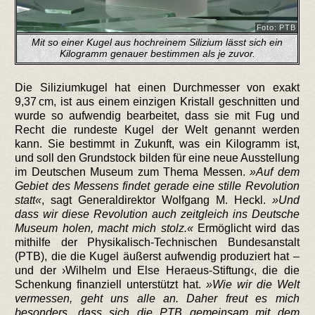
Foto: PTB
Mit so einer Kugel aus hochreinem Silizium lässt sich ein
Kilogramm genauer bestimmen als je zuvor.
Die Siliziumkugel hat einen Durchmesser von exakt
9,37 cm, ist aus einem einzigen Kristall geschnitten und
wurde so aufwendig bearbeitet, dass sie mit Fug und
Recht die rundeste Kugel der Welt genannt werden
kann. Sie bestimmt in Zukunft, was ein Kilogramm ist,
und soll den Grundstock bilden für eine neue Ausstellung
im Deutschen Museum zum Thema Messen.
Auf dem
Gebiet des Messens findet gerade eine stille Revolution
statt
, sagt Generaldirektor Wolfgang M. Heckl.
Und
dass wir diese Revolution auch zeitgleich ins Deutsche
Museum holen, macht mich stolz.
Ermöglicht wird das
mithilfe der Physikalisch-Technischen Bundesanstalt
(PTB), die die Kugel äußerst aufwendig produziert hat –
und der ›Wilhelm und Else Heraeus-Stiftung‹, die die
Schenkung finanziell unterstützt hat.
Wie wir die Welt
vermessen, geht uns alle an. Daher freut es mich
besonders, dass sich die PTB gemeinsam mit dem