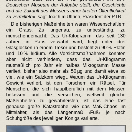
Deutschen Museum der Aufgabe stellt, die Geschichte
und die Zukunft des Messens einer breiten Öffentlichkeit
zu vermitteln
, sagt Joachim Ullrich, Präsident der PTB.
Die bisherigen Maßeinheiten waren Wissenschaftlern
ein Graus. Zu ungenau, zu unbeständig, zu
menschengemacht. Das Ur-Kilogramm, das seit 130
Jahren in Paris verwahrt wird, liegt unter drei
Glasglocken in einem Tresor und besteht zu 90 % Platin
und 10 % Iridium. Alle Vorsichtsmaßnahmen konnten
aber nicht verhindern, dass das Ur-Kilogramm
mutmaßlich pro Jahr ein halbes Mikrogramm Masse
verliert, bisher also mehr als 50 µg und damit etwa so
viel, wie ein Salzkorn wiegt. Warum das Ur-Kilogramm
Gewicht verliert, ist den Forschern ein Rätsel. Für
Menschen, die sich hauptberuflich mit dem Messen
befassen und die versuchen, weltweit gleiche
Maßeinheiten zu gewährleisten, ist das eine fast
genauso große Katastrophe wie das Maß-Chaos im
Mittelalter, als das Längenmaß ›Fuß‹ je nach
Schuhgröße des jeweiligen Königs variierte.