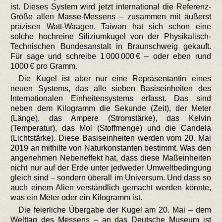
ist. Dieses System wird jetzt international die Referenz-
Größe allen Masse-Messens – zusammen mit äußerst
präzisen Watt-Waagen. Taiwan hat sich schon eine
solche hochreine Siliziumkugel von der Physikalisch-
Technischen Bundesanstalt in Braunschweig gekauft.
Für sage und schreibe 1 000 000 € – oder eben rund
1000 € pro Gramm.
Die Kugel ist aber nur eine Repräsentantin eines
neuen Systems, das alle sieben Basiseinheiten des
Internationalen Einheitensystems erfasst. Das sind
neben dem Kilogramm die Sekunde (Zeit), der Meter
(Länge), das Ampere (Stromstärke), das Kelvin
(Temperatur), das Mol (Stoffmenge) und die Candela
(Lichtstärke). Diese Basiseinheiten werden vom 20. Mai
2019 an mithilfe von Naturkonstanten bestimmt. Was den
angenehmen Nebeneffekt hat, dass diese Maßeinheiten
nicht nur auf der Erde unter jedweder Umweltbedingung
gleich sind – sondern überall im Universum. Und dass so
auch einem Alien verständlich gemacht werden könnte,
was ein Meter oder ein Kilogramm ist.
Die feierliche Übergabe der Kugel am 20. Mai – dem
Welttag des Messens – an das Deutsche Museum ist