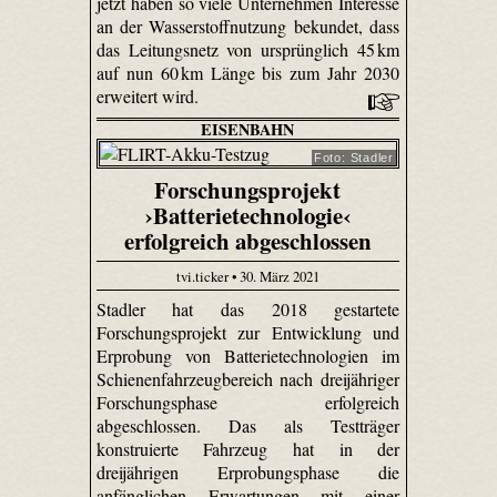
jetzt haben so viele Unternehmen Interesse
an der Wasserstoffnutzung bekundet, dass
das Leitungsnetz von ursprünglich 45 km
auf nun 60 km Länge bis zum Jahr 2030
erweitert wird.
EISENBAHN
Foto: Stadler
Forschungsprojekt
›Batterietechnologie‹
erfolgreich abgeschlossen
tvi.ticker • 30. März 2021
Stadler hat das 2018 gestartete
Forschungsprojekt zur Entwicklung und
Erprobung von Batterietechnologien im
Schienenfahrzeugbereich nach dreijähriger
Forschungsphase erfolgreich
abgeschlossen. Das als Testträger
konstruierte Fahrzeug hat in der
dreijährigen Erprobungsphase die
anfänglichen Erwartungen mit einer