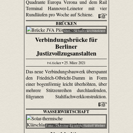
Quadrante Europa Verona und dem Rail
Terminal Hannover-Leinetor mit vier
Rundläufen pro Woche auf Schiene.
BRÜCKEN
Abb.: Schulitzarchitekten
Verbindungsbrücke für
Berliner
Justizvollzugsanstalten
tvi.ticker • 25. März 2021
Das neue Verbindungsbauwerk überspannt
den Friedrich-Olbricht-Damm in Form
einer bogenförmig leicht überhöhten, über
mehrere Stützenreihen durchlaufenden,
filigranen Stahlfachwerkkonstruktion.
WASSERWIRTSCHAFT
Foto: Thermo-System/Rudolf Weber