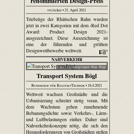
renommierten Design-Preis
tvi.ticker • 21. April 2021
Triebzüge der Rhätischen Bahn wurden
jetzt in zwei Kategorien mit dem ›Red Dot
Award: Product Design 2021‹
ausgezeichnet. Diese Auszeichnung ist
eine der führenden und größten
Designwettbewerbe weltweit.
NAHVERKEHR
Foto: Firmengruppe Max Bögl
Transport System Bögl
Rundschau für Kultur+Technik
• 18.4.2021
Weltweit wachsen Großstädte und die
Urbanisierung schreitet stetig voran. Mit
dem Wachstum gehen zunehmende
Bebauungsdichte sowie Verkehrs-, Lärm-
und Luftbelastungen einher. Daher sind
Nahverkehrskonzepte nötig, die sich den
Herausforderungen von Großstädten stellen