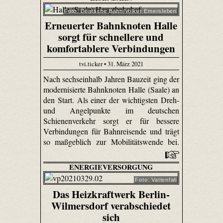
Foto: Deutsche Bahn/Volker Emersleben
Erneuerter Bahnknoten Halle
sorgt für schnellere und
komfortablere Verbindungen
tvi.ticker • 31. März 2021
Nach sechseinhalb Jahren Bauzeit ging der
modernisierte Bahnknoten Halle (Saale) an
den Start. Als einer der wichtigsten Dreh-
und Angelpunkte im deutschen
Schienenverkehr sorgt er für bessere
Verbindungen für Bahnreisende und trägt
so maßgeblich zur Mobilitätswende bei.
ENERGIEVERSORGUNG
Foto: Vattenfall
Das Heizkraftwerk Berlin-
Wilmersdorf verabschiedet
sich