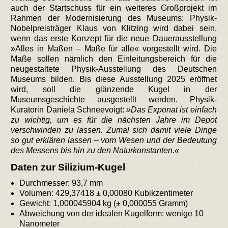
auch der Startschuss für ein weiteres Großprojekt im
Rahmen der Modernisierung des Museums: Physik-
Nobelpreisträger Klaus von Klitzing wird dabei sein,
wenn das erste Konzept für die neue Dauerausstellung
»Alles in Maßen – Maße für alle« vorgestellt wird. Die
Maße sollen nämlich den Einleitungsbereich für die
neugestaltete Physik-Ausstellung des Deutschen
Museums bilden. Bis diese Ausstellung 2025 eröffnet
wird, soll die glänzende Kugel in der
Museumsgeschichte ausgestellt werden. Physik-
Kuratorin Daniela Schneevoigt:
Das Exponat ist einfach
zu wichtig, um es für die nächsten Jahre im Depot
verschwinden zu lassen. Zumal sich damit viele Dinge
so gut erklären lassen – vom Wesen und der Bedeutung
des Messens bis hin zu den Naturkonstanten.
Daten zur Silizium-Kugel
Durchmesser: 93,7 mm
Volumen: 429,37418 ± 0,00080 Kubikzentimeter
Gewicht: 1,000045904 kg (± 0,000055 Gramm)
Abweichung von der idealen Kugelform: wenige 10
Nanometer