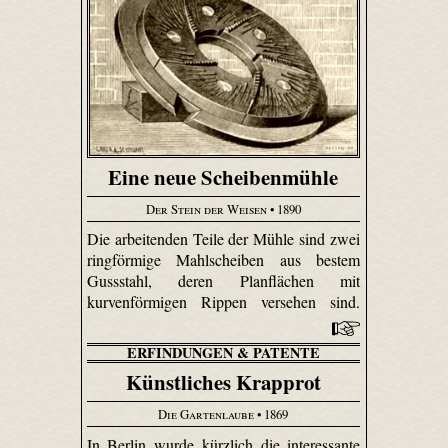
Eine neue Scheibenmühle
Der Stein der Weisen
• 1890
Die arbeitenden Teile der Mühle sind zwei
ringförmige Mahl­scheiben aus bestem
Gussstahl, deren Plan­flächen mit
kurvenförmigen Rippen versehen sind.
ERFINDUNGEN & PATENTE
Künstliches Krapprot
Die Gartenlaube
• 1869
In Berlin wurde kürzlich die interessante