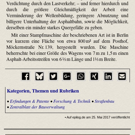
Verdichtung durch den Lastverkehr; – und ferner hierdurch und
durch die größere Gleichmäßigkeit der Arbeit eine
Verminderung der Wellenbildung, geringere Abnutzung und
billigere Unterhaltung der Asphaltbahn, sowie die Möglichkeit,
derselben ein minder starkes Quergefälle zu geben.
Mit einer Stampf­maschine der beschriebenen Art ist in Berlin
vor kurzem eine Fläche von etwa 800 m² auf dem Posthof,
Möckern­straße Nr. 139, hergestellt wurden. Die Maschine
beherrschte bei einer Größe des Wagens von 7 m zu 1,5 m einen
Asphalt-Arbeitsstreifen von 6 ⅓ m Länge und l ⅓ m Breite.
Kategorien, Themen und Rubriken
•
Erfindungen & Patente
•
Forschung & Technik
•
Straßenbau
•
Zentralblatt der Bauverwaltung
• Auf epilog.de am 25. Mai 2017 veröffentlicht