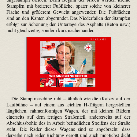
Stampfen mit breiterer Fußfläche, später solche von kleinerer
Fläche und größerem Gewicht angewendet: Die Fußflächen
sind an den Kanten abgerundet. Das Niederfallen der Stampfen
erfolgt zur Schonung der Unterlage des Asphalts (Beton usw.)
nicht gleichzeitig, sondern kurz nacheinander.
- R E K L A M E -
Die Stampf­maschine ruht – ähnlich wie die ›Katze‹ auf der
Laufbühne – auf einem aus leichten H-Trägern hergestellten
länglichen, rahmen­förmigen Wagen, der mit kleinen Rädern
einerseits auf dem fertigen Straßenteil, andererseits auf der
Abschlussbohle des in Arbeit befindlichen Streifens der Straße
steht. Die Räder dieses Wagens sind so angebracht, dass
derselbe nach jeder Richtung gerollt und auch möglichst dicht