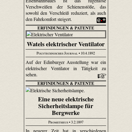
Eisenbahnbaues ist das fugenlose
Verschweißen der Schienenstöße, das
sowohl den Verschleiß reduziert, als auch
den Fahrkomfort steigert.
ERFINDUNGEN & PATENTE
Watels elektrischer Ventilator
Polytechnisches Journal
• 10.4.1892
Auf der Edinburger Ausstellung war ein
elektrischer Ventilator in Tätigkeit zu
sehen.
ERFINDUNGEN & PATENTE
Eine neue elektrische
Sicherheitslampe für
Bergwerke
Prometheus
• 3.2.1897
In neuerer Zeit hat in verschiedenen