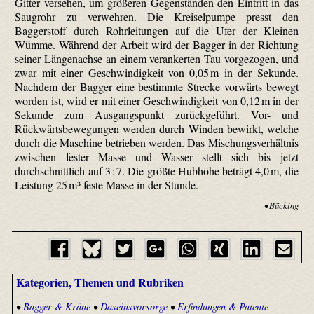
Gitter versehen, um größeren Gegenständen den Eintritt in das
Saugrohr zu verwehren. Die Kreiselpumpe presst den
Baggerstoff durch Rohrleitungen auf die Ufer der Kleinen
Wümme. Während der Arbeit wird der Bagger in der Richtung
seiner Längenachse an einem verankerten Tau vorgezogen, und
zwar mit einer Geschwindigkeit von 0,05 m in der Sekunde.
Nachdem der Bagger eine bestimmte Strecke vorwärts bewegt
worden ist, wird er mit einer Geschwindigkeit von 0,12 m in der
Sekunde zum Ausgangspunkt zurückgeführt. Vor- und
Rückwärtsbewegungen werden durch Winden bewirkt, welche
durch die Maschine betrieben werden. Das Mischungsverhältnis
zwischen fester Masse und Wasser stellt sich bis jetzt
durchschnittlich auf 3 : 7. Die größte Hubhöhe beträgt 4,0 m, die
Leistung 25 m³ feste Masse in der Stunde.
• Bücking
Kategorien, Themen und Rubriken
•
Bagger & Kräne
•
Daseinsvorsorge
•
Erfindungen & Patente