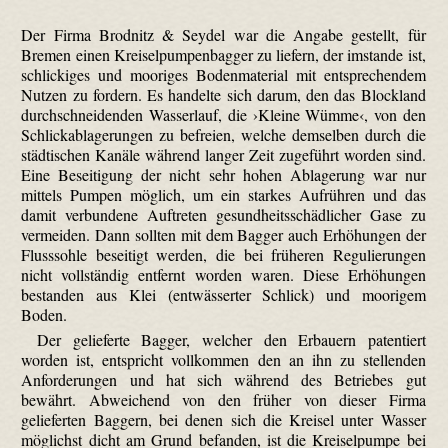
Der Firma Brodnitz & Seydel war die Angabe gestellt, für
Bremen einen Kreiselpumpenbagger zu liefern, der imstande ist,
schlickiges und mooriges Bodenmaterial mit entsprechendem
Nutzen zu fordern. Es handelte sich darum, den das Blockland
durchschneidenden Wasserlauf, die ›Kleine Wümme‹, von den
Schlickablagerungen zu befreien, welche demselben durch die
städtischen Kanäle während langer Zeit zugeführt worden sind.
Eine Beseitigung der nicht sehr hohen Ablagerung war nur
mittels Pumpen möglich, um ein starkes Aufrühren und das
damit verbundene Auftreten gesundheitsschädlicher Gase zu
vermeiden. Dann sollten mit dem Bagger auch Erhöhungen der
Flusssohle beseitigt werden, die bei früheren Regulierungen
nicht vollständig entfernt worden waren. Diese Erhöhungen
bestanden aus Klei (entwässerter Schlick) und moorigem
Boden.
Der gelieferte Bagger, welcher den Erbauern patentiert
worden ist, entspricht vollkommen den an ihn zu stellenden
Anforderungen und hat sich während des Betriebes gut
bewährt. Abweichend von den früher von dieser Firma
gelieferten Baggern, bei denen sich die Kreisel unter Wasser
möglichst dicht am Grund befanden, ist die Kreiselpumpe bei