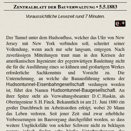
Zentralblatt der Bauverwaltung
• 5.5.1883
Voraussichtliche Lesezeit rund 7 Minuten.
Der Tunnel unter dem Hudson­fluss, welcher das Ufer von New
Jersey mit New York verbinden soll, schreitet seiner
Vollendung, wenn auch nur sehr langsam, entgegen. Nach
zuverlässigen Mitteilungen traut man in den Kreisen der
amerikanischen Ingenieure der gegenwärtigen Bauleitung nicht
die für die Ausführung eines so kühnen und großartigen Werkes
erforderliche Sachkenntnis und Vorsicht zu. Die
Unternehmung, an welche die Bauausführung seitens der
verdungen worden
Hudson­tunnel-Eisenbahn­gesell­schaft
ist, führt den Namen
. An
Hudson­tunnel-Bau­gesell­schaft
ihrer Spitze steht als Verwaltungsbeamter D. C. Haskin, als
Oberingenieur S. H. Finck. Bekanntlich ist am 21. Juni 1880 ein
großer Durchbruch im Arbeitsstollen erfolgt, wobei 20 Mann
das Leben verloren. Seit jener Zeit sind zwar erhebliche
Verbesserungen im Bauvorgang durchgeführt worden, so dass
weitere Unglücksfälle von solcher Schwere nicht zu beklagen
waren; jedoch finden sehr häufig Unterbrechungen des