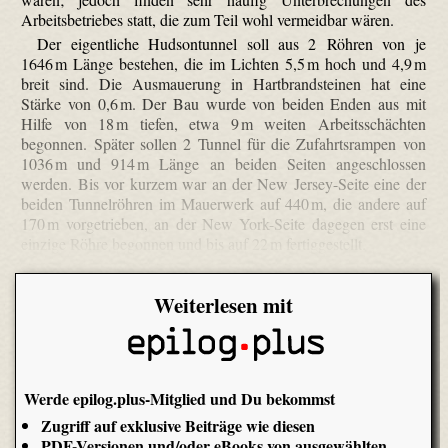
Arbeitsbetriebes statt, die zum Teil wohl vermeidbar wären.
Der eigentliche Hudson­tunnel soll aus 2 Röhren von je
1646 m Länge bestehen, die im Lichten 5,5 m hoch und 4,9 m
breit sind. Die Aus­mauerung in Hartbrandsteinen hat eine
Stärke von 0,6 m. Der Bau wurde von beiden Enden aus mit
Hilfe von 18 m tiefen, etwa 9 m weiten Arbeitsschächten
begonnen. Später sollen 2 Tunnel für die Zufahrtsrampen von
1036 m und 914 m Länge an beiden Seiten angeschlossen
werden. Bis vor kurzem war an der New Jersey-Seite eine der
beiden Tunnelröhren im Mauerwerk auf 440 m, die andere auf
170 m vorgetrieben, an der New York-Seite dagegen erst eine
einzige Röhre begonnen und bis auf 22 m fertiggestellt.
Weiterlesen mit
Werde epilog.plus-Mitglied und Du bekommst
Zugriff auf exklusive Beiträge wie diesen
PDF-Versionen und/oder eBooks von ausgewählten