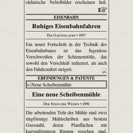
elektrische Nebelbilder erscheinen ließ.
EISENBAHN
Ruhiges Eisenbahnfahren
Die Gartenlaube
• 1897
Ein neuer Fortschritt in der Technik des
Eisenbahnbaues ist das fugenlose
Verschweißen der Schienenstöße, das
sowohl den Verschleiß reduziert, als auch
den Fahrkomfort steigert.
ERFINDUNGEN & PATENTE
Eine neue Scheibenmühle
Der Stein der Weisen
• 1890
Die arbeitenden Teile der Mühle sind zwei
ringförmige Mahl­scheiben aus bestem
Gussstahl, deren Plan­flächen mit
kurvenförmigen Rippen versehen sind.