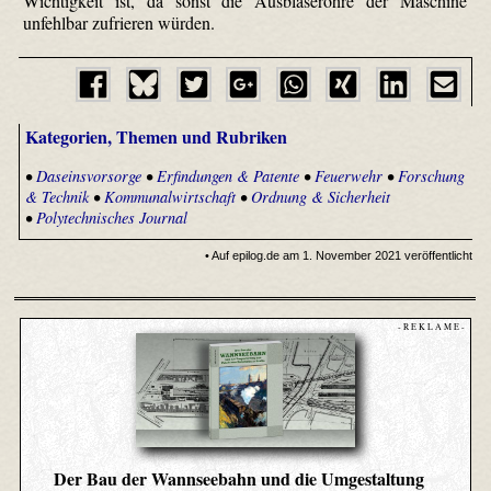
Wichtigkeit ist, da sonst die Ausblaserohre der Maschine
unfehlbar zufrieren würden.
Kategorien, Themen und Rubriken
•
Daseinsvorsorge
•
Erfindungen & Patente
•
Feuerwehr
•
Forschung
& Technik
•
Kommunalwirtschaft
•
Ordnung & Sicherheit
•
Polytechnisches Journal
• Auf epilog.de am 1. November 2021 veröffentlicht
- R E K L A M E -
Der Bau der Wannseebahn und die Umgestaltung