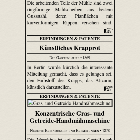
Die arbeitenden Teile der Mühle sind zwei
ringförmige Mahl­scheiben aus bestem
Gussstahl, deren Plan­flächen mit
kurvenförmigen Rippen versehen sind.
ERFINDUNGEN & PATENTE
Künstliches Krapprot
Die Gartenlaube
• 1869
In Berlin wurde kürzlich die interessante
Mitteilung gemacht, dass es gelungen sei,
den Farbstoff des Krapps, das Alizarin,
künstlich darzustellen.
ERFINDUNGEN & PATENTE
Konzentrische Gras- und
Getreide-Handmähmaschine
Neueste Erfindungen und Erfahrungen
• 1878
Die Maschine ist auf einem Gestell nach