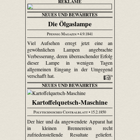
REKLAME
NEUES UND BEWÄHRTES
Die Ölgaslampe
Pfennig Magazin
• 4.9.1841
Viel Aufsehen erregt jetzt eine an
gewöhnlichen Lampen angebrachte
Verbesserung, deren überraschender Erfolg
dieser Lampe in wenigen Tagen
allgemeinen Eingang in der Umgegend
verschafft hat.
NEUES UND BEWÄHRTES
Kartoffelquetsch-Maschine
Polytechnisches Centralblatt
• 15.2.1850
Der hier und da angewendete Apparat hat
in kleinen Brennereien recht
zufriedenstellende Resultate geliefert.