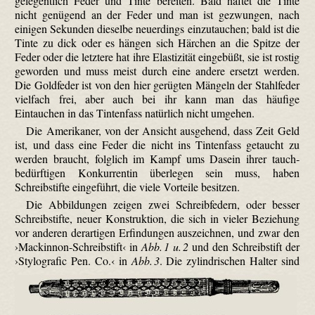
gelegentlich Feder und Tinte bereiten. Bald haftet die Tinte
nicht genügend an der Feder und man ist gezwungen, nach
einigen Sekunden dieselbe neuerdings einzutauchen; bald ist die
Tinte zu dick oder es hängen sich Härchen an die Spitze der
Feder oder die letztere hat ihre Elastizität eingebüßt, sie ist rostig
geworden und muss meist durch eine andere ersetzt werden.
Die Goldfeder ist von den hier gerügten Mängeln der Stahlfeder
vielfach frei, aber auch bei ihr kann man das häufige
Eintauchen in das Tintenfass natürlich nicht umgehen.
Die Amerikaner, von der Ansicht ausgehend, dass Zeit Geld
ist, und dass eine Feder die nicht ins Tintenfass getaucht zu
werden braucht, folglich im Kampf ums Dasein ihrer tauch­
bedürftigen Konkurrentin überlegen sein muss, haben
Schreibstifte eingeführt, die viele Vorteile besitzen.
Die Abbildungen zeigen zwei Schreibfedern, oder besser
Schreibstifte, neuer Konstruktion, die sich in vieler Beziehung
vor anderen derartigen Erfindungen auszeichnen, und zwar den
›Mackinnon-Schreib­stift‹ in
Abb. 1 u. 2
und den Schreibstift der
›Stylografic Pen. Co.‹ in
Abb. 3
.
Die zylindrischen Halter sind