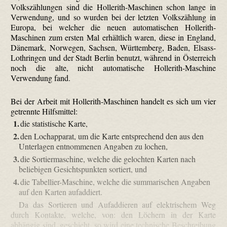
Volkszählungen sind die Holle­rith-Maschinen schon lange in
Verwendung, und so wurden bei der letzten Volkszählung in
Europa, bei welcher die neuen automatischen Holle­rith-
Maschinen zum ersten Mal erhältlich waren, diese in England,
Dänemark, Norwegen, Sachsen, Württemberg, Baden, Elsass-
Lothringen und der Stadt Berlin benutzt, während in Österreich
noch die alte, nicht automatische Holle­rith-Maschine
Verwendung fand.
Bei der Arbeit mit Holle­rith-Maschinen handelt es sich um vier
getrennte Hilfsmittel:
1.
die statistische Karte,
2.
den Lochapparat, um die Karte entsprechend den aus den
Unterlagen entnommenen Angaben zu lochen,
3.
die Sortiermaschine, welche die gelochten Karten nach
beliebigen Gesichtspunkten sortiert, und
4.
die Tabellier-Maschine, welche die summarischen Angaben
auf den Karten aufaddiert.
Da das Sortieren und Aufaddieren auf elektrischem Weg
durch Kontakte, welche, von: den Löchern in der Karte
abhängig sind, geschieht, so wird eine technische Beschreibung