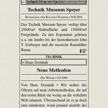
Foto: Technik Museen Sinsheim und Speyer
Technik Museum Speyer
Rundschau für Kultur+Technik
• 30.8.2016
Das Technik Museum Speyer verfügt über
25000 m² Hallenfläche und 150000 m²
Freigelände. Zu den Exponaten gehören
u. a. ein Jumbo Jet, der Seenotkreuzer John
T. Essberger und die russische Raumfähre
Buran.
TECHNIK
Neue Methoden
Die Woche
• 4.9.1909
Von Hans Dominik • Wir stoßen des
Öfteren auf neue Arbeitsmethoden, die auf
den ersten Blick ein wenig an die verkehrte
Welt erinnern. Überraschend ist es ja doch
zum mindesten, wenn jemand anstelle des