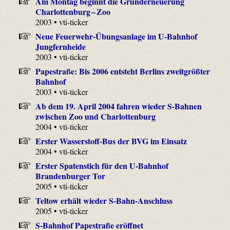
Am Montag beginnt die Grunderneuerung
Charlottenburg – Zoo
2003 • vti-ticker
Neue Feuerwehr-Übungsanlage im U-Bahnhof
Jungfernheide
2003 • vti-ticker
Papestraße: Bis 2006 entsteht Berlins zweitgrößter
Bahnhof
2003 • vti-ticker
Ab dem 19. April 2004 fahren wieder S-Bahnen
zwischen Zoo und Charlottenburg
2004 • vti-ticker
Erster Wasserstoff-Bus der BVG im Einsatz
2004 • vti-ticker
Erster Spatenstich für den U-Bahnhof
Brandenburger Tor
2005 • vti-ticker
Teltow erhält wieder S-Bahn-Anschluss
2005 • vti-ticker
S-Bahnhof Papestraße eröffnet