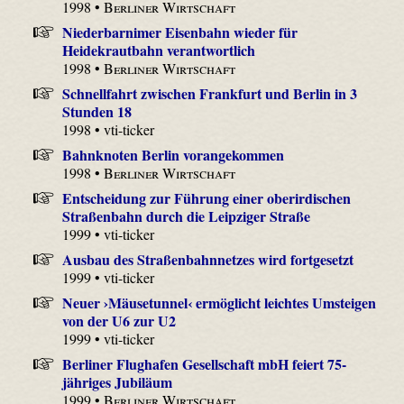
1998 •
Berliner Wirtschaft
Niederbarnimer Eisenbahn wieder für
Heidekrautbahn verantwortlich
1998 •
Berliner Wirtschaft
Schnellfahrt zwischen Frankfurt und Berlin in 3
Stunden 18
1998 • vti-ticker
Bahnknoten Berlin vorangekommen
1998 •
Berliner Wirtschaft
Entscheidung zur Führung einer oberirdischen
Straßenbahn durch die Leipziger Straße
1999 • vti-ticker
Ausbau des Straßenbahnnetzes wird fortgesetzt
1999 • vti-ticker
Neuer ›Mäusetunnel‹ ermöglicht leichtes Umsteigen
von der U6 zur U2
1999 • vti-ticker
Berliner Flughafen Gesellschaft mbH feiert 75-
jähriges Jubiläum
1999 •
Berliner Wirtschaft