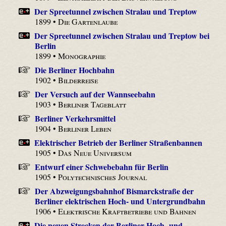
Der Spreetunnel zwischen Stralau und Treptow
1899 •
Die Gartenlaube
Der Spreetunnel zwischen Stralau und Treptow bei
Berlin
1899 •
Monographie
Die Berliner Hochbahn
1902 •
Bilderreise
Der Versuch auf der Wannseebahn
1903 •
Berliner Tageblatt
Berliner Verkehrsmittel
1904 •
Berliner Leben
Elektrischer Betrieb der Berliner Straßenbannen
1905 •
Das Neue Universum
Entwurf einer Schwebebahn für Berlin
1905 •
Polytechnisches Journal
Der Abzweigungsbahnhof Bismarckstraße der
Berliner elektrischen Hoch- und Untergrundbahn
1906 •
Elektrische Kraftbetriebe und Bahnen
Die neuen Strecken der Berliner Hoch- und