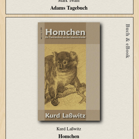
Mark Twain
Adams Tagebuch
Buch & eBook
Kurd Laßwitz
Homchen