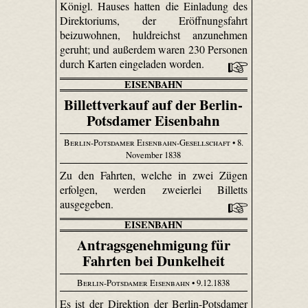
Königl. Hauses hatten die Einladung des
Direktoriums, der Eröffnungsfahrt
beizuwohnen, huldreichst anzunehmen
geruht; und außerdem waren 230 Personen
durch Karten eingeladen worden.
EISENBAHN
Billettverkauf auf der Berlin-
Potsdamer Eisenbahn
Berlin-Potsdamer Eisenbahn-Gesellschaft
• 8.
November 1838
Zu den Fahrten, welche in zwei Zügen
erfolgen, werden zweierlei Billetts
ausgegeben.
EISENBAHN
Antragsgenehmigung für
Fahrten bei Dunkelheit
Berlin-Potsdamer Eisenbahn
• 9.12.1838
Es ist der Direktion der Berlin-Potsdamer