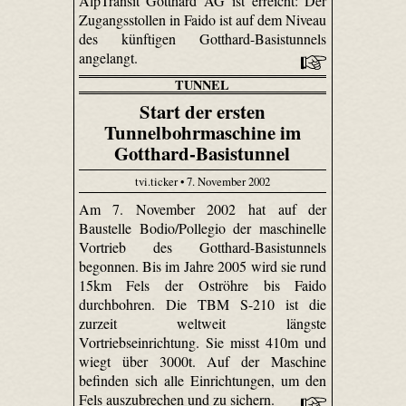
AlpTransit Gotthard AG ist erreicht: Der
Zugangsstollen in Faido ist auf dem Niveau
des künftigen Gotthard-Basistunnels
angelangt.
TUNNEL
Start der ersten
Tunnelbohrmaschine im
Gotthard-Basistunnel
tvi.ticker • 7. November 2002
Am 7. November 2002 hat auf der
Baustelle Bodio/Pollegio der maschinelle
Vortrieb des Gotthard-Basistunnels
begonnen. Bis im Jahre 2005 wird sie rund
15km Fels der Oströhre bis Faido
durchbohren. Die TBM S-210 ist die
zurzeit weltweit längste
Vortriebseinrichtung. Sie misst 410m und
wiegt über 3000t. Auf der Maschine
befinden sich alle Einrichtungen, um den
Fels auszubrechen und zu sichern.