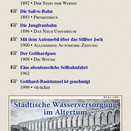
1892 •
Der Stein der Weisen
Die Salève-Bahn
1893 •
Prometheus
Die Jungfraubahn
1896 •
Das Neue Universum
Mit dem Automobil über das Stilfser Joch
1900 •
Allgemeine Automobil-Zeitung
Der Gotthardpass
1909 •
Die Woche
Eine abenteuerliche Seilbahnfahrt
1962
Gotthard-Basistunnel ist genehmigt
1999 • vti-ticker
- R E K L A M E -