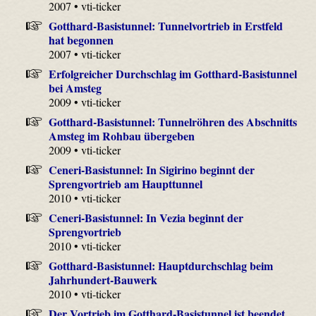
2007 • vti-ticker
Gotthard-Basistunnel: Tunnelvortrieb in Erstfeld
hat begonnen
2007 • vti-ticker
Erfolgreicher Durchschlag im Gotthard-Basistunnel
bei Amsteg
2009 • vti-ticker
Gotthard-Basistunnel: Tunnelröhren des Abschnitts
Amsteg im Rohbau übergeben
2009 • vti-ticker
Ceneri-Basistunnel: In Sigirino beginnt der
Sprengvortrieb am Haupttunnel
2010 • vti-ticker
Ceneri-Basistunnel: In Vezia beginnt der
Sprengvortrieb
2010 • vti-ticker
Gotthard-Basistunnel: Hauptdurchschlag beim
Jahrhundert-Bauwerk
2010 • vti-ticker
Der Vortrieb im Gotthard-Basistunnel ist beendet