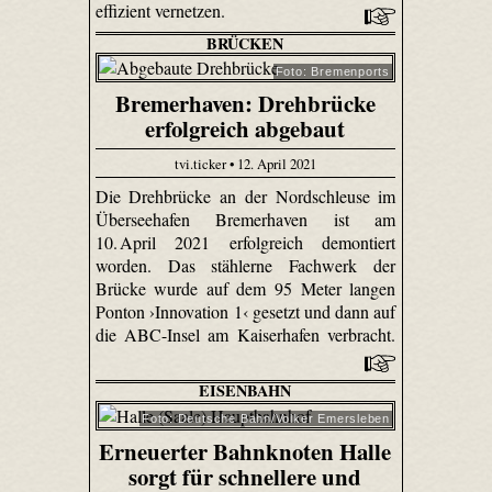
effizient vernetzen.
BRÜCKEN
Foto: Bremenports
Bremerhaven: Drehbrücke
erfolgreich abgebaut
tvi.ticker • 12. April 2021
Die Drehbrücke an der Nordschleuse im
Überseehafen Bremerhaven ist am
10. April 2021 erfolgreich demontiert
worden. Das stählerne Fachwerk der
Brücke wurde auf dem 95 Meter langen
Ponton ›Innovation 1‹ gesetzt und dann auf
die ABC-Insel am Kaiserhafen verbracht.
EISENBAHN
Foto: Deutsche Bahn/Volker Emersleben
Erneuerter Bahnknoten Halle
sorgt für schnellere und