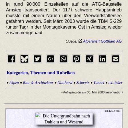
in rund 90 000 Einzelteilen auf die ATG-Baustelle
Amsteg transportiert. Der 117 t schwere Hauptantrieb
musste mit einem Nauen über den Vierwaldstättersee
gefahren werden. Seit März 2003 wurde die TBM S-229
›unter Tag‹ in der Montagekaverne Ost in Amsteg wieder
zusammengebaut.
Quelle:
AlpTransit Gotthard AG
Kategorien, Themen und Rubriken
•
Alpen
•
Bau & Architektur
•
Gotthard
•
Schweiz
•
Tunnel
•
tvi.ticker
• Auf epilog.de am 30. Mai 2003 veröffentlicht
- R E K L A M E -