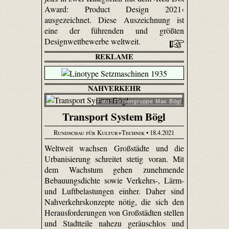
Award: Product Design 2021‹
ausgezeichnet. Diese Auszeichnung ist
eine der führenden und größten
Designwettbewerbe weltweit.
REKLAME
NAHVERKEHR
Foto: Firmengruppe Max Bögl
Transport System Bögl
Rundschau für Kultur+Technik
• 18.4.2021
Weltweit wachsen Großstädte und die
Urbanisierung schreitet stetig voran. Mit
dem Wachstum gehen zunehmende
Bebauungsdichte sowie Verkehrs-, Lärm-
und Luftbelastungen einher. Daher sind
Nahverkehrskonzepte nötig, die sich den
Herausforderungen von Großstädten stellen
und Stadtteile nahezu geräuschlos und