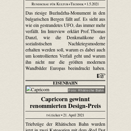
Rundschau für Kultur+Technik
• 1.5.2021
Das riesige Buzludzha-Monument in den
bulgarischen Bergen fällt auf. Es sieht aus
wie ein gestrandetes UFO, das immer mehr
verfällt. Im Interview erklärt Prof. Thomas
Danzl, wie die Denkmalikone der
sozialistischen Nachkriegsmoderne
erhalten werden soll, warum es dabei auch
um kontrollierten Verfall geht und warum
ihn nicht nur die größten modernen
Wandbilder Europas beeindruckt haben.
EISENBAHN
Foto: Rhätische Bahn
Capricorn gewinnt
renommierten Design-Preis
tvi.ticker • 21. April 2021
Triebzüge der Rhätischen Bahn wurden
jetzt in zwei Kategorien mit dem ›Red Dot