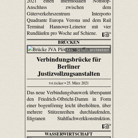
2021 einen intermodalen Nonstop-
Anschluss zwischen dem
Güterverkehrszentrum Interporto
Quadrante Europa Verona und dem Rail
Terminal Hannover-Leinetor mit vier
Rundläufen pro Woche auf Schiene.
BRÜCKEN
Abb.: Schulitzarchitekten
Verbindungsbrücke für
Berliner
Justizvollzugsanstalten
tvi.ticker • 25. März 2021
Das neue Verbindungsbauwerk überspannt
den Friedrich-Olbricht-Damm in Form
einer bogenförmig leicht überhöhten, über
mehrere Stützenreihen durchlaufenden,
filigranen Stahlfachwerkkonstruktion.
WASSERWIRTSCHAFT