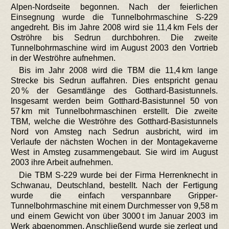
Alpen-Nordseite begonnen. Nach der feierlichen
Einsegnung wurde die Tunnelbohrmaschine S-229
angedreht. Bis im Jahre 2008 wird sie 11,4 km Fels der
Oströhre bis Sedrun durchbohren. Die zweite
Tunnelbohrmaschine wird im August 2003 den Vortrieb
in der Weströhre aufnehmen.
Bis im Jahr 2008 wird die TBM die 11,4 km lange
Strecke bis Sedrun auffahren. Dies entspricht genau
20 % der Gesamtlänge des Gotthard-Basistunnels.
Insgesamt werden beim Gotthard-Basistunnel 50 von
57 km mit Tunnelbohrmaschinen erstellt. Die zweite
TBM, welche die Weströhre des Gotthard-Basistunnels
Nord von Amsteg nach Sedrun ausbricht, wird im
Verlaufe der nächsten Wochen in der Montagekaverne
West in Amsteg zusammengebaut. Sie wird im August
2003 ihre Arbeit aufnehmen.
Die TBM S-229 wurde bei der Firma Herrenknecht in
Schwanau, Deutschland, bestellt. Nach der Fertigung
wurde die einfach verspannbare Gripper-
Tunnelbohrmaschine mit einem Durchmesser von 9,58 m
und einem Gewicht von über 3000 t im Januar 2003 im
Werk abgenommen. Anschließend wurde sie zerlegt und