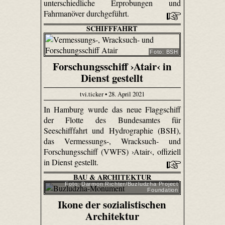
unterschiedliche Erprobungen und
Fahrmanöver durchgeführt.
SCHIFFFAHRT
Foto: BSH
Forschungsschiff ›Atair‹ in
Dienst gestellt
tvi.ticker • 28. April 2021
In Hamburg wurde das neue Flaggschiff
der Flotte des Bundesamtes für
Seeschifffahrt und Hydrographie (BSH),
das Vermessungs-, Wracksuch- und
Forschungsschiff (VWFS) ›Atair‹, offiziell
in Dienst gestellt.
BAU & ARCHITEKTUR
Foto: Darmon Richter/Buzludzha Project
Foundation
Ikone der sozialistischen
Architektur