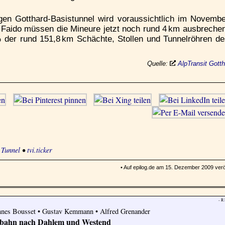
en Gotthard-Basistunnel wird voraussichtlich im Novembe
 Faido müssen die Mineure jetzt noch rund 4 km ausbreche
% der rund 151,8 km Schächte, Stollen und Tunnelröhren d
Quelle:
AlpTransit Gott
•
Tunnel
•
tvi.ticker
• Auf epilog.de am 15. Dezember 2009 veröf
- R
annes Bousset • Gustav Kemmann • Alfred Grenander
dbahn nach Dahlem und Westend