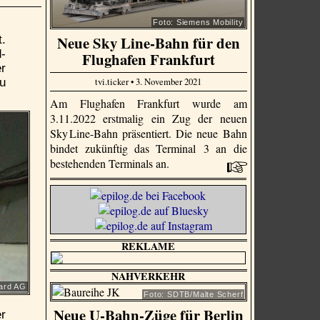
Foto: Siemens Mobility
Neue Sky Line-Bahn für den
t.
-
Flughafen Frankfurt
r
tvi.ticker • 3. November 2021
au
Am Flughafen Frankfurt wurde am
3.11.2022 erstmalig ein Zug der neuen
Sky Line-Bahn präsentiert. Die neue Bahn
bindet zukünftig das Terminal 3 an die
bestehenden Terminals an.
REKLAME
NAHVERKEHR
hard AG
Foto: SDTB/Malte Scherf
Neue U-Bahn-Züge für Berlin
r