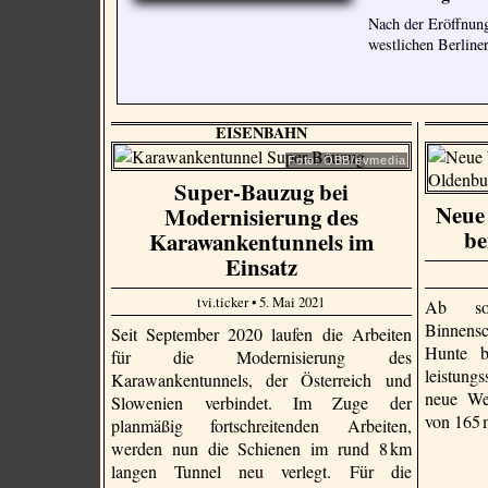
Nach der Eröffnung
westlichen Berline
EISENBAHN
Foto: ÖBB/evmedia
Super-Bauzug bei
Neue 
Modernisierung des
be
Karawankentunnels im
Einsatz
tvi.ticker • 5. Mai 2021
Ab sof
Binnensc
Seit September 2020 laufen die Arbeiten
Hunte b
für die Modernisierung des
leistun
Karawankentunnels, der Österreich und
neue We
Slowenien verbindet. Im Zuge der
von 165
planmäßig fortschreitenden Arbeiten,
werden nun die Schienen im rund 8 km
langen Tunnel neu verlegt. Für die