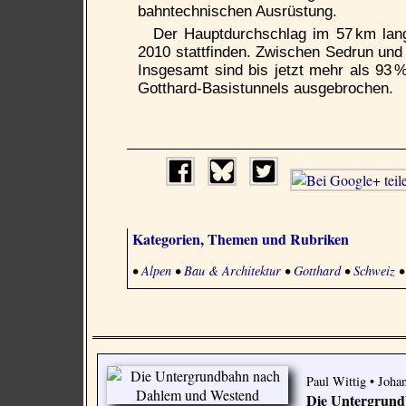
bahntechnischen Ausrüstung.
Der Hauptdurchschlag im 57 km lang
2010 stattfinden. Zwischen Sedrun und
Insgesamt sind bis jetzt mehr als 93 
Gotthard-Basistunnels ausgebrochen.
Kategorien, Themen und Rubriken
•
Alpen
•
Bau & Architektur
•
Gotthard
•
Schweiz
Paul Wittig • Joh
Die Untergrun