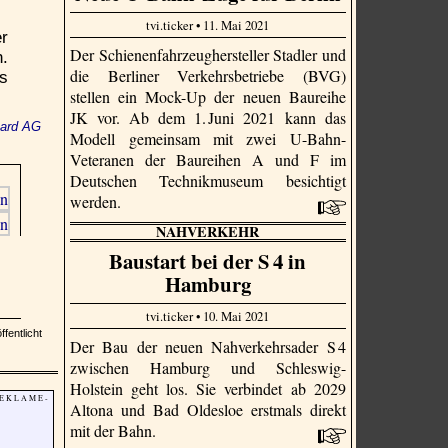
tvi.ticker • 11. Mai 2021
r
Der Schienenfahrzeughersteller Stadler und
n.
die Berliner Verkehrsbetriebe (BVG)
es
stellen ein Mock-Up der neuen Baureihe
JK vor. Ab dem 1. Juni 2021 kann das
hard AG
Modell gemeinsam mit zwei U-Bahn-
Veteranen der Baureihen A und F im
Deutschen Technikmuseum besichtigt
werden.
NAHVERKEHR
Baustart bei der S 4 in
Hamburg
tvi.ticker • 10. Mai 2021
fentlicht
Der Bau der neuen Nahverkehrsader S 4
zwischen Hamburg und Schleswig-
Holstein geht los. Sie verbindet ab 2029
 E K L A M E -
Altona und Bad Oldesloe erstmals direkt
mit der Bahn.