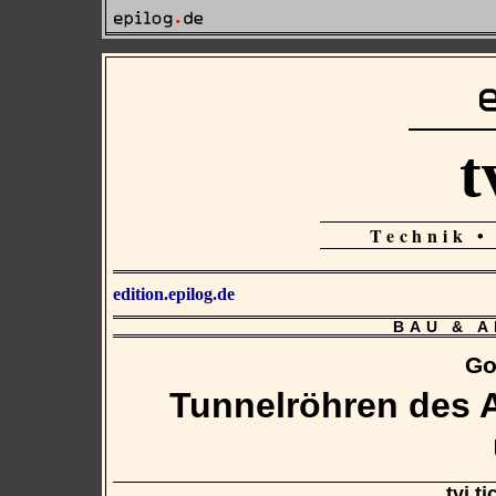
t
Technik •
edition.epilog.de
BAU & 
Go
Tunnelröhren des 
tvi.ti