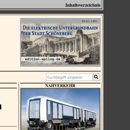
Inhaltsverzeichnis
- R E K L A M E -
NAHVERKEHR
u