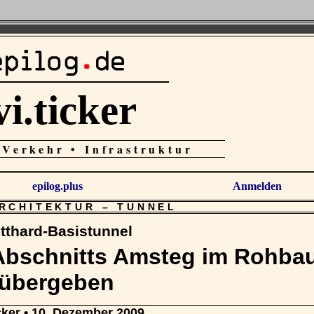
vi.ticker
 Verkehr • Infrastruktur
epilog.plus
Anmelden
ARCHITEKTUR
–
TUNNEL
tthard-Basistunnel
Abschnitts Amsteg im Rohba
übergeben
cker
• 10. Dezember 2009