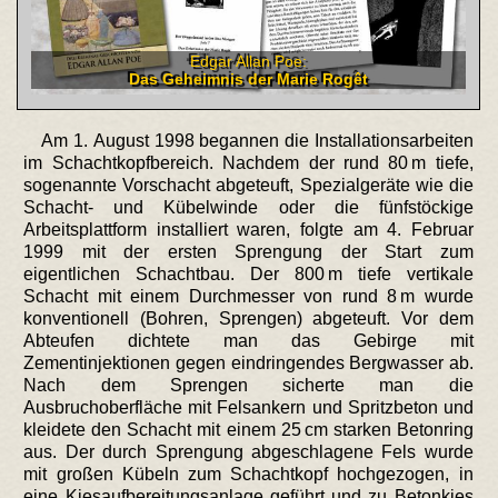
Edgar Allan Poe:
Das Geheimnis der Marie Rogêt
Am 1. August 1998 begannen die Installationsarbeiten
im Schachtkopfbereich. Nachdem der rund 80 m tiefe,
sogenannte Vorschacht abgeteuft, Spezialgeräte wie die
Schacht- und Kübelwinde oder die fünfstöckige
Arbeitsplattform installiert waren, folgte am 4. Februar
1999 mit der ersten Sprengung der Start zum
eigentlichen Schachtbau. Der 800 m tiefe vertikale
Schacht mit einem Durchmesser von rund 8 m wurde
konventionell (Bohren, Sprengen) abgeteuft. Vor dem
Abteufen dichtete man das Gebirge mit
Zementinjektionen gegen eindringendes Bergwasser ab.
Nach dem Sprengen sicherte man die
Ausbruchoberfläche mit Felsankern und Spritzbeton und
kleidete den Schacht mit einem 25 cm starken Betonring
aus. Der durch Sprengung abgeschlagene Fels wurde
mit großen Kübeln zum Schachtkopf hochgezogen, in
eine Kiesaufbereitungsanlage geführt und zu Betonkies