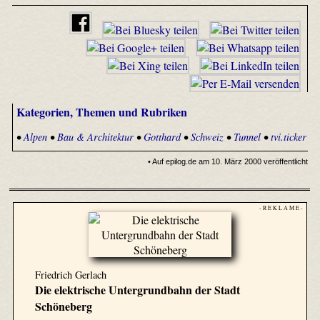
Kategorien, Themen und Rubriken
•
Alpen
•
Bau & Architektur
•
Gotthard
•
Schweiz
•
Tunnel
•
tvi.ticker
• Auf epilog.de am 10. März 2000 veröffentlicht
- R E K L A M E -
Friedrich Gerlach
Die elektrische Untergrundbahn der Stadt
Schöneberg