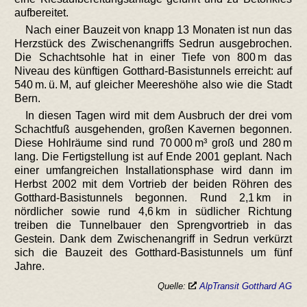
aufbereitet.
Nach einer Bauzeit von knapp 13 Monaten ist nun das
Herzstück des Zwischenangriffs Sedrun ausgebrochen.
Die Schachtsohle hat in einer Tiefe von 800 m das
Niveau des künftigen Gotthard-Basistunnels erreicht: auf
540 m. ü. M, auf gleicher Meereshöhe also wie die Stadt
Bern.
In diesen Tagen wird mit dem Ausbruch der drei vom
Schachtfuß ausgehenden, großen Kavernen begonnen.
Diese Hohlräume sind rund 70 000 m³ groß und 280 m
lang. Die Fertigstellung ist auf Ende 2001 geplant. Nach
einer umfangreichen Installationsphase wird dann im
Herbst 2002 mit dem Vortrieb der beiden Röhren des
Gotthard-Basistunnels begonnen. Rund 2,1 km in
nördlicher sowie rund 4,6 km in südlicher Richtung
treiben die Tunnelbauer den Sprengvortrieb in das
Gestein. Dank dem Zwischenangriff in Sedrun verkürzt
sich die Bauzeit des Gotthard-Basistunnels um fünf
Jahre.
Quelle:
AlpTransit Gotthard AG