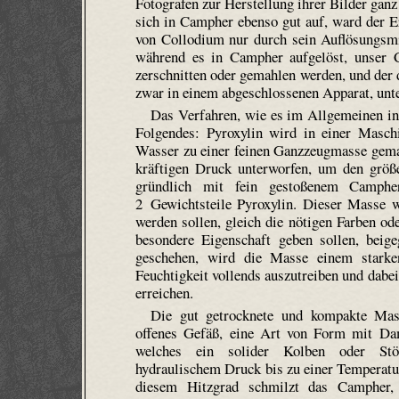
Fotografen zur Herstellung ihrer Bilder ganz
sich in Campher ebenso gut auf, ward der E
von Collodium nur durch sein Auflösungsmit
während es in Campher aufgelöst, unser C
zerschnitten oder gemahlen werden, und der
zwar in einem abgeschlossenen Apparat, unte
Das Verfahren, wie es im Allgemeinen in
Folgendes: Pyroxylin wird in einer Maschi
Wasser zu einer feinen Ganz­zeug­masse ge
kräftigen Druck unterworfen, um den größ
gründlich mit fein gestoßenem Camphe
2 Gewichtsteile Pyroxylin. Dieser Masse we
werden sollen, gleich die nötigen Farben ode
besondere Eigenschaft geben sollen, bei
geschehen, wird die Masse einem starke
Feuchtigkeit vollends auszutreiben und dab
erreichen.
Die gut getrocknete und kompakte Mas
offenes Gefäß, eine Art von Form mit Dam
welches ein solider Kolben oder Stö
hydraulischem Druck bis zu einer Temperatur
diesem Hitzgrad schmilzt das Campher,