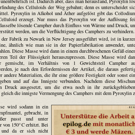
 unentbehrlich ist. Dadurch aber, dass man herausfand, Pyroxylin lö
rfindung des Celluloids der Weg gebahnt; denn es unterscheidet si
tel. Pyroxylin in Alkohol und Äther aufgelöst gibt das Collodiu
elluloid erzeugt. Nur muss das Pyroxylin vor der Auflösung fe
 dasselbe lösende Campher durch Einfluss von Wärme und Druck, u
rstützt werden, um die Verflüchtigung des Camphers zu verhindern.
 der Fabrik zu Newark in New Jersey ausgeführt wird, ist in kurz
ne, ähnlich wie man sie in der Papierfabrikation anwendet, unt
mahlen. Diese Masse wird dann in einem durchbrochenen Gefäß ein
eren Teil der Flüssigkeit herauszupressen. Diese Masse wird da
r gemischt, im Verhältnis von 1 Gewichtsteil Campher au
rden, je nach den Erfordernissen der Artikel, die daraus geferti
r andere Materialien, die ihr eine größere Festigkeit oder sonst ei
gegeben und auf das Innigste verbunden. Nachdem diese Mischu
n Druck ausgesetzt, um die etwa noch in ihr zurückgebliebe
ei gleich die innigste Vermengung des Camphers mit dem Pyroxylin 
se wird sodann in ein
- R E K
pfmantel, gebracht, in
ßer passt und unter
 von 150° C erhitzt. Bei
 und da er sich nicht