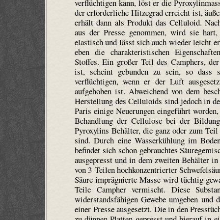
verflüchtigen kann, löst er die Pyroxylin­mas
der erforderliche Hitzegrad erreicht ist, äuße
erhält dann als Produkt das Celluloid. Na
aus der Presse genommen, wird sie hart, 
elastisch und lässt sich auch wieder leicht 
eben die charakteristischen Eigenschaft
Stoffes. Ein großer Teil des Camphers, der
ist, scheint gebunden zu sein, so dass 
verflüchtigen, wenn er der Luft ausgesetzt
aufgehoben ist. Abweichend von dem besch
Herstellung des Celluloids sind jedoch in de
Paris einige Neuerungen eingeführt worden, 
Behandlung der Cellulose bei der Bildung
Pyroxylins Behälter, die ganz oder zum Tei
sind. Durch eine Wasserkühlung im Boden 
befindet sich schon gebrauchtes Säuregemis
ausgepresst und in dem zweiten Behälter in
von 3 Teilen hochkonzentrierter Schwefelsäur
Säure imprägnierte Masse wird tüchtig gewa
Teile Campher vermischt. Diese Substa
widerstandsfähigen Gewebe umgeben und da
einer Presse ausgesetzt. Die in den Presstü
zu dünnen Platten gepresst und hierauf in 