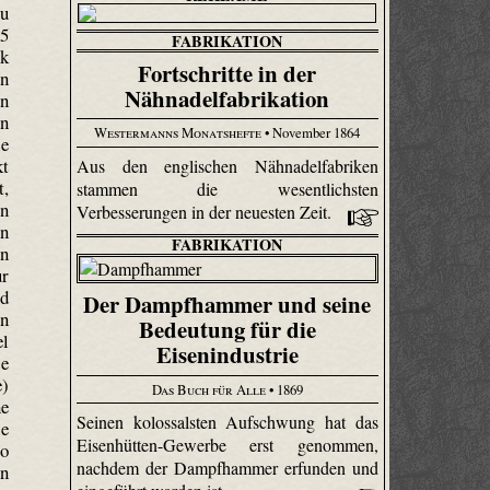
zu
 5
FABRIKATION
ik
Fortschritte in der
n
Nähnadelfabrikation
en
en
Westermanns Monatshefte
• November 1864
ie
kt
Aus den englischen Nähnadelfabriken
t,
stammen die wesentlichsten
on
Verbesserungen in der neuesten Zeit.
on
FABRIKATION
in
ur
rd
Der Dampfhammer und seine
in
Bedeutung für die
el
Eisenindustrie
se
e)
Das Buch für Alle
• 1869
ne
Seinen kolossalsten Aufschwung hat das
ie
Eisenhütten-Gewerbe erst genommen,
so
nachdem der Dampfhammer erfunden und
en