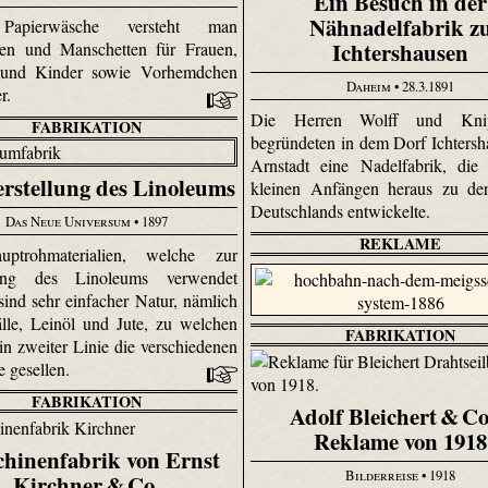
Ein Besuch in der
Nähnadelfabrik z
Papierwäsche versteht man
Ichtershausen
gen und Manschetten für Frauen,
und Kinder sowie Vorhemdchen
Daheim
• 28.3.1891
er.
Die Herren Wolff und Knip
FABRIKATION
begründeten in dem Dorf Ichtersh
Arnstadt eine Nadelfabrik, die
erstellung des Linoleums
kleinen Anfängen heraus zu der
Deutschlands entwickelte.
Das Neue Universum
• 1897
REKLAME
ptrohmaterialien, welche zur
lung des Linoleums verwendet
sind sehr einfacher Natur, nämlich
lle, Leinöl und Jute, zu welchen
FABRIKATION
 in zweiter Linie die verschiedenen
e gesellen.
FABRIKATION
Adolf Bleichert & Co
Reklame von 1918
hinenfabrik von Ernst
Bilderreise
• 1918
Kirchner & Co.