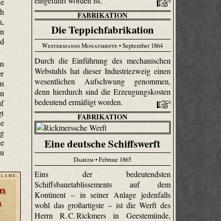
eingeführt worden ist.
se
ch
FABRIKATION
m,
Die Teppichfabrikation
in
nd
Westermanns Monatshefte
• September 1864
Durch die Einführung des mechanischen
em
Webstuhls hat dieser Industriezweig einen
er
wesentlichen Aufschwung genommen,
em
denn hierdurch sind die Erzeugungskosten
nn
bedeutend ermäßigt worden.
f
gt
FABRIKATION
ne
ng
Eine deutsche Schiffswerft
ne
zu
Daheim
• Februar 1865
Eins der bedeutendsten
 L A M E -
Schiffsbauetablissements auf dem
Kontinent – in seiner Anlage jedenfalls
wohl das großartigste – ist die Werft des
Herrn R. C. Rickmers in Geestemünde,