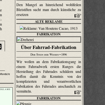
Den Mangel an hinreichend wohlfeilen
Bleistiften sucht man durch künstliche zu
er
on
ersetzen
t-
ALTE REKLAME
on
ch
FABRIKATION
Über Fahrrad-Fabrikation
Der Stein der Weisen
• 1896
Wir wollen an dem Fabrikationsgang in
einem Fahrradwerk ersten Ranges die
Herstellung des Fahrrades schildern und
ffentlicht
hoffen damit die Kenntnis von der
komplizierten und verantwortlichen
Fabrikation des Fahrrades anschaulich zu
 E K L A M E -
vermitteln.
FABRIKATION