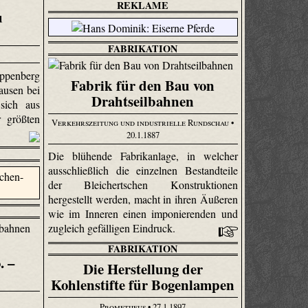
REKLAME
u
FABRIKATION
penberg
Fabrik für den Bau von
ausen bei
Drahtseilbahnen
 sich aus
 größten
Verkehrszeitung und industrielle Rundschau
•
20.1.1887
Die blühende Fabrikanlage, in welcher
ausschließlich die einzelnen Bestandteile
der Bleichert­schen Konstruktionen
hergestellt werden, macht in ihren Äußeren
wie im Inneren einen imponierenden und
zugleich gefälligen Eindruck.
FABRIKATION
. –
Die Herstellung der
Kohlenstifte für Bogenlampen
Prometheus
• 27.1.1897