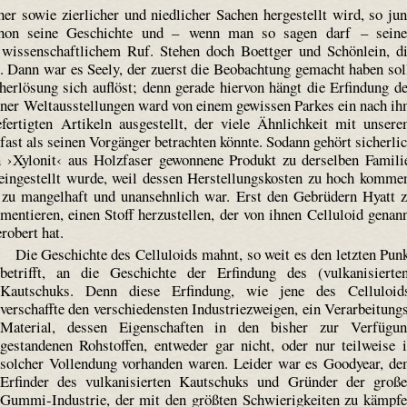
er sowie zierlicher und niedlicher Sachen hergestellt wird, so ju
schon seine Geschichte und – wenn man so sagen darf – sein
ssenschaftlichem Ruf. Stehen doch Boettger und Schönlein, d
. Dann war es Seely, der zuerst die Beobachtung gemacht haben sol
herlösung sich auflöst; denn gerade hiervon hängt die Erfindung d
doner Weltausstellungen ward von einem gewissen Parkes ein nach i
fertigten Artikeln ausgestellt, der viele Ähnlichkeit mit unser
 fast als seinen Vorgänger betrachten könnte. Sodann gehört sicherli
 ›Xylonit‹ aus Holzfaser gewonnene Produkt zu derselben Famili
eingestellt wurde, weil dessen Herstellungskosten zu hoch komme
 zu mangelhaft und unansehnlich war. Erst den Gebrüdern Hyatt 
entieren, einen Stoff herzustellen, der von ihnen Celluloid genan
robert hat.
Die Geschichte des Celluloids mahnt, so weit es den letzten Pun
betrifft, an die Geschichte der Erfindung des (vulkanisierte
Kautschuks. Denn diese Erfindung, wie jene des Celluloid
verschaffte den verschiedensten Industriezweigen, ein Verarbeitung
Material, dessen Eigenschaften in den bisher zur Verfügu
gestandenen Rohstoffen, entweder gar nicht, oder nur teilweise 
solcher Vollendung vorhanden waren. Leider war es Goodyear, d
Erfinder des vulkanisierten Kautschuks und Gründer der groß
Gummi-Industrie, der mit den größten Schwierigkeiten zu kämpf