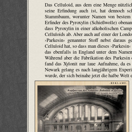
Das Celluloid, aus dem eine Menge nützlich
seine Erfindung auch ist, hat dennoch 
Stammbaum, worunter Namen von bestem wi
Erfinder des Pyroxylin (Schießwolle) obenan
dass Pyroxylin in einer alkoholischen Camp
Celluloids ab. Aber auch auf einer der Lon
›Parkesin‹ genannter Stoff nebst daraus ge
Celluloid hat, so dass man dieses ›Parkesin‹
das ebenfalls in England unter dem Namen
Während aber die Fabrikation des Parkesin 
fand das Xylonit nur laue Aufnahme, da es
Newark gelang es nach langjährigem Experim
wurde, der sich beinahe jetzt die halbe Welt e
- R E K L A M E -