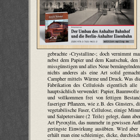
gebrachte ›Crystalline‹; doch vernimmt ma
nebst dem Papier und dem Kautschuk, den E
missgünstigen und alles Neue bemängelnden F
nichts anderes als eine Art solid gemach
Campher mittels Wärme und Druck. Was die d
Fabrikation des Celluloids eigentlich alle
hauptsächlich verwendet: Papier, Baumwolle
und vollkommen frei von fettigen Bestand
faseriger Pflanzen, wie z. B. des Ginsters, 
vegetabilische Faser, Cellulose, einige Min
und Salpetersäure (2 Teile) gelegt, dann a
Art Pyroxylin, das nunmehr in gewissen Auflö
geringste Einwirkung ausübten. Wird aber
erhält man eine schleimige, dicke, durchsic