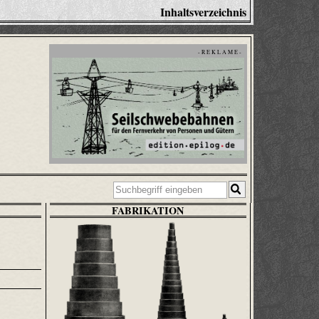
Inhaltsverzeichnis
- R E K L A M E -
FABRIKATION