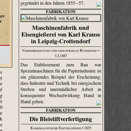
gegründet in den Jahren 1855 – 57.
FABRIKATION
Maschinenfabrik und
Eisengießerei von Karl Krause
in Leipzig-Crottendorf
Verkehrszeitung und industrielle Rundschau
•
3.2.1887
Das Etablissement zum Bau von
Spezialmaschinen für die Papierindustrie ist
es
ein glänzendes Beispiel der Erscheinung,
gt
dass Industrie und Technik bei energischem
er
Streben und unermüdlicher Arbeit in
uf
ng
konsequenter Wechselwirkung Hand in
it
Hand gehen.
50
FABRIKATION
hr
Die Bleistiftverfertigung
ck
se
Kameralistische Enzyklopädie
• 1835
en