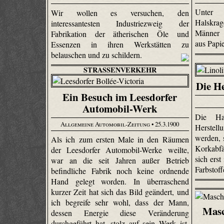
Unter 
Wir wollen es versuchen, den
Halskra
interessantesten Industriezweig der
Männer 
Fabrikation der ätherischen Öle und
aus Papi
Essenzen in ihren Werkstätten zu
belauschen und zu schildern.
STRASSENVERKEHR
Die H
Ein Besuch im Leesdorfer
Automobil-Werk
Die Hau
Allgemeine Automobil-Zeitung
• 25.3.1900
Herstel
werden, 
Als ich zum ersten Male in den Räumen
Korkabfä
der Leesdorfer Automobil-Werke weilte,
sich erst
war an die seit Jahren außer Betrieb
Farbstoff
befindliche Fabrik noch keine ordnende
Hand gelegt worden. In überraschend
kurzer Zeit hat sich das Bild geändert, und
ich begreife sehr wohl, dass der Mann,
Masc
dessen Energie diese Veränderung
durchgeführt hat, stolz auf sein Werk ist.