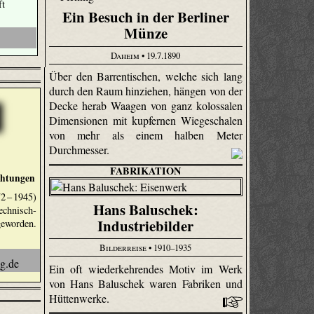
ft
Ein Besuch in der Berliner
Münze
Daheim
• 19.7.1890
Über den Barrentischen, welche sich lang
durch den Raum hinziehen, hängen von der
Decke herab Waagen von ganz kolossalen
Dimensionen mit kupfernen Wiegeschalen
von mehr als einem halben Meter
Durchmesser.
FABRIKATION
chtungen
 – 1945)
Hans Baluschek:
chnisch-
Industriebilder
worden.
Bilderreise
• 1910–1935
Ein oft wiederkehrendes Motiv im Werk
von Hans Baluschek waren Fabriken und
Hüttenwerke.