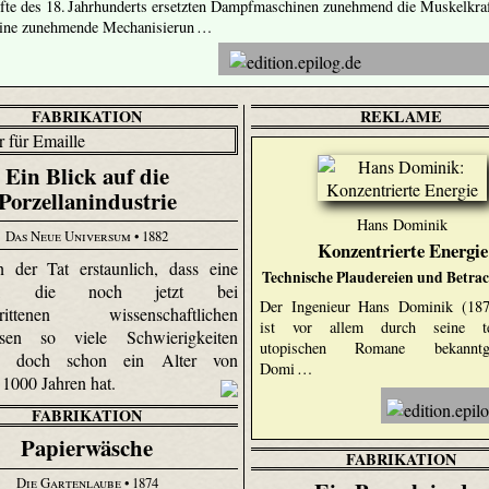
fte des 18. Jahrhunderts ersetzten Dampfmaschinen zunehmend die Muskelkra
eine zunehmende Mechanisierun …
FABRIKATION
REKLAME
Ein Blick auf die
Porzellanindustrie
Hans Dominik
Das Neue Universum
• 1882
Konzentrierte Energie
n der Tat erstaunlich, dass eine
Technische Plaudereien und Betra
rie, die noch jetzt bei
Der Ingenieur Hans Dominik (1872
chrittenen wissenschaftlichen
ist vor allem durch seine te
ssen so viele Schwierigkeiten
utopischen Romane bekanntge
et, doch schon ein Alter von
Domi …
 1000 Jahren hat.
FABRIKATION
Papierwäsche
FABRIKATION
Die Gartenlaube
• 1874