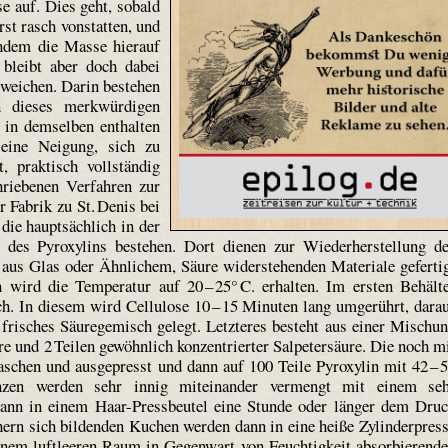
se auf. Dies geht, sobald
rst rasch vonstatten, und
chdem die Masse hierauf
bleibt aber doch dabei
erweichen. Darin bestehen
en dieses merkwürdigen
 in demselben enthalten
seine Neigung, sich zu
, praktisch vollständig
riebenen Verfahren zur
r Fabrik zu St. Denis bei
die hauptsächlich in der
 des Pyroxylins bestehen. Dort dienen zur Wiederherstellung d
l aus Glas oder Ähnlichem, Säure widerstehenden Materiale geferti
wird die Temperatur auf 20 – 25° C. erhalten. Im ersten Behält
ch. In diesem wird Cellulose 10 – 15 Minuten lang umgerührt, dara
 frisches Säuregemisch gelegt. Letzteres besteht aus einer Mischu
e und 2 Teilen gewöhnlich konzentrierter Salpetersäure. Die noch m
schen und ausgepresst und dann auf 100 Teile Pyroxylin mit 42 – 
nzen werden sehr innig miteinander vermengt mit einem se
nn in einem Haar-Pressbeutel eine Stunde oder länger dem Dru
chern sich bildenden Kuchen werden dann in eine heiße Zylinderpres
einem luftleeren Raum in Gegenwart von Feuchtigkeit absorbierend