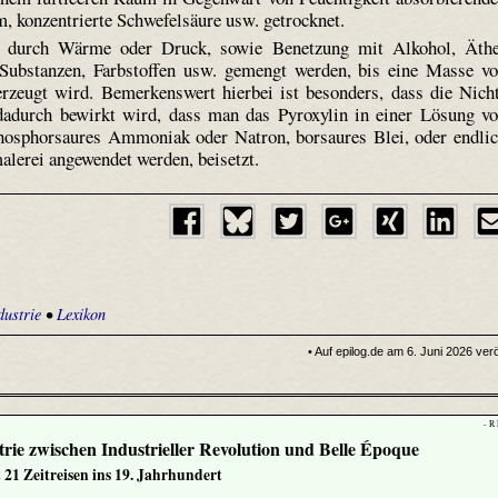
, konzentrierte Schwefelsäure usw. getrocknet.
en durch Wärme oder Druck, sowie Benetzung mit Alkohol, Äth
 Substanzen, Farbstoffen usw. gemengt werden, bis eine Masse v
rzeugt wird. Bemerkenswert hierbei ist besonders, dass die Nich
dadurch bewirkt wird, dass man das Pyroxylin in einer Lösung v
hosphorsaures Ammoniak oder Natron, borsaures Blei, oder endli
malerei angewendet werden, beisetzt.
ustrie
•
Lexikon
• Auf epilog.de am 6. Juni 2026 verö
- R
rie zwischen Industrieller Revolution und Belle Époque
 21 Zeitreisen ins 19. Jahrhundert