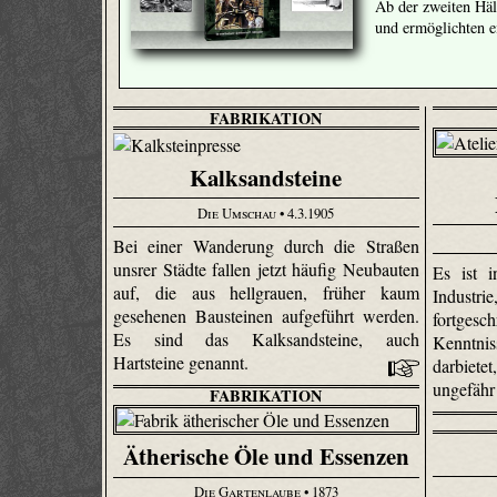
Ab der zweiten Häl
und ermöglichten 
FABRIKATION
Kalksandsteine
Die Umschau
• 4.3.1905
Bei einer Wanderung durch die Straßen
unsrer Städte fallen jetzt häufig Neubauten
Es ist i
auf, die aus hellgrauen, früher kaum
Indust
gesehenen Bausteinen aufgeführt werden.
fortges
Es sind das Kalksandsteine, auch
Kenntni
Hartsteine genannt.
darbiet
ungefähr
FABRIKATION
Ätherische Öle und Essenzen
Die Gartenlaube
• 1873