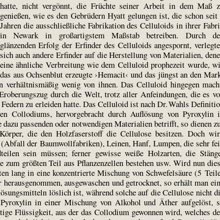
hatte, nicht vergönnt, die Früchte seiner Arbeit in dem Maß 
genießen, wie es den Gebrüdern Hyatt gelungen ist, die schon seit
Jahren die ausschließliche Fabrikation des Celluloids in ihrer Fabr
in Newark in großartigstem Maßstab betreiben. Durch de
glänzenden Erfolg der Erfinder des Celluloids angespornt, verlegt
sich auch andere Erfinder auf die Herstellung von Materialien, den
eine ähnliche Verbreitung wie dem Celluloid prophezeit wurde, w
das aus Ochsenblut erzeugte ›Hemacit‹ und das jüngst an den Mar
n verhältnismäßig wenig von ihnen. Das Celluloid hingegen mach
roberungszug durch die Welt, trotz aller Anfeindungen, die es v
edern zu erleiden hatte. Das Celluloid ist nach Dr. Wahls Definiti
ten Collodiums, hervorgebracht durch Auflösung von Pyroxylin 
azu passenden oder notwendigen Materialien betrifft, so dienen z
 Körper, die den Holzfaserstoff die Cellulose besitzen. Doch wi
 (Abfall der Baumwollfabriken), Leinen, Hanf, Lumpen, die sehr fe
teilen sein müssen; ferner gewisse weiße Holzarten, die Stäng
die zum größten Teil aus Pflanzenzellen bestehen usw. Wird nun die
uten lang in eine konzentrierte Mischung von Schwefelsäure (5 Teil
ber herausgenommen, ausgewaschen und getrocknet, so erhält man ei
sungsmitteln löslich ist, während solche auf die Cellulose nicht d
 Pyroxylin in einer Mischung von Alkohol und Äther aufgelöst, 
htige Flüssigkeit, aus der das Collodium gewonnen wird, welches d