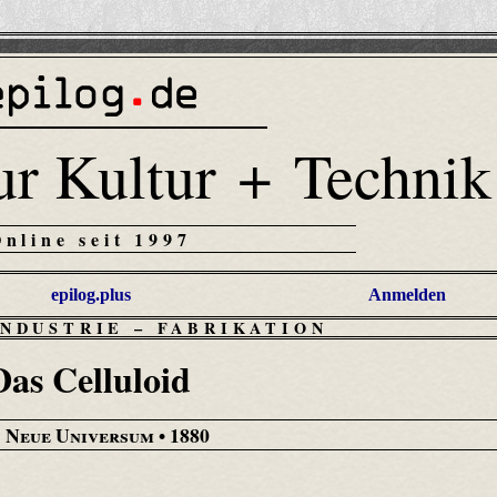
ur Kultur + Technik
Online seit 1997
epilog.plus
Anmelden
INDUSTRIE
–
FABRIKATION
Das Celluloid
 Neue Universum
• 1880