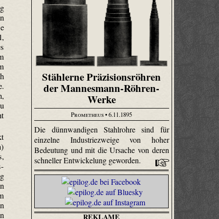
ng
en
ie
l,
es
hm
em
Stählerne Präzisionsröhren
ch
e.
der Mannesmann-Röhren-
n,
Werke
zu
nt
Prometheus
• 6.11.1895
Die dünnwandigen Stahlrohre sind für
kt
einzelne Industriezweige von hoher
n)
Bedeutung und mit die Ursache von deren
s,
schneller Entwickelung geworden.
s-
ng
in
em
en
en
REKLAME