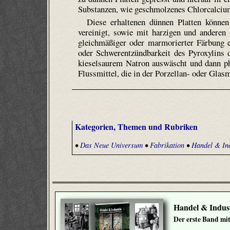
Substanzen, wie geschmolzenes Chlorcalcium
Diese erhaltenen dünnen Platten könn
vereinigt, sowie mit harzigen und anderen
gleichmäßiger oder marmorierter Färbung e
oder Schwerentzündbarkeit des Pyroxylins 
kieselsaurem Natron auswäscht und dann p
Flussmittel, die in der Porzellan- oder Glas
Kategorien, Themen und Rubriken
•
Das Neue Universum
•
Fabrikation
•
Handel & Ind
Handel & Indust
Der erste Band mit