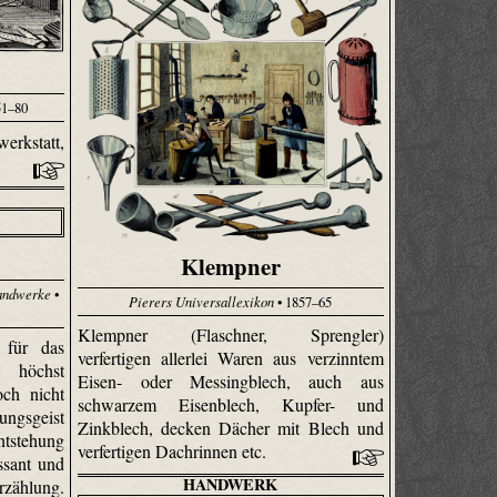
51–80
erkstatt,
Klempner
Handwerke
•
Pierers Universallexikon
• 1857–65
Klempner (Flaschner, Sprengler)
 für das
verfertigen allerlei Waren aus verzinntem
 höchst
Eisen- oder Messingblech, auch aus
och nicht
schwarzem Eisenblech, Kupfer- und
ungsgeist
Zinkblech, decken Dächer mit Blech und
ntstehung
verfertigen Dachrinnen etc.
ssant und
HANDWERK
rzählung.