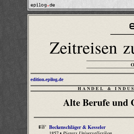
Zeitreisen z
edition.epilog.de
HANDEL & INDU
Alte Berufe und
Beckenschläger & Kesseler
1857 •
Pierers Universallexikon