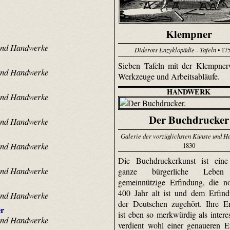
Klempner
 und Handwerke
Diderots Enzyklopädie - Tafeln
• 17
Sieben Tafeln mit der Klempnerw
 und Handwerke
Werkzeuge und Arbeitsabläufe.
HANDWERK
 und Handwerke
Der Buchdrucker
 und Handwerke
Galerie der vorzüglichsten Künste und 
 und Handwerke
1830
Die Buchdruckerkunst ist eine
 und Handwerke
ganze bürgerliche Leben
gemeinnützige Erfindung, die n
400 Jahr alt ist und dem Erfind
 und Handwerke
der Deutschen zugehört. Ihre E
r
ist eben so merkwürdig als intere
 und Handwerke
verdient wohl einer genaueren E