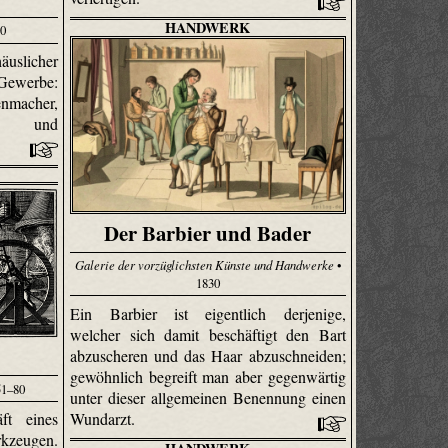
HANDWERK
20
uslicher
werbe:
­macher,
tion und
Der Barbier und Bader
Galerie der vorzüglichsten Künste und Handwerke
•
1830
Ein Barbier ist eigentlich derjenige,
welcher sich damit beschäftigt den Bart
abzu­scheren und das Haar abzuschneiden;
gewöhnlich begreift man aber gegenwärtig
51–80
unter dieser allgemeinen Benennung einen
Wundarzt.
ft eines
kzeugen.