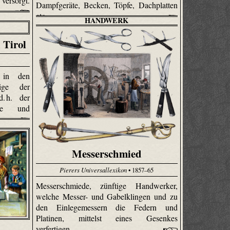
versorgt.
Dampfgeräte, Becken, Töpfe, Dachplatten
etc.
HANDWERK
 Tirol
 in den
ige der
d. h. der
ixe und
n.
Messerschmied
Pierers Universallexikon
• 1857–65
Messerschmiede, zünftige Handwerker,
welche Messer- und Gabelklingen und zu
den Einlegemessern die Federn und
Platinen, mittelst eines Gesenkes
verfertigen.