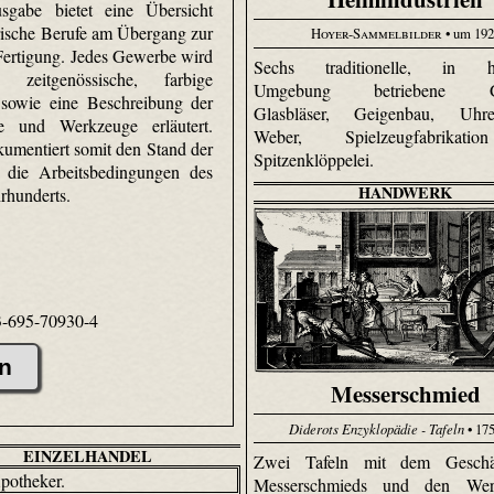
sgabe bietet eine Übersicht
rische Berufe am Übergang zur
Hoyer-Sammelbilder
• um 19
 Fertigung. Jedes Gewerbe wird
Sechs traditionelle, in hä
 zeitgenössische, farbige
Umgebung betriebene Ge
 sowie eine Beschreibung der
Glasbläser, Geigenbau, Uhren
fe und Werkzeuge erläutert.
Weber, Spiel­zeug­fabri­ka
umentiert somit den Stand der
Spitzenklöppelei.
 die Arbeitsbedingungen des
HANDWERK
hrhunderts.
3-695-70930-4
n
Messerschmied
Diderots Enzyklopädie - Tafeln
• 17
EINZELHANDEL
Zwei Tafeln mit dem Geschä
Messerschmieds und den Wer