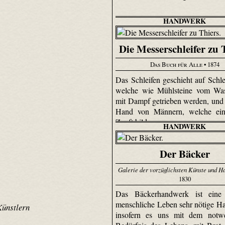
HANDWERK
Die Messerschleifer zu 
Das Buch für Alle
• 1874
Das Schleifen geschieht auf Schlei
welche wie Mühlsteine vom Was
mit Dampf getrieben werden, und 
Hand von Männern, welche ein
Zunft bilden.
HANDWERK
Der Bäcker
Galerie der vorzüglichsten Künste und 
1830
Das Bäckerhandwerk ist eine
menschliche Leben sehr nötige Ha
Künstlern
insofern es uns mit dem notwe