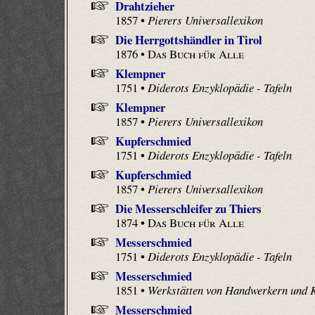
Drahtzieher
1857 •
Pierers Universallexikon
Die Herrgottshändler in Tirol
1876 •
Das Buch für Alle
Klempner
1751 •
Diderots Enzyklopädie - Tafeln
Klempner
1857 •
Pierers Universallexikon
Kupferschmied
1751 •
Diderots Enzyklopädie - Tafeln
Kupferschmied
1857 •
Pierers Universallexikon
Die Messerschleifer zu Thiers
1874 •
Das Buch für Alle
Messerschmied
1751 •
Diderots Enzyklopädie - Tafeln
Messerschmied
1851 •
Werkstätten von Handwerkern und 
Messerschmied