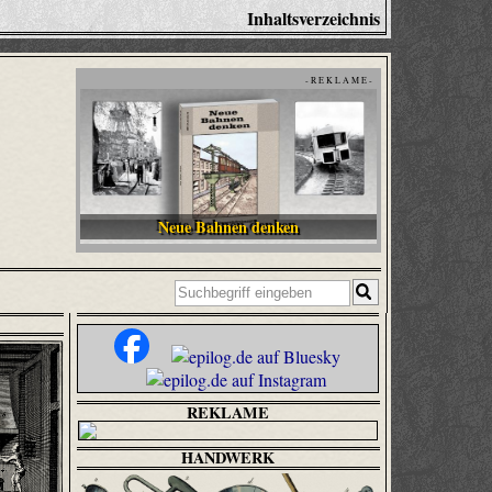
Inhaltsverzeichnis
- R E K L A M E -
Neue Bahnen denken
REKLAME
HANDWERK