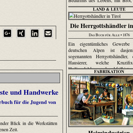
Bedürfnis des Lebens, mit Brot, 
LAND & LEUTE
Die Herrgottshändler in
Das Buch für Alle
• 1876
Ein eigentümliches Gewerbe
deutschen Alpen ist dasjen
sogenannten Herrgottshändler, 
Hausierer, welche Kruzif
Heiligenbilder wandernd feilbiete
FABRIKATION
nste und Handwerke
rbuch für die Jugend von
ender Blick in die Werkstätten
enen Zeit.
Heimindustrien