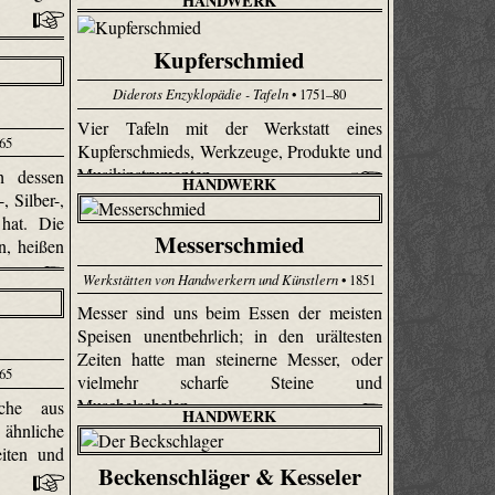
HANDWERK
Kupferschmied
Diderots Enzyklopädie - Tafeln
• 1751–80
Vier Tafeln mit der Werkstatt eines
65
Kupferschmieds, Werkzeuge, Produkte und
Musikinstrumenten.
h dessen
HANDWERK
, Silber-,
 hat. Die
Messerschmied
n, heißen
Werkstätten von Handwerkern und Künstlern
• 1851
Messer sind uns beim Essen der meisten
Speisen unentbehrlich; in den urältesten
Zeiten hatte man steinerne Messer, oder
65
vielmehr scharfe Steine und
Muschelschalen.
lche aus
HANDWERK
nliche
eiten und
Beckenschläger & Kesseler
ndis sunt