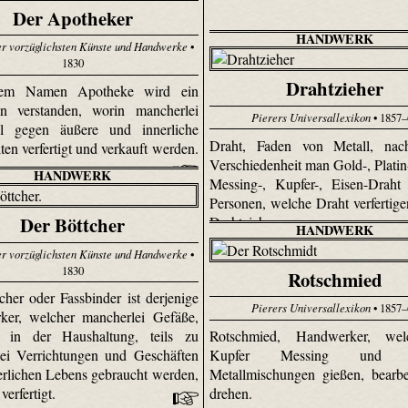
Der Apotheker
HANDWERK
er vorzüglichsten Künste und Handwerke
•
1830
Drahtzieher
dem Namen Apotheke wird ein
en verstanden, worin mancherlei
Pierers Universallexikon
• 1857–
tel gegen äußere und innerliche
Draht, Faden von Metall, nac
en verfertigt und verkauft werden.
Verschiedenheit man Gold-, Platin-
HANDWERK
Messing-, Kupfer-, Eisen-Draht
Personen, welche Draht verfertige
Der Böttcher
Drahtzieher.
HANDWERK
er vorzüglichsten Künste und Handwerke
•
1830
Rotschmied
cher oder Fassbinder ist derjenige
Pierers Universallexikon
• 1857–
ker, welcher mancherlei Gefäße,
Rotschmied, Handwerker, we
ls in der Haushaltung, teils zu
Kupfer Messing und äh
ei Verrichtungen und Geschäften
Metallmischungen gießen, bearb
erlichen Lebens gebraucht werden,
drehen.
verfertigt.
Et inventore et occaecati perfere
pa autem est explicabo iste cum