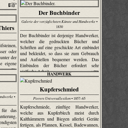
Der Buchbinder
Galerie der vorzüglichsten Künste und Handwerke
•
Thiers
1830
Der Buchbinder ist derjenige Handwerker,
welcher die gedruckten Bücher und
fsteinen,
Schriften auf eine geschickte Art einbindet
ser oder
und bekleidet, so dass sie zum Gebrauch
unter der
und Aufstellen bequemer werden. Das
e eigene
Einbinden der Bücher erfordert sehr
vielfache Arbeit.
HANDWERK
Kupferschmied
Handwerke
•
Pierers Universallexikon
• 1857–65
Kupferschmiede, zünftige Handwerker,
 für das
welche aus Kupferblech meist durch
ntierung,
Kalthämmern und Biegen allerlei Geräte
ndigsten
fertigen, als Pfannen, Kessel, Badewannen,