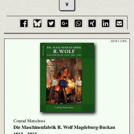
∨
- R E K L A M E -
Conrad Matschoss
Die Maschinenfabrik R. Wolf Magdeburg-Buckau
1862 – 1912