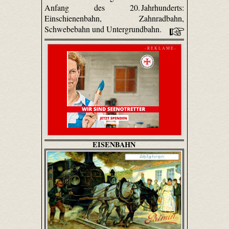
Anfang des 20. Jahrhunderts:
Einschienenbahn, Zahnradbahn,
Schwebebahn und Untergrundbahn.
- R E K L A M E -
EISENBAHN