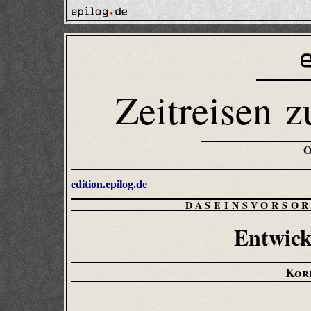
Zeitreisen z
edition.epilog.de
DASEINSVORSO
Entwick
Korf