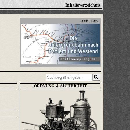
Inhaltsverzeichnis
- R E K L A M E -
ORDNUNG & SICHERHEIT