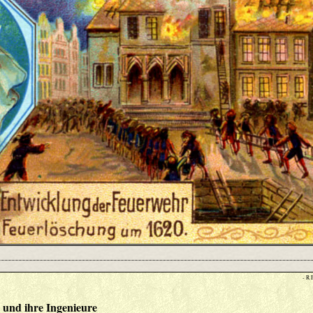
- R 
 und ihre Ingenieure