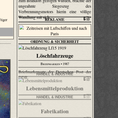
zum Brandort gezogen wurden, brachte der
ungeahnte Siegeszug des
Verbrennungsmotors hierin eine völlige
Wandlung mit sich.
REKLAME
tiger
ORDNUNG & SICHERHEIT
Löschfahrzeuge
Briefmarken
• 1987
Briefmarkensatz der Deutschen Post der
HANDEL & INDUSTRIE
DDR.
Lebensmittelproduktion
HANDEL & INDUSTRIE
Fabrikation