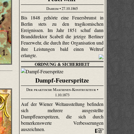
Daheim
• 27.10.1865
Bis 1848 gehörte eine Feuersbrunst in
Berlin stets zu den tragikomischen
Ereignissen. Im Jahr 1851 schuf dann
Branddirektor Scabell die jetzige Berliner
Feuerwehr, die durch ihre Organisation und
ihre Leistungen bald einen Weltruf
erlangte.
ORDNUNG & SICHERHEIT
Dampf-Feuerspritze
Der praktische Maschinen-Konstrukteur
•
1.10.1873
Auf der Wiener Weltausstellung befinden
sich mehrere ausgestellte
Dampffeuerspritzen, die sich durch
bemerkenswerte Verbesserungen
auszeichnen.