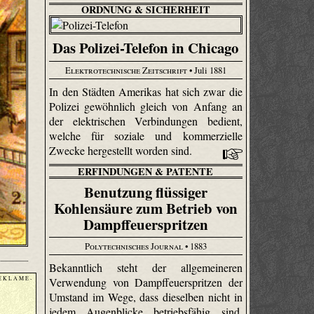
ORDNUNG & SICHERHEIT
Das Polizei-Telefon in Chicago
Elektrotechnische Zeitschrift
• Juli 1881
In den Städten Amerikas hat sich zwar die
Polizei gewöhnlich gleich von Anfang an
der elektrischen Verbindungen bedient,
welche für soziale und kommerzielle
Zwecke hergestellt worden sind.
ERFINDUNGEN & PATENTE
Benutzung flüssiger
Kohlensäure zum Betrieb von
Dampffeuerspritzen
Polytechnisches Journal
• 1883
Bekanntlich steht der allgemeineren
E K L A M E -
Verwendung von Dampffeuerspritzen der
Umstand im Wege, dass dieselben nicht in
jedem Augenblicke betriebsfähig sind.