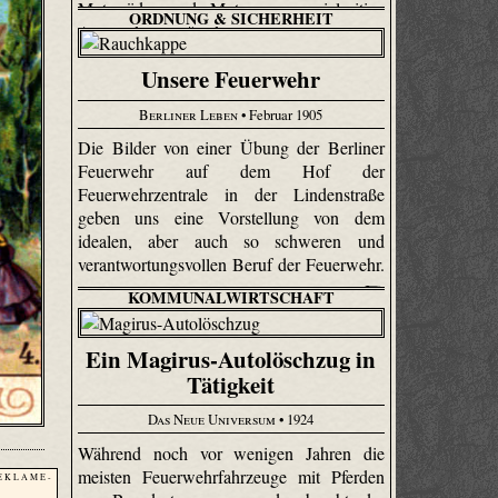
Motorräder und Motorwagen vielseitige
ORDNUNG & SICHERHEIT
Anwendung gefunden.
Unsere Feuerwehr
Berliner Leben
• Februar 1905
Die Bilder von einer Übung der Berliner
Feuerwehr auf dem Hof der
Feuerwehrzentrale in der Lindenstraße
geben uns eine Vorstellung von dem
idealen, aber auch so schweren und
verantwortungsvollen Beruf der Feuerwehr.
KOMMUNALWIRTSCHAFT
Ein Magirus-Autolöschzug in
Tätigkeit
Das Neue Universum
• 1924
Während noch vor wenigen Jahren die
meisten Feuerwehrfahrzeuge mit Pferden
E K L A M E -