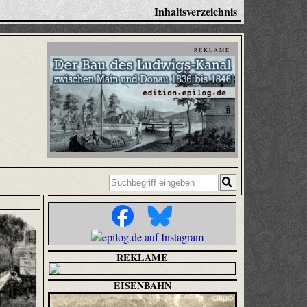
Inhaltsverzeichnis
- R E K L A M E -
REKLAME
EISENBAHN