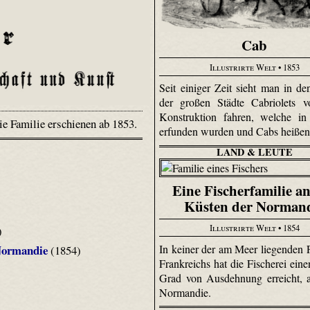
Cab
Illustrirte Welt
• 1853
Seit einiger Zeit sieht man in de
der großen Städte Cabriolets v
Konstruktion fahren, welche in
ie Familie erschienen ab 1853.
erfunden wurden und Cabs heiße
LAND & LEUTE
Eine Fischerfamilie a
Küsten der Norman
Illustrirte Welt
• 1854
)
In keiner der am Meer liegenden 
 Normandie
(1854)
Frankreichs hat die Fischerei eine
Grad von Ausdehnung erreicht, a
Normandie.