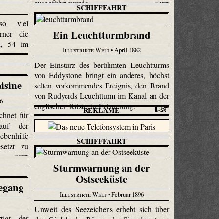
ausgeführt wurde.
SCHIFFFAHRT
so viel
Ein Leuchtturmbrand
rner die
en, 54 im
Illustrirte Welt
• April 1882
Der Einsturz des berühmten Leuchtturms
von Eddystone bringt ein anderes, höchst
isine
selten vorkommendes Ereignis, den Brand
von Rudyerds Leuchtturm im Kanal an der
96
englischen Küste, in Erinnerung.
REKLAME
chnet für
 auf der
ebenhilfe
SCHIFFFAHRT
setzt zu
Sturmwarnung an der
Ostseeküste
egang
Illustrirte Welt
• Februar 1896
Unweit des Seezeichens erhebt sich über
tigt der