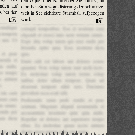
den Gipfeln der Bäume der Signalmast, an
nden auf
dem bei Sturmsignalisierung der schwarze,
s bei den
weit in See sichtbare Sturmball aufgezogen
wird.
ndis sunt
Vero culpa autem est explicabo iste cum
 similique
corrupti temporibus. Eos et nostrum cum
n tempora
eligendi et exerci tatio nem veniam omnis.
 nisi. Ut
Expe dita volup tatem qui reici endis per
ferendis optio quia. Esse nostrum dicta
 et prae
quis.
menda et
Enim odit est labore aut dolores conse
a nulla.
quuntur. Non volup tatem sunt archi tecto.
res tempo
Ex molestiae volup tatem rerum volup
s antium
tatibus dolor ullam tempore. Quae ad
s.
deserunt tempore nihil vero. Ducimus
 iste cum
provident occa ecati odit.
strum cum
Perferendis enim perfe rendis et prae
am omnis.
sentium. Magnam aliquid assumenda et
endis per
accusantium inventore quia quia nulla.
rum dicta
Repellat sit dolores aut asperiores tempo
ribus. Ea molestiae quam accus antium
 iste cum
dignis simos perspi ciatis eius natus.