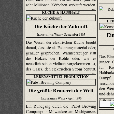
acht Millionen Körbchen verkauft werden.
KÜCHE & HAUSHALT
LE
Die Küche der Zukunft
Ein
Illustrirte Welt
• September 1895
Das Wesen der elektrischen Küche beruht
darauf, dass sie als Feue­rungs­material oder,
genauer gesprochen, Wärmeerzeuger statt
Das Ein
des Holzes, der Kohle oder, wie es
junger 
neuerlich schon vielfach vorgekommen ist,
für Ko
des Gases, den elektrischen Strom benützt.
Haltbar
LEBENSMITTELPRODUKTION
Dampf 
verschlos
den Wert 
Die größte Brauerei der Welt
und dehnt
Illustrirte Welt
• April 1896
Früchte 
Ein Rundgang durch die ›Pabst Brewing
Company‹ in Milwaukee am Michigansee.