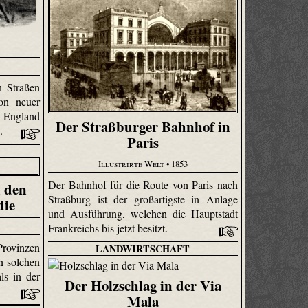
n Straßen
on neuer
 England
Der Straßburger Bahnhof in
n.
Paris
Illustrirte Welt
• 1853
Der Bahnhof für die Route von Paris nach
n den
Straßburg ist der großartigste in Anlage
die
und Ausführung, welchen die Hauptstadt
Frankreichs bis jetzt besitzt.
Provinzen
LANDWIRTSCHAFT
n solchen
ls in der
Der Holzschlag in der Via
Mala