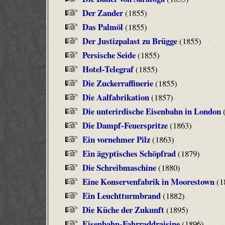
Der Zander
(1855)
Das Palmöl
(1855)
Der Justizpalast zu Brügge
(1855)
Persische Seide
(1855)
Hotel-Telegraf
(1855)
Die Zuckerraffinerie
(1855)
Die Aalfabrikation
(1857)
Die unterirdische Eisenbahn in London
(
Die Dampf-Feuerspritze
(1863)
Ein vornehmer Pilz
(1863)
Ein ägyptisches Schöpfrad
(1879)
Die Schreibmaschine
(1880)
Eine Konservenfabrik in Moorestown
(1
Ein Leuchtturmbrand
(1882)
Die Küche der Zukunft
(1895)
Eisenbahn-Fahrraddraisine
(1896)