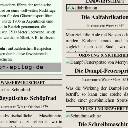
LANDWIRTSCHAFT
rhunderts führte der technische
nbau zu einer weltweiten Nachfrage
Die Aalfabrikatio
nen für den Gütertransport über
 wurde 1906 in Argentinien eine
Illustrirte Welt
• 1857
hn in Betrieb genommen, die
d von 3500 Meter überwand. Auch
Man zieht die Aale mit Netzen ode
n wurden eröffnet, z. B. in Bozen
runden Körben heraus und br
sogleich nach der Stadt, wo
ührt mit zahlreichen Beispielen
einsalzt und mariniert.
en durch diese faszinierende
ORDNUNG & SICHERHE
chichte.
Die Dampf-Feuerspri
Illustrirte Welt
• März 1863
WASSERWIRTSCHAFT
Was die Wirkung der Dampf-Feue
betrifft, so kann eine solche da
ägyptisches Schöpfrad
fache einer gewöhnlichen Spritze
llustrirte Welt
• Oktober 1879
NEUES UND BEWÄHRTE
ndwirtschaftliche Maschinerie,
ast überall da zu sehen ist, wo in
Die Schreibmaschi
Land bebaut wird.