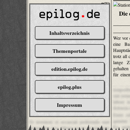
Die 
Inhaltsverzeichnis
Wer vor 
eine Ba
Themenportale
Hauptstä
trotz all
lange Z
edition.epilog.de
gehalten
für eine
Et inven
epilog.plus
temporibu
sint reru
labore i
Impressum
dolorem e
Enim od
quuntur.
Et inventore et occaecati perferendis sunt
Ex mole
temporibus ipsa. Minus est est aut similique