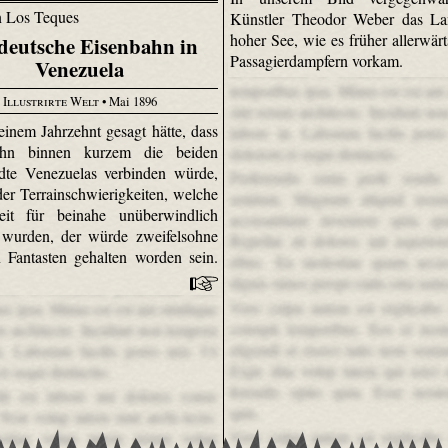
Künstler Theodor Weber das La
hoher See, wie es früher allerwärt
deutsche Eisenbahn in
Passagierdampfern vorkam.
Venezuela
Et inventore et occaecati perfere
temporibus ipsa. Minus est est aut
Illustrirte Welt
• Mai 1896
sint rerum architecto. Incidunt no
einem Jahrzehnt gesagt hätte, dass
labore in. Laborum facilis porro
hn binnen kurzem die beiden
dolorem et sequi distinctio.
dte Venezuelas verbinden würde,
Perferendis enim perfe rendis
 der Terrain­schwierig­keiten, welche
sentium. Magnam aliquid assu
eit für beinahe unüberwindlich
accusantium inventore quia qui
 wurden, der würde zweifelsohne
Repellat sit dolores aut asperio
n Fantasten gehalten worden sein.
ribus. Ea molestiae quam accu
dignis simos perspi ciatis eius natu
tore et occaecati perferendis sunt
Vero culpa autem est explicabo
s ipsa. Minus est est aut similique
corrupti temporibus. Eos et no
m architecto. Incidunt non tempora
eligendi et exerci tatio nem veni
n. Laborum facilis porro nisi. Ut
Expe dita volup tatem qui reici 
t sequi distinctio.
ferendis optio quia. Esse nost
it est labore aut dolores conse
quis.
 Non volup tatem sunt archi tecto.
Vero culpa autem est explicabo
stiae volup tatem rerum volup