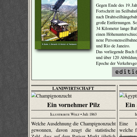
Gegen Ende des 19. Jah
Fortschritt im Seilbah
nach Drahtseilhängebah
große Entfernungen. So
34 Kilometer lange Ba
einen Höhenunterschie
neue Personenseilbahne
und Rio de Janeiro.
Das vorliegende Buch f
und über 120 Abbildung
Epoche der Verkehrsges
LANDWIRTSCHAFT
Ein vornehmer Pilz
Ein 
Illustrirte Welt
• Juli 1863
I
Welche Ausdehnung die Champignonzucht
Eine la
gewonnen, davon zeugt die statistische
welche f
Zahl, dass auf dem Pariser Markt jährlich
Ägypten 