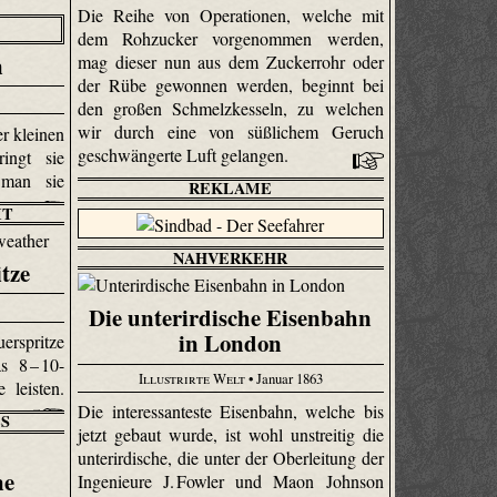
Die Reihe von Operationen, welche mit
dem Rohzucker vorgenommen werden,
n
mag dieser nun aus dem Zuckerrohr oder
der Rübe gewonnen werden, beginnt bei
den großen Schmelzkesseln, zu welchen
wir durch eine von süßlichem Geruch
r kleinen
geschwängerte Luft gelangen.
ingt sie
 man sie
REKLAME
IT
NAHVERKEHR
tze
Die unterirdische Eisenbahn
in London
rspritze
s 8 – 10-
Illustrirte Welt
• Januar 1863
 leisten.
Die interessanteste Eisenbahn, welche bis
S
jetzt gebaut wurde, ist wohl unstreitig die
unterirdische, die unter der Oberleitung der
ne
Ingenieure J. Fowler und Maon Johnson