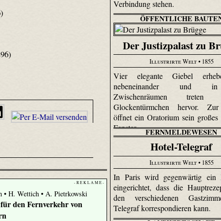
Verbindung stehen.
)
ÖFFENTLICHE BAUTE
Der Justizpalast zu B
96)
Illustrirte Welt
• 1855
Vier elegante Giebel erheb
nebeneinander und 
Zwischenräumen treten zi
Glockentürmchen hervor. Zu
öffnet ein Oratorium sein großes 
Fenster.
FERNMELDEWESEN
Hotel-Telegraf
Illustrirte Welt
• 1855
In Paris wird gegenwärtig ein 
- R E K L A M E -
eingerichtet, dass die Hauptreze
h • H. Wettich • A. Pietrkowski
den verschiedenen Gastzimm
für den Fernverkehr von
Telegraf korrespondieren kann.
rn