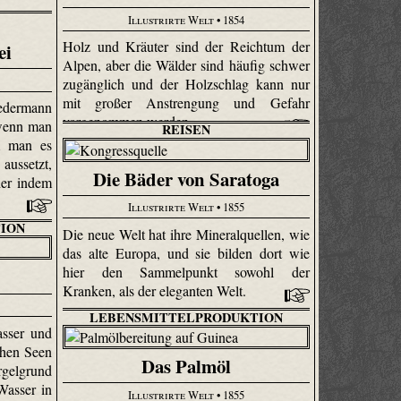
Illustrirte Welt
• 1854
Holz und Kräuter sind der Reichtum der
ei
Alpen, aber die Wälder sind häufig schwer
zugänglich und der Holzschlag kann nur
mit großer Anstrengung und Gefahr
jedermann
vorgenommen werden.
 wenn man
REISEN
m man es
aussetzt,
Die Bäder von Saratoga
der indem
Illustrirte Welt
• 1855
ION
Die neue Welt hat ihre Mineralquellen, wie
das alte Europa, und sie bilden dort wie
hier den Sammelpunkt sowohl der
Kranken, als der eleganten Welt.
LEBENSMITTELPRODUKTION
asser und
chen Seen
Das Palmöl
gelgrund
Wasser in
Illustrirte Welt
• 1855