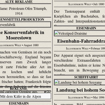
ALTE REKLAME
Illustrirte Welt
• Juli 1880
Der Tastenapparat enthält 
Knöpfchen als Buchstaben, fe
BENSMITTELPRODUKTION
Zahlen- und Inter­punk­tions­tast
Ganzen.
EISENBAHN
e Konservenfabrik in
Moorestown
Eisenbahn-Fahrraddra
Illustrirte Welt
• August 1880
Illustrirte Welt
• Februar 18
machen von Gemüsen ist ein noch
Der Apparat eignet sich ausgezei
Geschäftszweig. England begann
verschiedene Extraausfahrten
nserven zum Zweck langer
Eisenbahnlinie, indem er keine N
keit zarte Früchte aller Art im
braucht, um in Bewegung ge
zu kochen und luftdicht
werden.
sen herzustellen, so dass sie fast
SCHIFFFAHRT
frischer hatten; Frankreich folgte
e diese Industrie auf die feinsten
REKLAME
Landung bei hohem Se
und zartesten Gemüse aus.
Illustrirte Welt
• Mai 1896
EISENBAHN
In unserem Bild vergegenwär