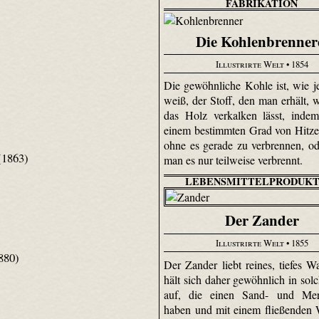
FABRIKATION
Die Kohlenbrenner
Illustrirte Welt
• 1854
Die gewöhnliche Kohle ist, wie 
weiß, der Stoff, den man erhält,
das Holz verkalken lässt, inde
einem bestimmten Grad von Hitze 
ohne es gerade zu verbrennen, o
1863)
man es nur teilweise verbrennt.
LEBENSMITTELPRODUKT
Der Zander
Illustrirte Welt
• 1855
880)
Der Zander liebt reines, tiefes W
hält sich daher gewöhnlich in sol
auf, die einen Sand- und Mer
haben und mit einem fließenden 