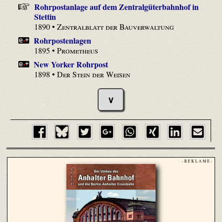
Rohrpostanlage auf dem Zentralgüterbahnhof in
Stettin
1890 •
Zentralblatt der Bauverwaltung
Rohrpostenlagen
1895 •
Prometheus
New Yorker Rohrpost
1898 •
Der Stein der Weisen
∨
- R E K L A M E -