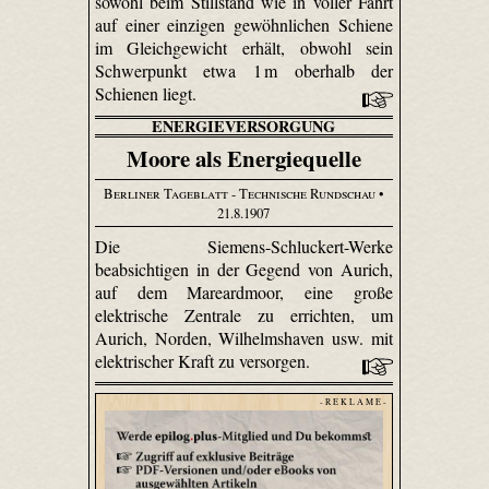
sowohl beim Stillstand wie in voller Fahrt
auf einer einzigen gewöhnlichen Schiene
im Gleichgewicht erhält, obwohl sein
Schwerpunkt etwa 1 m oberhalb der
Schienen liegt.
ENERGIEVERSORGUNG
Moore als Energiequelle
Berliner Tageblatt - Technische Rundschau
•
21.8.1907
Die Siemens-Schluckert-Werke
beabsichtigen in der Gegend von Aurich,
auf dem Mareardmoor, eine große
elektrische Zentrale zu errichten, um
Aurich, Norden, Wilhelmshaven usw. mit
elektrischer Kraft zu versorgen.
- R E K L A M E -