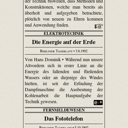
der Technik bisweilen, dass Methoden und
Konstruktionen, welche man bereits als
überholt und aufgegeben betrachtete,
plötzlich von neuem zu Ehren kommen
und Anwendung finden.
ELEKTROTECHNIK
Die Energie auf der Erde
Berliner Tageblatt
• 3.8.1902
Von Hans Dominik • Während nun unsere
Altvordern sich in erster Linie an die
Energie des fallenden und fließenden
Wassers oder an diejenige des Windes
hielten, ist seit der Erfindung der
Dampfmaschine die Ausbeutung der
Kohlenarbeit die Hauptaufgabe der
Technik gewesen.
FERNMELDEWESEN
Das Fototelefon
Berliner Tageblatt
• 5.10.1902