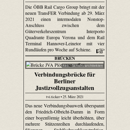
Die ÖBB Rail Cargo Group bringt mit der
neuen TransFER Verbindung ab 29. März
2021 einen intermodalen Nonstop-
Anschluss zwischen dem
Güterverkehrszentrum Interporto
Quadrante Europa Verona und dem Rail
Terminal Hannover-Leinetor mit vier
Rundläufen pro Woche auf Schiene.
BRÜCKEN
Abb.: Schulitzarchitekten
Verbindungsbrücke für
Berliner
Justizvollzugsanstalten
tvi.ticker • 25. März 2021
Das neue Verbindungsbauwerk überspannt
den Friedrich-Olbricht-Damm in Form
einer bogenförmig leicht überhöhten, über
mehrere Stützenreihen durchlaufenden,
filigranen Stahlfachwerkkonstruktion.