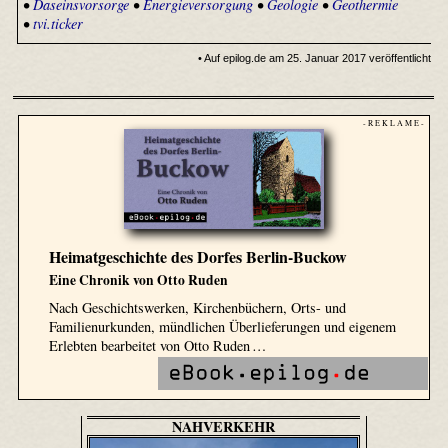
•
Daseinsvorsorge
•
Energieversorgung
•
Geologie
•
Geothermie
•
tvi.ticker
• Auf epilog.de am 25. Januar 2017 veröffentlicht
- R E K L A M E -
Heimatgeschichte des Dorfes Berlin-Buckow
Eine Chronik von Otto Ruden
Nach Geschichtswerken, Kirchenbüchern, Orts- und
Familienurkunden, mündlichen Überlieferungen und eigenem
Erlebten bearbeitet von Otto Ruden …
NAHVERKEHR