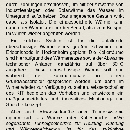
durch Bohrungen erschlossen, um mit der Abwärme von
Industrieanlagen oder Solarwärme das Wasser im
Untergrund aufzuheizen. Das umgebende Gestein wirkt
dabei als Isolator. Die eingespeicherte Wärme kann
dann über Wärmetauscher bei Bedarf, also zum Beispiel
im Winter, wieder abgerufen werden.
Ein solches System ist für die anfallende
überschüssige Wärme eines großen Schwimm- und
Erlebnisbads in Hockenheim geplant. Die Kellerräume
sind hier aufgrund des Wärmenetzes sowie der Abwärme
technischer Anlagen ganzjährig auf über 30° C
aufgeheizt. Diese überschüssige Wärme soll nun
während der Sommermonate in einem
Grundwasserleiter gespeichert werden, um dann im
Winter wieder zur Verfügung zu stehen. Wissenschaftler
des KIT begleiten das Vorhaben und entwickeln ein
maßgeschneidertes und innovatives Monitoring- und
Speicherkonzept.
Aber auch Abwasserkanäle oder Tunnelsysteme
eignen sich als Wärme- oder Kältespeicher.
Die
sogenannte Tunnelgeothermie zur Heizung, Kühlung
und Wärmespeicherung ist für das zukünftige