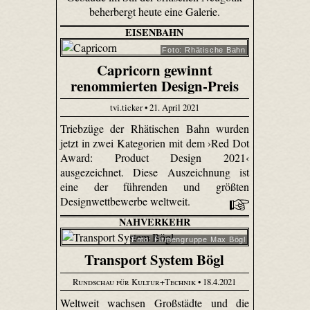
beherbergt heute eine Galerie.
EISENBAHN
Foto: Rhätische Bahn
Capricorn gewinnt
renommierten Design-Preis
tvi.ticker • 21. April 2021
Triebzüge der Rhätischen Bahn wurden
jetzt in zwei Kategorien mit dem ›Red Dot
Award: Product Design 2021‹
ausgezeichnet. Diese Auszeichnung ist
eine der führenden und größten
Designwettbewerbe weltweit.
NAHVERKEHR
Foto: Firmengruppe Max Bögl
Transport System Bögl
Rundschau für Kultur+Technik
• 18.4.2021
Weltweit wachsen Großstädte und die