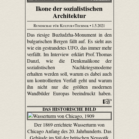
Ikone der sozialistischen
Architektur
Rundschau für Kultur+Technik
• 1.5.2021
Das riesige Buzludzha-Monument in den
bulgarischen Bergen fällt auf. Es sieht aus
wie ein gestrandetes UFO, das immer mehr
verfällt. Im Interview erklärt Prof. Thomas
Danzl, wie die Denkmalikone der
sozialistischen Nachkriegsmoderne
erhalten werden soll, warum es dabei auch
um kontrollierten Verfall geht und warum
ihn nicht nur die größten modernen
Wandbilder Europas beeindruckt haben.
DAS HISTORISCHE BILD
Der 1869 errichtete Wasserturm von
Chicago Anfang des 20. Jahrhunderts. Das
Gebäude im Stil der britischen Neugotik