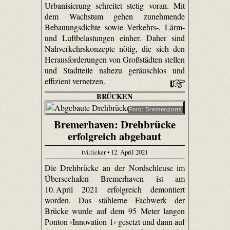
Urbanisierung schreitet stetig voran. Mit
dem Wachstum gehen zunehmende
Bebauungsdichte sowie Verkehrs-, Lärm-
und Luftbelastungen einher. Daher sind
Nahverkehrskonzepte nötig, die sich den
Herausforderungen von Großstädten stellen
und Stadtteile nahezu geräuschlos und
effizient vernetzen.
BRÜCKEN
Foto: Bremenports
Bremerhaven: Drehbrücke
erfolgreich abgebaut
tvi.ticker • 12. April 2021
Die Drehbrücke an der Nordschleuse im
Überseehafen Bremerhaven ist am
10. April 2021 erfolgreich demontiert
worden. Das stählerne Fachwerk der
Brücke wurde auf dem 95 Meter langen
Ponton ›Innovation 1‹ gesetzt und dann auf