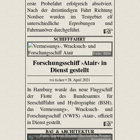
erste Probefahrt erfolgreich absolviert.
Nach der dreistündigen Fahrt Richtung
Nordsee wurden im Testgebiet elf
unterschiedliche Erprobungen und
Fahrmanöver durchgeführt.
SCHIFFFAHRT
Foto: BSH
Forschungsschiff ›Atair‹ in
Dienst gestellt
tvi.ticker • 28. April 2021
In Hamburg wurde das neue Flaggschiff
der Flotte des Bundesamtes für
Seeschifffahrt und Hydrographie (BSH),
das Vermessungs-, Wracksuch- und
Forschungsschiff (VWFS) ›Atair‹, offiziell
in Dienst gestellt.
BAU & ARCHITEKTUR
Foto: Darmon Richter/Buzludzha Project
Foundation