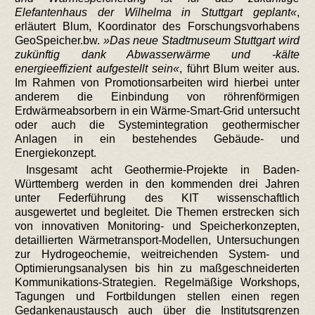
Elefantenhaus der Wilhelma in Stuttgart geplant
,
erläutert Blum, Koordinator des Forschungsvorhabens
GeoSpeicher.bw.
Das neue Stadtmuseum Stuttgart wird
zukünftig dank Abwasserwärme und -kälte
energieeffizient aufgestellt sein
, führt Blum weiter aus.
Im Rahmen von Promotionsarbeiten wird hierbei unter
anderem die Einbindung von röhrenförmigen
Erdwärmeabsorbern in ein Wärme-Smart-Grid untersucht
oder auch die Systemintegration geothermischer
Anlagen in ein bestehendes Gebäude- und
Energiekonzept.
Insgesamt acht Geothermie-Projekte in Baden-
Württemberg werden in den kommenden drei Jahren
unter Federführung des KIT wissenschaftlich
ausgewertet und begleitet. Die Themen erstrecken sich
von innovativen Monitoring- und Speicherkonzepten,
detaillierten Wärmetransport-Modellen, Untersuchungen
zur Hydrogeochemie, weitreichenden System- und
Optimierungsanalysen bis hin zu maßgeschneiderten
Kommunikations-Strategien. Regelmäßige Workshops,
Tagungen und Fortbildungen stellen einen regen
Gedankenaustausch auch über die Institutsgrenzen