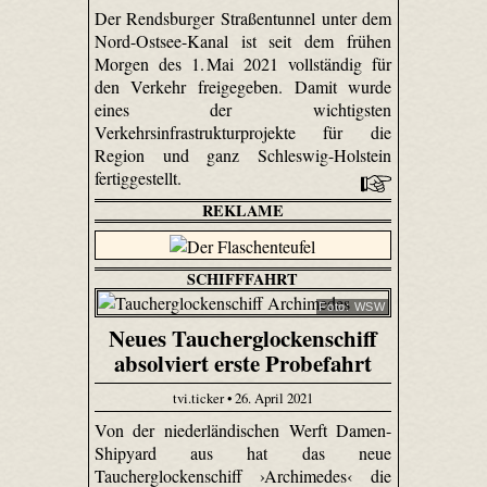
Der Rendsburger Straßentunnel unter dem
Nord-Ostsee-Kanal ist seit dem frühen
Morgen des 1. Mai 2021 vollständig für
den Verkehr freigegeben. Damit wurde
eines der wichtigsten
Verkehrsinfrastrukturprojekte für die
Region und ganz Schleswig-Holstein
fertiggestellt.
REKLAME
SCHIFFFAHRT
Foto: WSW
Neues Taucherglockenschiff
absolviert erste Probefahrt
tvi.ticker • 26. April 2021
Von der niederländischen Werft Damen-
Shipyard aus hat das neue
Taucherglockenschiff ›Archimedes‹ die