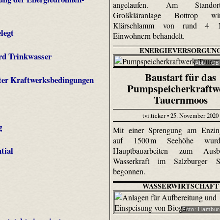
angelaufen. Am Stando
Großkläranlage Bottrop w
Klärschlamm von rund 4 Mi
legt
Einwohnern behandelt.
ENERGIEVERSORGUN
ird Trinkwasser
Abb.: Ö
Baustart für das
unter Kraftwerksbedingungen
Pumpspeicherkraftw
Tauernmoos
tvi.ticker • 25. November 2020
g
Mit einer Sprengung am Enzin
auf 1500 m Seehöhe wur
tial
Hauptbauarbeiten zum Aus
Wasserkraft im Salzburger St
begonnen.
WASSERWIRTSCHAFT
Foto: Hambu