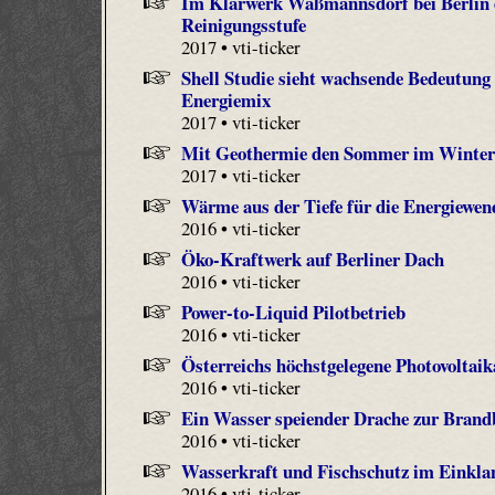
Im Klärwerk Waßmannsdorf bei Berlin en
Reinigungsstufe
2017 • vti-ticker
Shell Studie sieht wachsende Bedeutung
Energiemix
2017 • vti-ticker
Mit Geothermie den Sommer im Winter
2017 • vti-ticker
Wärme aus der Tiefe für die Energiewen
2016 • vti-ticker
Öko-Kraftwerk auf Berliner Dach
2016 • vti-ticker
Power-to-Liquid Pilotbetrieb
2016 • vti-ticker
Österreichs höchstgelegene Photovoltaik
2016 • vti-ticker
Ein Wasser speiender Drache zur Bran
2016 • vti-ticker
Wasserkraft und Fischschutz im Einkla
2016 • vti-ticker