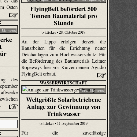
et es das
im Osten
FlyingBelt befördert 500
Tonnen Baumaterial pro
Stunde
G
: Siemens
tvi.ticker • 28. Oktober 2019
werke
An der Lippe erfolgen derzeit die
t
Bauarbeiten für die Errichtung neuer
für
Deichanlagen zum Hochwasserschutz. Für
die Beförderung des Baumaterials Leitner
Ropeways hier vor Kurzem einen Agudio
FlyingBelt erbaut.
hung des
WASSERWIRTSCHAFT
eptember
Foto: Siemens
raftwerke
Weltgrößte Solarbetriebene
wischen
t.
Anlage zur Gewinnung von
Trinkwasser
tvi.ticker • 11. September 2019
Für die zuverlässige
G