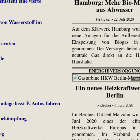
tsteht eine vierte
Hamburg: Mehr Bio-M
aus Abwasser
tvi.ticker • 22. Juli 2020
 von Wasserstoff im
Auf dem Klärwerk Hamburg wur
neue Anlagen für die Aufberei
Einspeisung von Biogas in 
 ernten
genommen. Der Versorger liefert
neutrale Gas direkt an die H
de
Haushalte.
ENERGIEVERSORGUN
Foto
Ein neues Heizkraftwer
Berlin
anlage lässt E-Autos fahren
tvi.ticker • 3. Juni 2020
Im Berliner Ortsteil Marzahn wu
dbekämpfung
Juni 2020 eines der effizi
Heizkraftwerke Europas in 
ng
genommen. Im Verbund m