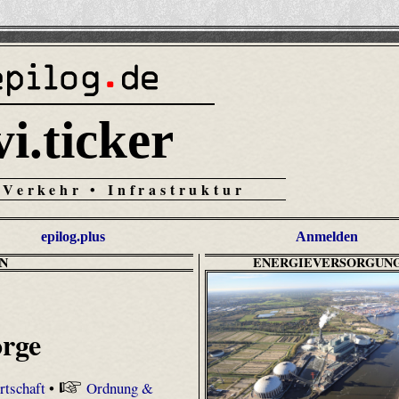
vi.ticker
 Verkehr • Infrastruktur
epilog.plus
Anmelden
N
ENERGIEVERSORGUN
orge
tschaft
•
Ordnung &