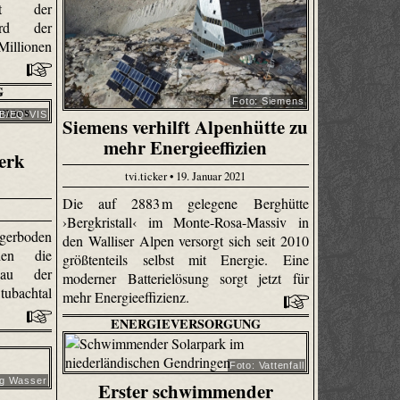
rt der
ird der
llionen
G
Foto: Siemens
BB/EQ-VIS
Siemens verhilft Alpenhütte zu
mehr Energieeffizien
erk
tvi.ticker • 19. Januar 2021
Die auf 2883 m gelegene Berghütte
›Bergkristall‹ im Monte-Rosa-Massiv in
gerboden
den Walliser Alpen versorgt sich seit 2010
den die
größtenteils selbst mit Energie. Eine
bau der
moderner Batterielösung sorgt jetzt für
ubachtal
mehr Energieeffizienz.
ENERGIEVERSORGUNG
Foto: Vattenfall
rg Wasser
Erster schwimmender