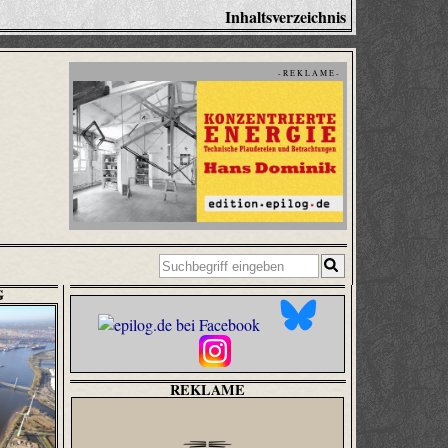
Inhaltsverzeichnis
- R E K L A M E -
G
REKLAME