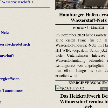
Wasserwirtschaft
•
Foto: HHM/Michae
Hamburger Hafen erwe
Wasserstoff-Netz
tvi.ticker • 31. März 2021
-Netz
Im Dezember 2020 hatte Gasnetz
seine ersten Pläne für ein H
erabschiedet sich
Wasserstoff-Industrie-Netz im Ha
HH-WIN, vorgestellt. Schon jetzt
viele Unternehmen Interess
arschaft
Wasserstoffnutzung bekundet, 
Leitungsnetz von ursprünglich 
nun 60 km Länge bis zum Ja
erweitert wird.
rgieeffizien
ENERGIEVERSORGUN
Foto:
rk Tauernmoos
Das Heizkraftwerk Ber
Wilmersdorf verabsch
t
sich