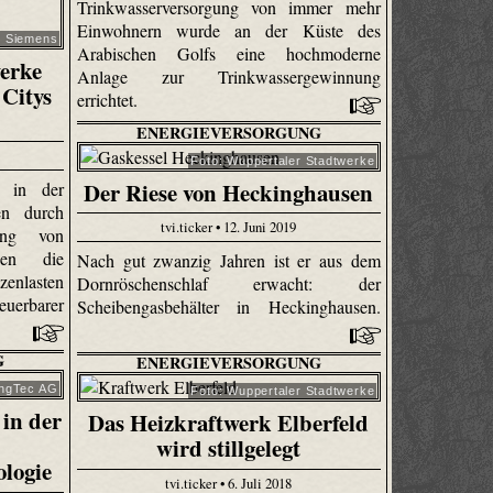
Trinkwasserversorgung von immer mehr
Einwohnern wurde an der Küste des
: Siemens
Arabischen Golfs eine hochmoderne
erke
Anlage zur Trinkwassergewinnung
 Citys
errichtet.
ENERGIEVERSORGUNG
Foto: Wuppertaler Stadtwerke
Der Riese von Heckinghausen
e in der
n durch
tvi.ticker • 12. Juni 2019
sung von
den die
Nach gut zwanzig Jahren ist er aus dem
nlasten
Dornröschenschlaf erwacht: der
euerbarer
Scheibengasbehälter in Heckinghausen.
G
ENERGIEVERSORGUNG
ingTec AG
Foto: Wuppertaler Stadtwerke
in der
Das Heizkraftwerk Elberfeld
wird stillgelegt
logie
tvi.ticker • 6. Juli 2018