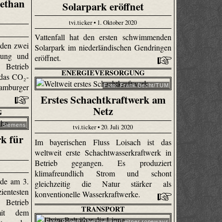
ethan
Solarpark eröffnet
tvi.ticker • 1. Oktober 2020
Vattenfall hat den ersten schwimmenden
den zwei
Solarpark im niederländischen Gendringen
tung und
eröffnet.
Betrieb
ENERGIEVERSORGUNG
 das CO₂-
amburger
Foto: Frank Becht/TUM
Erstes Schachtkraftwerk am
Netz
G
: Siemens
tvi.ticker • 20. Juli 2020
k für
Im bayerischen Fluss Loisach ist das
weltweit erste Schachtwasserkraftwerk in
Betrieb gegangen. Es produziert
klimafreundlich Strom und schont
rde am 3.
gleichzeitig die Natur stärker als
entesten
konventionelle Wasserkraftwerke.
Betrieb
TRANSPORT
it dem
Foto: Rupert Oberhaeuser/Leitner ropeways