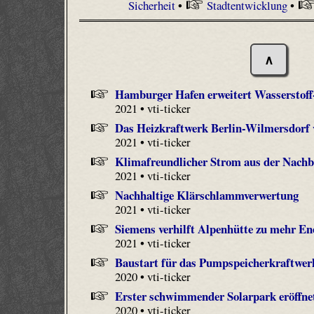
Sicherheit
•
Stadtentwicklung
•
∧
Hamburger Hafen erweitert Wasserstoff
2021 • vti-ticker
Das Heizkraftwerk Berlin-Wilmersdorf v
2021 • vti-ticker
Klimafreundlicher Strom aus der Nachb
2021 • vti-ticker
Nachhaltige Klärschlammverwertung
2021 • vti-ticker
Siemens verhilft Alpenhütte zu mehr Ene
2021 • vti-ticker
Baustart für das Pumpspeicherkraftwe
2020 • vti-ticker
Erster schwimmender Solarpark eröffne
2020 • vti-ticker