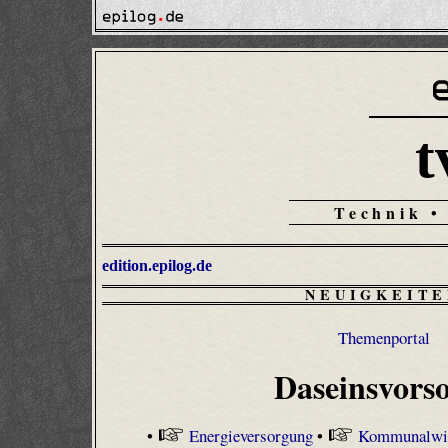
t
Technik •
edition.epilog.de
NEUIGKEITE
Themenportal
Daseinsvors
•
Energieversorgung
•
Kommunalwir