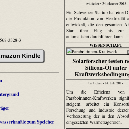
tvi.ticker • 24. oktober 2018
Ein Schweizer Startup hat eine D
die Produktion von Elektrizität
entwickelt, die den gesamten A
Start über Flug bis zur 
automatisiert durchführen kann.
568-3328-3
WISSENSCHAFT
mazon Kindle
Solarforscher testen n
Silicon-Öl unter
Kraftwerksbedingun
n
tvi.ticker • 14. Juli 2017
Um die Effizienz von s
ntergrund
Parabolrinnen-Kraftwerken signi
steigern, arbeitet ein Konsor
räger
Forschung und Industrie derzei
Verbesserung der in den Absorb
bwasserkanäle zum Speicher
eingesetzten Wärmeträgerölen.