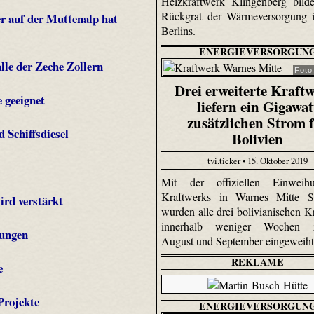
Heizkraftwerk Klingenberg bild
Rückgrat der Wärmeversorgung 
 auf der Muttenalp hat
Berlins.
ENERGIEVERSORGUN
lle der Zeche Zollern
Foto
Drei erweiterte Kraft
 geeignet
liefern ein Gigawat
zusätzlichen Strom 
 Schiffsdiesel
Bolivien
tvi.ticker • 15. Oktober 2019
Mit der offiziellen Einwei
Kraftwerks in Warnes Mitte S
ird verstärkt
wurden alle drei bolivianischen K
innerhalb weniger Wochen z
kungen
August und September eingeweih
REKLAME
e
Projekte
ENERGIEVERSORGUN