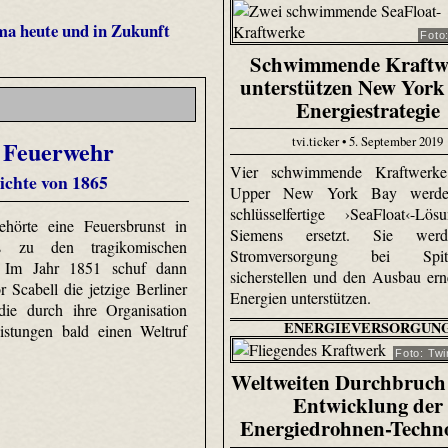
ma heute und in Zukunft
Foto
Schwimmende Kraftw
unterstützen New York
Energiestrategie
tvi.ticker • 5. September 2019
r Feuerwehr
Vier schwimmende Kraftwerk
ichte von 1865
Upper New York Bay werde
schlüsselfertige ›SeaFloat‹-Lö
hörte eine Feuersbrunst in
Siemens ersetzt. Sie wer
ts zu den tragikomischen
Stromversorgung bei Spitze
n. Im Jahr 1851 schuf dann
sicherstellen und den Ausbau ern
r Scabell die jetzige Berliner
Energien unterstützen.
die durch ihre Organisation
ENERGIEVERSORGUN
istungen bald einen Weltruf
Foto: Tw
Weltweiten Durchbruch 
Entwicklung der
Energiedrohnen-Techno