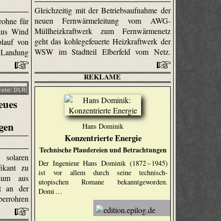
Gleichzeitig mit der Betriebsaufnahme der
neuen Fernwärmeleitung vom AWG-
rohne für
Müllheizkraftwerk zum Fernwärmenetz
 aus Wind
geht das kohlegefeuerte Heizkraftwerk der
blauf von
WSW im Stadtteil Elberfeld vom Netz.
Landung
REKLAME
Foto: DLR
eues
gen
Hans Dominik
Konzentrierte Energie
Technische Plaudereien und Betrachtungen
olaren
Der Ingenieur Hans Dominik (1872 – 1945)
fikant zu
ist vor allem durch seine technisch-
tium aus
utopischen Romane bekanntgeworden.
t an der
Domi …
errohren