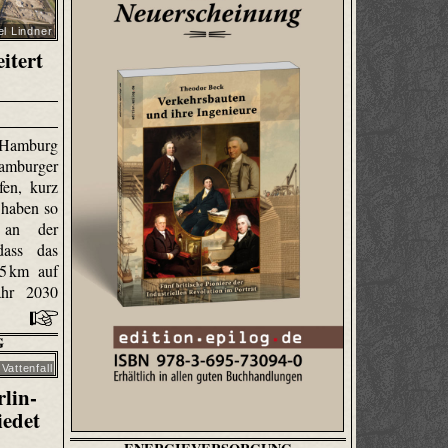
l Lindner
itert
 Hamburg
amburger
fen, kurz
 haben so
e an der
dass das
45 km auf
hr 2030
G
 Vattenfall
lin-
iedet