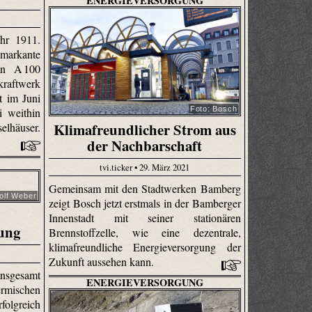
ENERGIEVERSORGUNG
hr 1911.
 markante
hn A 100
kraftwerk
t im Juni
Foto: Bosch
 weithin
Klimafreundlicher Strom aus
elhäuser.
der Nachbarschaft
tvi.ticker • 29. März 2021
Gemeinsam mit den Stadtwerken Bamberg
olf Weber
zeigt Bosch jetzt erstmals in der Bamberger
Innenstadt mit seiner stationären
ung
Brennstoffzelle, wie eine dezentrale,
klimafreundliche Energieversorgung der
Zukunft aussehen kann.
nsgesamt
ENERGIEVERSORGUNG
ermischen
folgreich