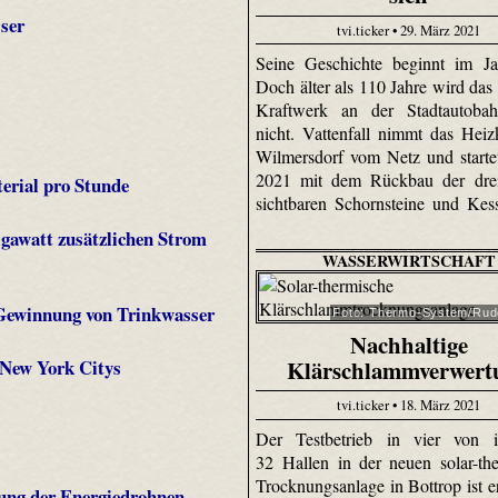
ser
tvi.ticker • 29. März 2021
Seine Geschichte beginnt im Ja
Doch älter als 110 Jahre wird das
Kraftwerk an der Stadtautoba
nicht. Vattenfall nimmt das Heiz
Wilmersdorf vom Netz und starte
2021 mit dem Rückbau der drei
erial pro Stunde
sichtbaren Schornsteine und Kess
Gigawatt zusätzlichen Strom
WASSERWIRTSCHAFT
 Gewinnung von Trinkwasser
Foto: Thermo-System/Rud
Nachhaltige
Klärschlammverwert
New York Citys
tvi.ticker • 18. März 2021
Der Testbetrieb in vier von i
32 Hallen in der neuen solar-th
Trocknungsanlage in Bottrop ist er
ung der Energiedrohnen-