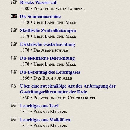
Brocks Wasserrad
1880 •
Polytechnisches Journal
Die Sonnenmaschine
1878 •
Über Land und Meer
Städtische Zentralheizungen
1878 •
Über Land und Meer
Elektrische Gasbeleuchtung
1878 •
Die Abendschule
Die elektrische Beleuchtung
1878 •
Über Land und Meer
Die Bereitung des Leuchtgases
1866 •
Das Buch für Alle
Über eine zweckmäßige Art der Anbringung der
Gasleitungsröhren unter der Erde
1850 •
Polytechnisches Centralblatt
Leuchtgas aus Torf
1841 •
Pfennig Magazin
Leuchtgas aus Maikäfern
1841 •
Pfennig Magazin