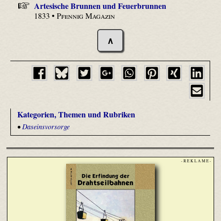
Artesische Brunnen und Feuerbrunnen
1833 •
Pfennig Magazin
∧
Kategorien, Themen und Rubriken
•
Daseinsvorsorge
- R E K L A M E -