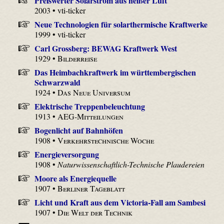
Preiswerter Solarstrom aus heißer Luft
2003 • vti-ticker
Neue Technologien für solarthermische Kraftwerke
1999 • vti-ticker
Carl Grossberg: BEWAG Kraftwerk West
1929 •
Bilderreise
Das Heimbachkraftwerk im württembergischen
Schwarzwald
1924 •
Das Neue Universum
Elektrische Treppenbeleuchtung
1913 •
AEG-Mitteilungen
Bogenlicht auf Bahnhöfen
1908 •
Verkehrstechnische Woche
Energieversorgung
1908 •
Naturwissenschaftlich-Technische Plaudereien
Moore als Energiequelle
1907 •
Berliner Tageblatt
Licht und Kraft aus dem Victoria-Fall am Sambesi
1907 •
Die Welt der Technik