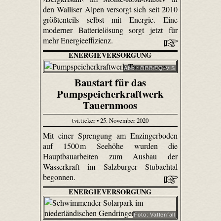
den Walliser Alpen versorgt sich seit 2010
größtenteils selbst mit Energie. Eine
moderner Batterielösung sorgt jetzt für
mehr Energieeffizienz.
ENERGIEVERSORGUNG
Abb.: ÖBB/EQ-VIS
Baustart für das
Pumpspeicherkraftwerk
Tauernmoos
tvi.ticker • 25. November 2020
Mit einer Sprengung am Enzingerboden
auf 1500 m Seehöhe wurden die
Hauptbauarbeiten zum Ausbau der
Wasserkraft im Salzburger Stubachtal
begonnen.
ENERGIEVERSORGUNG
Foto: Vattenfall