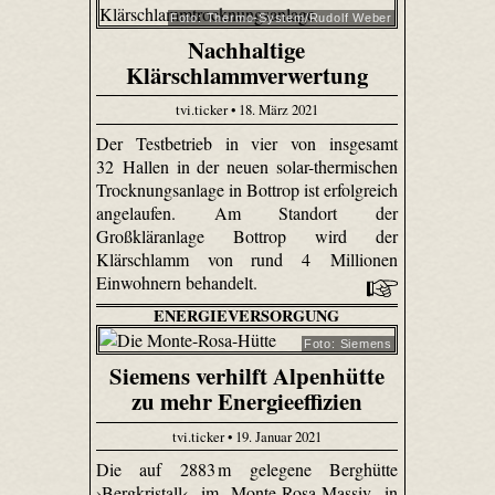
Foto: Thermo-System/Rudolf Weber
Nachhaltige
Klärschlammverwertung
tvi.ticker • 18. März 2021
Der Testbetrieb in vier von insgesamt
32 Hallen in der neuen solar-thermischen
Trocknungsanlage in Bottrop ist erfolgreich
angelaufen. Am Standort der
Großkläranlage Bottrop wird der
Klärschlamm von rund 4 Millionen
Einwohnern behandelt.
ENERGIEVERSORGUNG
Foto: Siemens
Siemens verhilft Alpenhütte
zu mehr Energieeffizien
tvi.ticker • 19. Januar 2021
Die auf 2883 m gelegene Berghütte
›Bergkristall‹ im Monte-Rosa-Massiv in