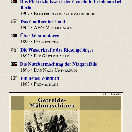
Das Elektrizitätswerk der Gemeinde Friedenau bei
Berlin
1907 •
Elektrotechnische Zeitschrift
Das Continental-Hotel
1905 •
AEG-Mitteilungen
Über Windmotoren
1899 •
Prometheus
Die Wasserkräfte des Riesengebirges
1897 •
Die Gartenlaube
Die Nutzbarmachung der Niagarafälle
1896 •
Das Neue Universum
Ein neues Windrad
1893 •
Prometheus
- R E K L A M E -