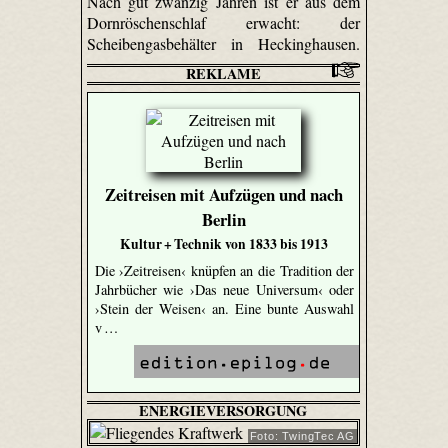
Nach gut zwanzig Jahren ist er aus dem
Dornröschenschlaf erwacht: der
Scheibengasbehälter in Heckinghausen.
REKLAME
Zeitreisen mit Aufzügen und nach
Berlin
Kultur + Technik von 1833 bis 1913
Die ›Zeitreisen‹ knüpfen an die Tradition der
Jahrbücher wie ›Das neue Universum‹ oder
›Stein der Weisen‹ an. Eine bunte Auswahl
v …
ENERGIEVERSORGUNG
Foto: TwingTec AG