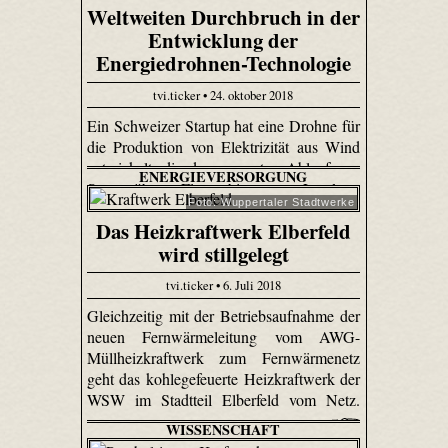
Weltweiten Durchbruch in der
Entwicklung der
Energiedrohnen-Technologie
tvi.ticker • 24. oktober 2018
Ein Schweizer Startup hat eine Drohne für
die Produktion von Elektrizität aus Wind
entwickelt, die den gesamten Ablauf von
ENERGIEVERSORGUNG
Start über Flug bis zur Landung
Foto: Wuppertaler Stadtwerke
automatisiert durchführen kann.
Das Heizkraftwerk Elberfeld
wird stillgelegt
tvi.ticker • 6. Juli 2018
Gleichzeitig mit der Betriebsaufnahme der
neuen Fernwärmeleitung vom AWG-
Müllheizkraftwerk zum Fernwärmenetz
geht das kohlegefeuerte Heizkraftwerk der
WSW im Stadtteil Elberfeld vom Netz.
WISSENSCHAFT