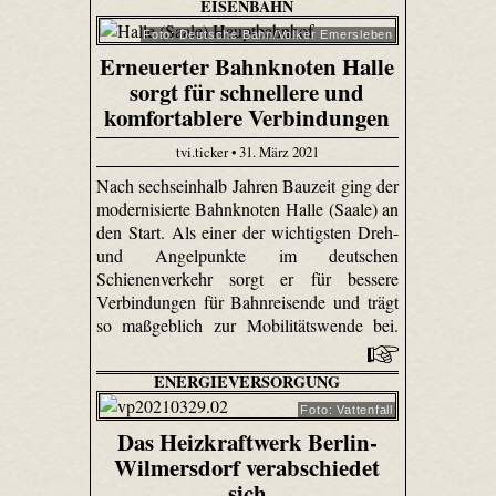
EISENBAHN
Foto: Deutsche Bahn/Volker Emersleben
Erneuerter Bahnknoten Halle
sorgt für schnellere und
komfortablere Verbindungen
tvi.ticker • 31. März 2021
Nach sechseinhalb Jahren Bauzeit ging der
modernisierte Bahnknoten Halle (Saale) an
den Start. Als einer der wichtigsten Dreh-
und Angelpunkte im deutschen
Schienenverkehr sorgt er für bessere
Verbindungen für Bahnreisende und trägt
so maßgeblich zur Mobilitätswende bei.
ENERGIEVERSORGUNG
Foto: Vattenfall
Das Heizkraftwerk Berlin-
Wilmersdorf verabschiedet
sich