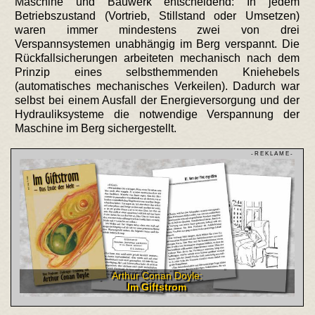
Maschine und Bauwerk entscheidend: In jedem
Betriebszustand (Vortrieb, Stillstand oder Umsetzen)
waren immer mindestens zwei von drei
Verspannsystemen unabhängig im Berg verspannt. Die
Rückfallsicherungen arbeiteten mechanisch nach dem
Prinzip eines selbsthemmenden Kniehebels
(automatisches mechanisches Verkeilen). Dadurch war
selbst bei einem Ausfall der Energieversorgung und der
Hydrauliksysteme die notwendige Verspannung der
Maschine im Berg sichergestellt.
- R E K L A M E -
Arthur Conan Doyle:
Im Giftstrom