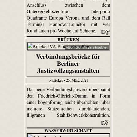
Anschluss zwischen dem
Güterverkehrszentrum Interporto
Quadrante Europa Verona und dem Rail
Terminal Hannover-Leinetor mit vier
Rundläufen pro Woche auf Schiene.
BRÜCKEN
Abb.: Schulitzarchitekten
Verbindungsbrücke für
Berliner
Justizvollzugsanstalten
tvi.ticker • 25. März 2021
Das neue Verbindungsbauwerk überspannt
den Friedrich-Olbricht-Damm in Form
einer bogenförmig leicht überhöhten, über
mehrere Stützenreihen durchlaufenden,
filigranen Stahlfachwerkkonstruktion.
WASSERWIRTSCHAFT