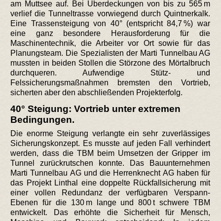
am Muttsee auf. Bei Überdeckungen von bis zu 565 m
verlief die Tunneltrasse vorwiegend durch Quintnerkalk.
Eine Trassensteigung von 40° (entspricht 84,7 %) war
eine ganz besondere Herausforderung für die
Maschinentechnik, die Arbeiter vor Ort sowie für das
Planungsteam. Die Spezialisten der Marti Tunnelbau AG
mussten in beiden Stollen die Störzone des Mörtalbruch
durchqueren. Aufwendige Stütz- und
Felssicherungsmaßnahmen bremsten den Vortrieb,
sicherten aber den abschließenden Projekterfolg.
40° Steigung: Vortrieb unter extremen
Bedingungen.
Die enorme Steigung verlangte ein sehr zuverlässiges
Sicherungskonzept. Es musste auf jeden Fall verhindert
werden, dass die TBM beim Umsetzen der Gripper im
Tunnel zurückrutschen konnte. Das Bauunternehmen
Marti Tunnelbau AG und die Herrenknecht AG haben für
das Projekt Linthal eine doppelte Rückfallsicherung mit
einer vollen Redundanz der verfügbaren Verspann-
Ebenen für die 130 m lange und 800 t schwere TBM
entwickelt. Das erhöhte die Sicherheit für Mensch,