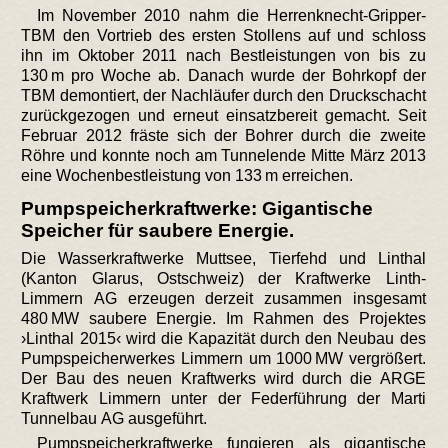
Im November 2010 nahm die Herrenknecht-Gripper-
TBM den Vortrieb des ersten Stollens auf und schloss
ihn im Oktober 2011 nach Bestleistungen von bis zu
130 m pro Woche ab. Danach wurde der Bohrkopf der
TBM demontiert, der Nachläufer durch den Druckschacht
zurückgezogen und erneut einsatzbereit gemacht. Seit
Februar 2012 fräste sich der Bohrer durch die zweite
Röhre und konnte noch am Tunnelende Mitte März 2013
eine Wochenbestleistung von 133 m erreichen.
Pumpspeicherkraftwerke: Gigantische
Speicher für saubere Energie.
Die Wasserkraftwerke Muttsee, Tierfehd und Linthal
(Kanton Glarus, Ostschweiz) der Kraftwerke Linth-
Limmern AG erzeugen derzeit zusammen insgesamt
480 MW saubere Energie. Im Rahmen des Projektes
›Linthal 2015‹ wird die Kapazität durch den Neubau des
Pumpspeicherwerkes Limmern um 1000 MW vergrößert.
Der Bau des neuen Kraftwerks wird durch die ARGE
Kraftwerk Limmern unter der Federführung der Marti
Tunnelbau AG ausgeführt.
Pumpspeicherkraftwerke fungieren als gigantische