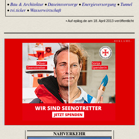
•
Bau & Architektur
•
Daseinsvorsorge
•
Energieversorgung
•
Tunnel
•
tvi.ticker
•
Wasserwirtschaft
• Auf epilog.de am 18. April 2013 veröffentlicht
- R E K L A M E -
NAHVERKEHR