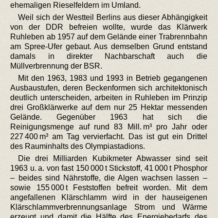
ehemaligen Rieselfeldern im Umland.
Weil sich der Westteil Berlins aus dieser Abhängigkeit
von der DDR befreien wollte, wurde das Klärwerk
Ruhleben ab 1957 auf dem Gelände einer Trabrennbahn
am Spree-Ufer gebaut. Aus demselben Grund entstand
damals in direkter Nachbarschaft auch die
Müllverbrennung der BSR.
Mit den 1963, 1983 und 1993 in Betrieb gegangenen
Ausbaustufen, deren Beckenformen sich architektonisch
deutlich unterscheiden, arbeiten in Ruhleben im Prinzip
drei Großklärwerke auf dem nur 25 Hektar messenden
Gelände. Gegenüber 1963 hat sich die
Reinigungsmenge auf rund 83 Mill. m³ pro Jahr oder
227 400 m³ am Tag vervierfacht. Das ist gut ein Drittel
des Rauminhalts des Olympiastadions.
Die drei Milliarden Kubikmeter Abwasser sind seit
1963 u. a. von fast 150 000 t Stickstoff, 41 000 t Phosphor
– beides sind Nährstoffe, die Algen wachsen lassen –
sowie 155 000 t Feststoffen befreit worden. Mit dem
angefallenen Klärschlamm wird in der hauseigenen
Klärschlammverbrennungsanlage Strom und Wärme
erzeugt und damit die Hälfte des Energiebedarfs des