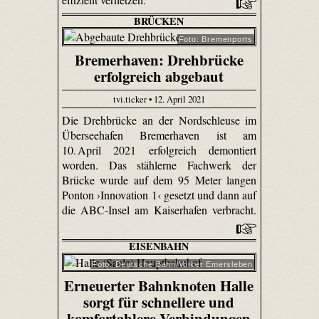
BRÜCKEN
Foto: Bremenports
Bremerhaven: Drehbrücke
erfolgreich abgebaut
tvi.ticker • 12. April 2021
Die Drehbrücke an der Nordschleuse im
Überseehafen Bremerhaven ist am
10. April 2021 erfolgreich demontiert
worden. Das stählerne Fachwerk der
Brücke wurde auf dem 95 Meter langen
Ponton ›Innovation 1‹ gesetzt und dann auf
die ABC-Insel am Kaiserhafen verbracht.
EISENBAHN
Foto: Deutsche Bahn/Volker Emersleben
Erneuerter Bahnknoten Halle
sorgt für schnellere und
komfortablere Verbindungen