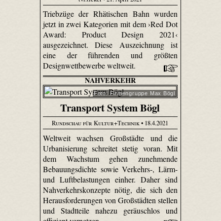
Triebzüge der Rhätischen Bahn wurden
jetzt in zwei Kategorien mit dem ›Red Dot
Award: Product Design 2021‹
ausgezeichnet. Diese Auszeichnung ist
eine der führenden und größten
Designwettbewerbe weltweit.
NAHVERKEHR
Foto: Firmengruppe Max Bögl
Transport System Bögl
Rundschau für Kultur+Technik
• 18.4.2021
Weltweit wachsen Großstädte und die
Urbanisierung schreitet stetig voran. Mit
dem Wachstum gehen zunehmende
Bebauungsdichte sowie Verkehrs-, Lärm-
und Luftbelastungen einher. Daher sind
Nahverkehrskonzepte nötig, die sich den
Herausforderungen von Großstädten stellen
und Stadtteile nahezu geräuschlos und
effizient vernetzen.