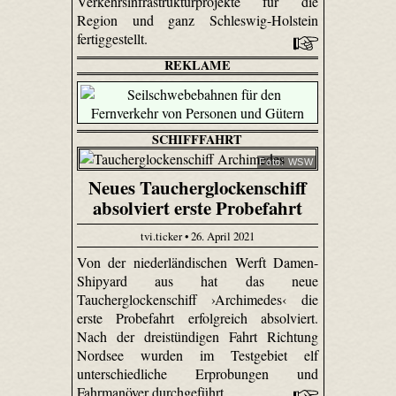
Verkehrsinfrastrukturprojekte für die
Region und ganz Schleswig-Holstein
fertiggestellt.
REKLAME
SCHIFFFAHRT
Foto: WSW
Neues Taucherglockenschiff
absolviert erste Probefahrt
tvi.ticker • 26. April 2021
Von der niederländischen Werft Damen-
Shipyard aus hat das neue
Taucherglockenschiff ›Archimedes‹ die
erste Probefahrt erfolgreich absolviert.
Nach der dreistündigen Fahrt Richtung
Nordsee wurden im Testgebiet elf
unterschiedliche Erprobungen und
Fahrmanöver durchgeführt.