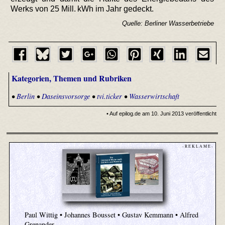
Werks von 25 Mill. kWh im Jahr gedeckt.
Quelle: Berliner Wasserbetriebe
Kategorien, Themen und Rubriken
•
Berlin
•
Daseinsvorsorge
•
tvi.ticker
•
Wasserwirtschaft
• Auf epilog.de am 10. Juni 2013 veröffentlicht
- R E K L A M E -
Paul Wittig • Johannes Bousset • Gustav Kemmann • Alfred
Grenander