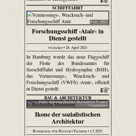
SCHIFFFAHRT
Foto: BSH
Forschungsschiff ›Atair‹ in
Dienst gestellt
tvi.ticker • 28. April 2021
In Hamburg wurde das neue Flaggschiff
der Flotte des Bundesamtes für
Seeschifffahrt und Hydrographie (BSH),
das Vermessungs-, Wracksuch- und
Forschungsschiff (VWFS) ›Atair‹, offiziell
in Dienst gestellt.
BAU & ARCHITEKTUR
Foto: Darmon Richter/Buzludzha Project
Foundation
Ikone der sozialistischen
Architektur
Rundschau für Kultur+Technik
• 1.5.2021