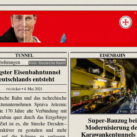
- R
TUNNEL
EISENBAHN
Foto: Deutsche Bahn
gster Eisenbahntunnel
eutschlands entsteht
tvi.ticker • 4. Mai 2021
tsche Bahn und das tschechische
ukturunternehmen Správa železnic
ie 170 Jahre alte Verbindung mit
Foto: ÖB
eubau quer durch das Erzgebirge
Super-Bauzug bei
Ziel ist es, die Strecke Dresden –
Modernisierung de
traktiver zu gestalten und mehr
Karawankentunnels
 auf die Schiene zu verlagern.