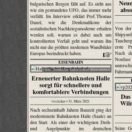
Neue
bulgarischen Bergen fällt auf. Es sieht aus
abso
wie ein gestrandetes UFO, das immer mehr
verfällt. Im Interview erklärt Prof. Thomas
Danzl, wie die Denkmalikone der
Von der
sozialistischen Nachkriegsmoderne erhalten
Shipy
werden soll, warum es dabei auch um
Taucher
kontrollierten Verfall geht und warum ihn
erste Pr
nicht nur die größten modernen Wandbilder
Nach de
Europas beeindruckt haben.
Nordse
EISENBAHN
unters
Foto: Deutsche Bahn/Volker Emersleben
Fahrmanö
Erneuerter Bahnknoten Halle
sorgt für schnellere und
komfortablere Verbindungen
Das 
tvi.ticker • 31. März 2021
Wilm
Nach sechseinhalb Jahren Bauzeit ging der
modernisierte Bahnknoten Halle (Saale) an
den Start. Als einer der wichtigsten Dreh-
Seine G
und Angelpunkte im deutschen