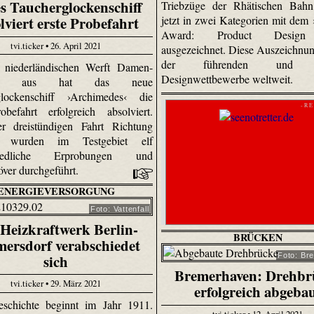
s Taucherglockenschiff
Triebzüge der Rhätischen Bah
jetzt in zwei Kategorien mit dem
lviert erste Probefahrt
Award: Product Design
tvi.ticker • 26. April 2021
ausgezeichnet. Diese Auszeichnung
der führenden und g
 niederländischen Werft Damen-
Designwettbewerbe weltweit.
ard aus hat das neue
glockenschiff ›Archimedes‹ die
- R E
obefahrt erfolgreich absolviert.
r dreistündigen Fahrt Richtung
e wurden im Testgebiet elf
chiedliche Erprobungen und
ver durchgeführt.
ENERGIEVERSORGUNG
Foto: Vattenfall
Heizkraftwerk Berlin-
BRÜCKEN
ersdorf verabschiedet
sich
Foto: Br
Bremerhaven: Drehbr
tvi.ticker • 29. März 2021
erfolgreich abgeba
eschichte beginnt im Jahr 1911.
tvi.ticker • 12. April 2021