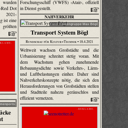
n wurden
Forschungsschiff (VWFS) ›Atair‹, offiziell
 ›Red Dot
in Dienst gestellt.
 2021‹
NAHVERKEHR
 ist eine
Foto: Firmengruppe Max Bögl
rößten
Transport System Bögl
Rundschau für Kultur+Technik
• 18.4.2021
 K L A M E -
Weltweit wachsen Großstädte und die
Urbanisierung schreitet stetig voran. Mit
dem Wachstum gehen zunehmende
Bebauungsdichte sowie Verkehrs-, Lärm-
und Luftbelastungen einher. Daher sind
Nahverkehrskonzepte nötig, die sich den
Herausforderungen von Großstädten stellen
und Stadtteile nahezu geräuschlos und
effizient vernetzen.
emenports
- R E K L A M E -
ücke
ut