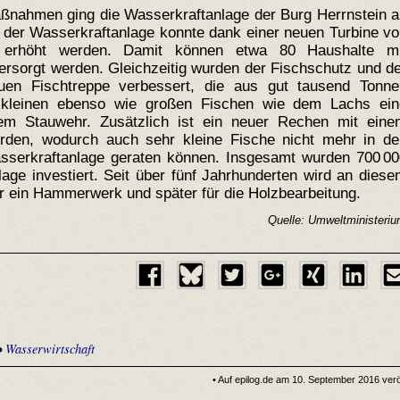
nahmen ging die Wasserkraftanlage der Burg Herrnstein a
ng der Wasserkraftanlage konnte dank einer neuen Turbine v
t erhöht werden. Damit können etwa 80 Haushalte mi
ersorgt werden. Gleichzeitig wurden der Fischschutz und d
uen Fischtreppe verbessert, die aus gut tausend Tonne
t kleinen ebenso wie großen Fischen wie dem Lachs ein
em Stauwehr. Zusätzlich ist ein neuer Rechen mit eine
den, wodurch auch sehr kleine Fische nicht mehr in de
sserkraftanlage geraten können. Insgesamt wurden 700 00
ge investiert. Seit über fünf Jahrhunderten wird an dies
ür ein Hammerwerk und später für die Holzbearbeitung.
Quelle: Umweltminister
•
Wasserwirtschaft
• Auf epilog.de am 10. September 2016 veröf