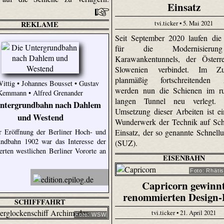
Einsatz
tvi.ticker • 5. Mai 2021
REKLAME
Seit September 2020 laufen die
für die Modernisieru
Karawankentunnels, der Österr
Slowenien verbindet. Im Z
planmäßig fortschreitenden A
ittig • Johannes Bousset • Gustav
werden nun die Schienen im r
Kemmann • Alfred Grenander
langen Tunnel neu verlegt.
Untergrundbahn nach Dahlem
Umsetzung dieser Arbeiten ist e
und Westend
Wunderwerk der Technik auf Sch
Einsatz, der so genannte Schnel
r Eröffnung der Berliner Hoch- und
undbahn 1902 war das Interesse der
(SUZ).
ierten westlichen Berliner Vororte an
EISENBAHN
Foto: Rhäti
Capricorn gewinn
renommierten Design-
SCHIFFFAHRT
tvi.ticker • 21. April 2021
Foto: WSW