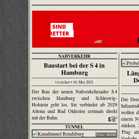
NAHVERKEHR
Baustart bei der S 4 in
Hamburg
Län
D
tvi.ticker • 10. Mai 2021
Der Bau der neuen Nahverkehrsader S 4
zwischen Hamburg und Schleswig-
Die Deu
Holstein geht los. Sie verbindet ab 2029
Infrastr
Altona und Bad Oldesloe erstmals direkt
wollen d
mit der Bahn.
einem N
stärken. 
TUNNEL
Prag at
Foto: WSW
Verkehr