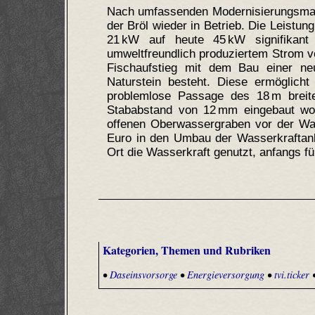
Nach umfassenden Modernisierungsmaß
der Bröl wieder in Betrieb. Die Leistu
21 kW auf heute 45 kW signifikan
umweltfreundlich produziertem Strom v
Fischaufstieg mit dem Bau einer ne
Naturstein besteht. Diese ermöglich
problemlose Passage des 18 m breit
Stababstand von 12 mm eingebaut wor
offenen Oberwassergraben vor der Wa
Euro in den Umbau der Wasserkraftanla
Ort die Wasserkraft genutzt, anfangs f
Kategorien, Themen und Rubriken
•
Daseinsvorsorge
•
Energieversorgung
•
tvi.ticker