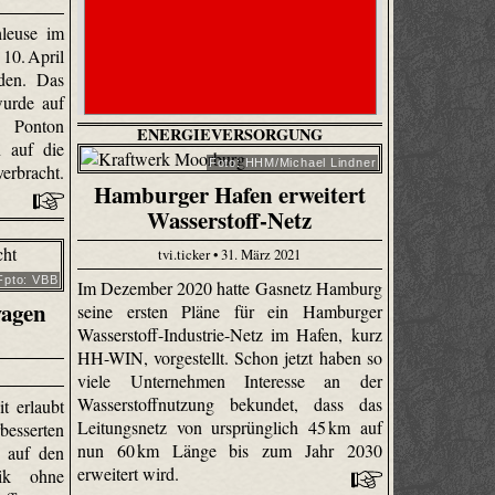
leuse im
10. April
rden. Das
wurde auf
Ponton
ENERGIEVERSORGUNG
n auf die
Foto: HHM/Michael Lindner
rbracht.
Hamburger Hafen erweitert
Wasserstoff-Netz
tvi.ticker • 31. März 2021
Fpto: VBB
Im Dezember 2020 hatte Gasnetz Hamburg
wagen
seine ersten Pläne für ein Hamburger
Wasserstoff-Industrie-Netz im Hafen, kurz
HH-WIN, vorgestellt. Schon jetzt haben so
viele Unternehmen Interesse an der
Wasserstoffnutzung bekundet, dass das
t erlaubt
Leitungsnetz von ursprünglich 45 km auf
esserten
nun 60 km Länge bis zum Jahr 2030
 auf den
erweitert wird.
ik ohne