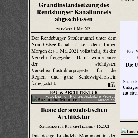
Grundinstandsetzung des
Rendsburger Kanaltunnels
abgeschlossen
tvi.ticker • 1. Mai 2021
Der Rendsburger Straßentunnel unter dem
Nord-Ostsee-Kanal ist seit dem frühen
Morgen des 1. Mai 2021 vollständig für den
Paul W
Verkehr freigegeben. Damit wurde eines
der wichtigsten
Die 
Verkehrsinfrastrukturprojekte für die
Region und ganz Schleswig-Holstein
Nach de
fertiggestellt.
Untergr
BAU & ARCHITEKTUR
gut situ
Foto: Darmon Richter/Buzludzha Project
…
Foundation
Ikone der sozialistischen
Architektur
Rundschau für Kultur+Technik
• 1.5.2021
Das riesige Buzludzha-Monument in den