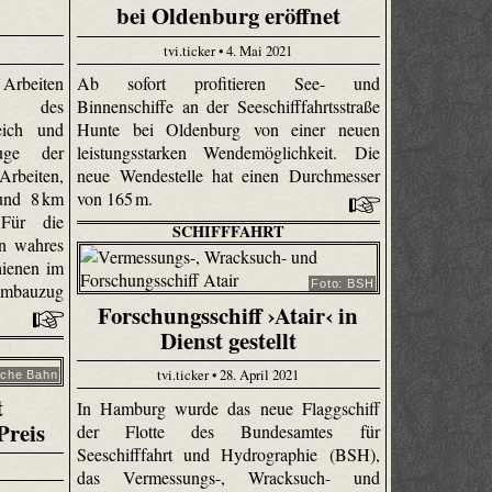
bei Oldenburg eröffnet
tvi.ticker • 4. Mai 2021
 Arbeiten
Ab sofort profitieren See- und
ng des
Binnenschiffe an der Seeschifffahrtsstraße
eich und
Hunte bei Oldenburg von einer neuen
uge der
leistungsstarken Wendemöglichkeit. Die
rbeiten,
neue Wendestelle hat einen Durchmesser
und 8 km
von 165 m.
 Für die
SCHIFFFAHRT
in wahres
ienen im
Foto: BSH
lumbauzug
Forschungsschiff ›Atair‹ in
Dienst gestellt
tvi.ticker • 28. April 2021
sche Bahn
t
In Hamburg wurde das neue Flaggschiff
Preis
der Flotte des Bundesamtes für
Seeschifffahrt und Hydrographie (BSH),
das Vermessungs-, Wracksuch- und