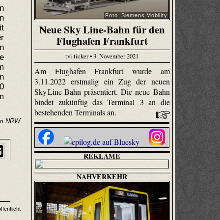
n
Foto: Siemens Mobility
on
Neue Sky Line-Bahn für den
t
er
Flughafen Frankfurt
n
tvi.ticker • 3. November 2021
e
m
Am Flughafen Frankfurt wurde am
n
3.11.2022 erstmalig ein Zug der neuen
0
Sky Line-Bahn präsentiert. Die neue Bahn
em
bindet zukünftig das Terminal 3 an die
bestehenden Terminals an.
ium NRW
REKLAME
NAHVERKEHR
fentlicht