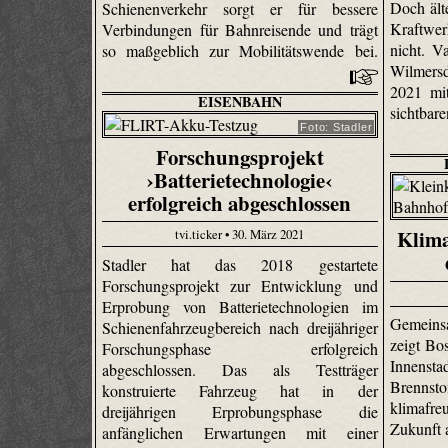
Doch ält
Schienenverkehr sorgt er für bessere
Kraftwe
Verbindungen für Bahnreisende und trägt
nicht. V
so maßgeblich zur Mobilitätswende bei.
Wilmersd
2021 mi
EISENBAHN
sichtbar
Foto: Stadler
Forschungsprojekt
›Batterietechnologie‹
erfolgreich abgeschlossen
Klima
tvi.ticker • 30. März 2021
Stadler hat das 2018 gestartete
Forschungsprojekt zur Entwicklung und
Erprobung von Batterietechnologien im
Gemeins
Schienenfahrzeugbereich nach dreijähriger
zeigt Bos
Forschungsphase erfolgreich
Innens
abgeschlossen. Das als Testträger
Brennst
konstruierte Fahrzeug hat in der
klimafr
dreijährigen Erprobungsphase die
Zukunft 
anfänglichen Erwartungen mit einer