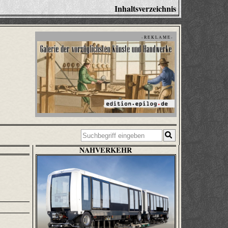
Inhaltsverzeichnis
- R E K L A M E -
NAHVERKEHR