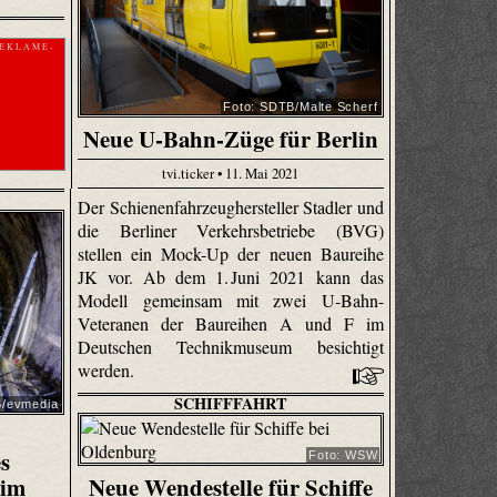
 E K L A M E -
Foto: SDTB/Malte Scherf
Neue U-Bahn-Züge für Berlin
tvi.ticker • 11. Mai 2021
Der Schienenfahrzeughersteller Stadler und
die Berliner Verkehrsbetriebe (BVG)
stellen ein Mock-Up der neuen Baureihe
JK vor. Ab dem 1. Juni 2021 kann das
Modell gemeinsam mit zwei U-Bahn-
Veteranen der Baureihen A und F im
Deutschen Technikmuseum besichtigt
werden.
SCHIFFFAHRT
B/evmedia
s
Foto: WSW
 im
Neue Wendestelle für Schiffe