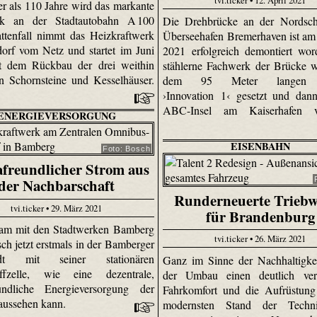
er als 110 Jahre wird das markante
rk an der Stadtautobahn A 100
Die Drehbrücke an der Nordsch
attenfall nimmt das Heizkraftwerk
Überseehafen Bremerhaven ist am 
orf vom Netz und startet im Juni
2021 erfolgreich demontiert wo
t dem Rückbau der drei weithin
stählerne Fachwerk der Brücke 
en Schornsteine und Kesselhäuser.
dem 95 Meter langen 
›Innovation 1‹ gesetzt und dan
ABC-Insel am Kaiserhafen ve
ENERGIEVERSORGUNG
EISENBAHN
Foto: Bosch
freundlicher Strom aus
der Nachbarschaft
Runderneuerte Trieb
tvi.ticker • 29. März 2021
für Brandenburg
am mit den Stadtwerken Bamberg
tvi.ticker • 26. März 2021
ch jetzt erstmals in der Bamberger
tadt mit seiner stationären
Ganz im Sinne der Nachhaltigkei
offzelle, wie eine dezentrale,
der Umbau einen deutlich verb
eundliche Energieversorgung der
Fahrkomfort und die Aufrüstung
aussehen kann.
modernsten Stand der Techn