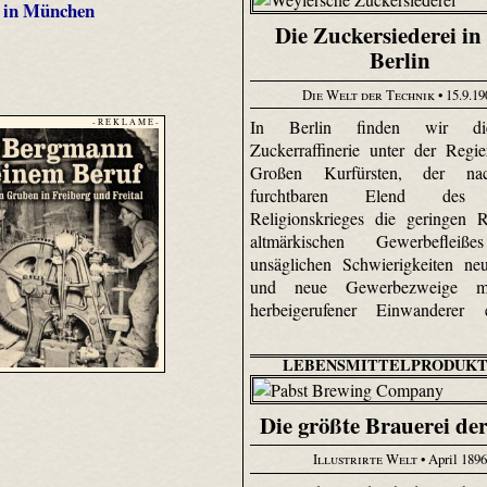
f in München
Die Zuckersiederei in 
Berlin
Die Welt der Technik
• 15.9.19
In Berlin finden wir di
- R E K L A M E -
Zuckerraffinerie unter der Regi
Großen Kurfürsten, der n
furchtbaren Elend des 
Religionskrieges die geringen 
altmärkischen Gewerbefleiß
unsäglichen Schwierigkeiten ne
und neue Gewerbezweige mi
herbeigerufener Einwanderer ei
LEBENSMITTELPRODUKT
Die größte Brauerei de
Illustrirte Welt
• April 1896