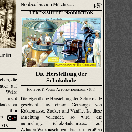
Nordsee bis zum Mittelmeer.
LEBENSMITTELPRODUKTION
r in
Die Herstellung der
Schokolade
chen, die
auer auf
Hartwig & Vogel Automatenbilder
• 1911
e Weise
r nicht
Die eigentliche Herstellung der Schokolade
eutschen
geschieht aus einem Gemenge von
em ihm
Kakaomasse, Zucker und Vanille. Ist diese
en.
Mischung vollendet, so wird die
nunmehrige Schokoladenmasse auf
ION
Zylinder-Walzmaschinen bis zur größten