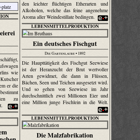
den leichter flüchtigen Ether­arten und
Alkoholen, welche das feine angenehme
ION
Aroma aller Weindestillate bedingen.
LEBENSMITTELPRODUKTION
ierei
Ein deutsches Fischgut
Die Gartenlaube
• 1892
chäftigt,
Die Haupttätigkeit des Fischgut Seewiese
fswagen
ist der Heran­zucht der Brut wertvoller
rlins wie
Arten gewidmet, die dann in Flüssen,
 Kutscher
Bächen, Seen und Teichen ausgesetzt wird.
em er die
Und so gehen von Seewiese im Jahr
bestimmt
durchschnittlich zwei Millionen Eier und
nkten zu
eine Million junge Fischlein in die Welt.
t.
LEBENSMITTELPRODUKTION
dem
Die Malzfabrikation
ünchen