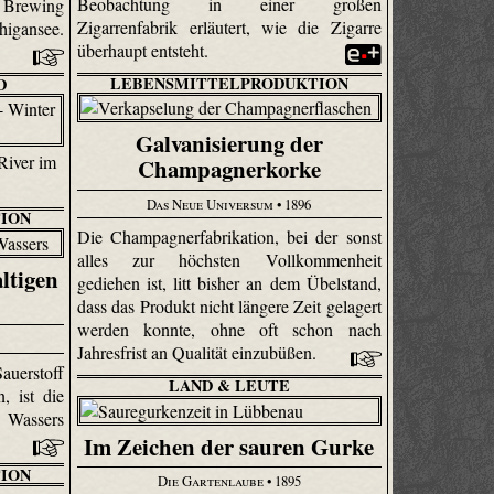
Beobachtung in einer großen
 Brewing
Zigarrenfabrik erläutert, wie die Zigarre
igansee.
überhaupt entsteht.
LEBENSMITTELPRODUKTION
D
Galvanisierung der
River im
Champagnerkorke
Das Neue Universum
• 1896
ION
Die Champagnerfabrikation, bei der sonst
alles zur höchsten Vollkommenheit
ltigen
gediehen ist, litt bisher an dem Übelstand,
dass das Produkt nicht längere Zeit gelagert
werden konnte, ohne oft schon nach
Jahresfrist an Qualität einzubüßen.
auerstoff
LAND & LEUTE
, ist die
 Wassers
Im Zeichen der sauren Gurke
ION
Die Gartenlaube
• 1895