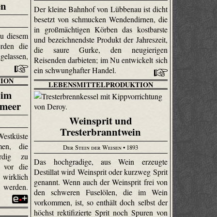
en
Der kleine Bahnhof von Lübbenau ist dicht
besetzt von schmucken Wendendirnen, die
in großmächtigen Körben das kostbarste
zu diesem
und bezeichnendste Produkt der Jahreszeit,
rden die
die saure Gurke, den neugierigen
lassen,
Reisenden darbieten; im Nu entwickelt sich
ein schwunghafter Handel.
ION
LEBENSMITTELPRODUKTION
 im
nmeer
Weinsprit und
Tresterbranntwein
stküste
men, die
Der Stein der Weisen
• 1893
ürdig zu
Das hochgradige, aus Wein erzeugte
 vor die
Destillat wird Weinsprit oder kurzweg Sprit
 wirklich
genannt. Wenn auch der Weinsprit frei von
 werden.
den schweren Fuselölen, die im Wein
vorkommen, ist, so enthält doch selbst der
höchst rektifi­zierte Sprit noch Spuren von