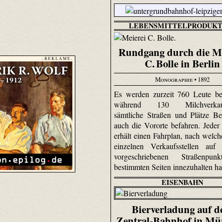
LEBENSMITTELPRODUKT
Rundgang durch die Me
- R E K L A M E -
C. Bolle in Berlin
Monographie
• 1892
Es werden zurzeit 760 Leute bes
während 130 Milchverkau
sämtliche Straßen und Plätze Be
auch die Vororte befahren. Jeder
erhält einen Fahrplan, nach welch
einzelnen Verkaufsstellen auf 
vorgeschriebenen Straßenpu
bestimmten Seiten innezuhalten ha
EISENBAHN
Bierverladung auf 
Zentral-Bahnhof in M