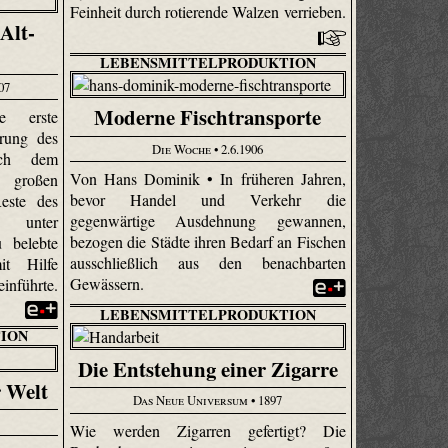
Feinheit durch rotierende Walzen verrieben.
Alt-
LEBENSMITTELPRODUKTION
07
Moderne Fischtransporte
e erste
erung des
Die Woche
• 2.6.1906
ach dem
Von Hans Dominik • In früheren Jahren,
großen
bevor Handel und Verkehr die
Reste des
gegenwärtige Ausdehnung gewannen,
es unter
bezogen die Städte ihren Bedarf an Fischen
u belebte
ausschließlich aus den benachbarten
t Hilfe
Gewässern.
nführte.
LEBENSMITTELPRODUKTION
ION
Die Entstehung einer Zigarre
r Welt
Das Neue Universum
• 1897
Wie werden Zigarren gefertigt? Die