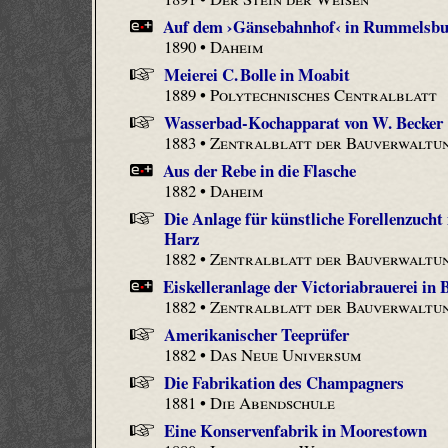
Auf dem ›Gänsebahnhof‹ in Rummelsb
1890 •
Daheim
Meierei C. Bolle in Moabit
1889 •
Polytechnisches Centralblatt
Wasserbad-Kochapparat von W. Becker
1883 •
Zentralblatt der Bauverwaltu
Aus der Rebe in die Flasche
1882 •
Daheim
Die Anlage für künstliche Forellenzucht
Harz
1882 •
Zentralblatt der Bauverwaltu
Eiskelleranlage der Victoriabrauerei in 
1882 •
Zentralblatt der Bauverwaltu
Amerikanischer Teeprüfer
1882 •
Das Neue Universum
Die Fabrikation des Champagners
1881 •
Die Abendschule
Eine Konservenfabrik in Moorestown