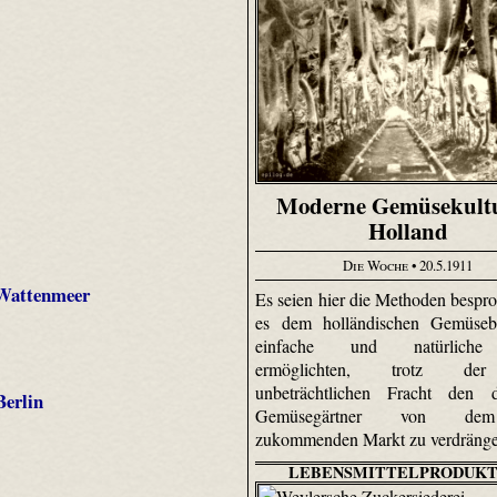
Moderne Gemüsekultu
Holland
Die Woche
• 20.5.1911
 Wattenmeer
Es seien hier die Methoden bespro
es dem holländischen Gemüseb
einfache und natürlich
ermöglichten, trotz de
unbeträchtlichen Fracht den d
Berlin
Gemüsegärtner von d
zukommenden Markt zu verdräng
LEBENSMITTELPRODUKT