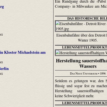
Ein Rundgang durch die ›Pabst
urg
Company‹ in Milwaukee am Mich
DAS HISTORISCHE BIL
ng
Eisenbahnfähre über den Detroit 
Winter 1905.
LEBENSMITTELPRODUKT
 in Kloster Michaelstein am
Herstellung sauerstoffha
ng
Wassers
Berlin
ng
Das Neue Universum
• 1896
Seitdem es gelungen war, den S
flüssig und sogar fest zu machen
Herstellung sauerstoffhaltigen
keine Schwierigkeit mehr.
LEBENSMITTELPRODUKT