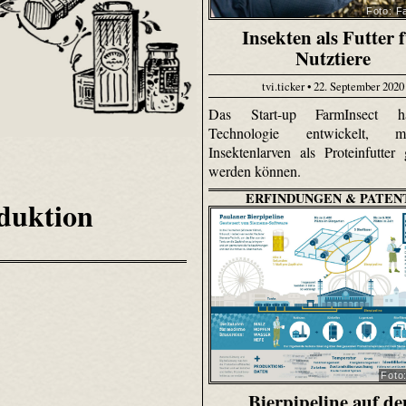
Foto: F
Insekten als Futter 
Nutztiere
tvi.ticker • 22. September 2020
Das Start-up FarmInsect h
Technologie entwickelt, 
Insektenlarven als Proteinfutter 
werden können.
ERFINDUNGEN & PATEN
duktion
Foto
Bierpipeline auf d