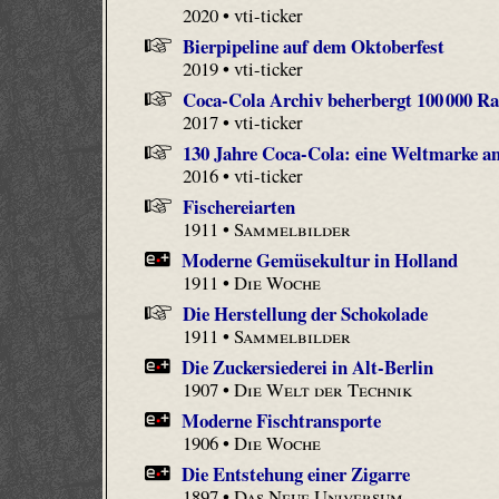
2020 • vti-ticker
Bierpipeline auf dem Oktoberfest
2019 • vti-ticker
Coca-Cola Archiv beherbergt 100 000 Ra
2017 • vti-ticker
130 Jahre Coca-Cola: eine Weltmarke am
2016 • vti-ticker
Fischereiarten
1911 •
Sammelbilder
Moderne Gemüsekultur in Holland
1911 •
Die Woche
Die Herstellung der Schokolade
1911 •
Sammelbilder
Die Zuckersiederei in Alt-Berlin
1907 •
Die Welt der Technik
Moderne Fischtransporte
1906 •
Die Woche
Die Entstehung einer Zigarre
1897 •
Das Neue Universum