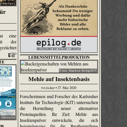
armInsect
für
at eine
mit der
gezüchtet
LEBENSMITTELPRODUKTION
TE
Foto: Markus Breig/KIT
Mehle auf Insektenbasis
tvi.ticker • 27. Mai 2020
Forscherinnen und Forscher des Karlsruher
Instituts für Technologie (KIT) untersuchen
die Herstellung neuer alternativer
Proteinquellen. Ihr Ziel: Mehle aus
: Siemens
Insektenpulver entwickeln, die sich
em
beispielsweise für die Brotherstellung