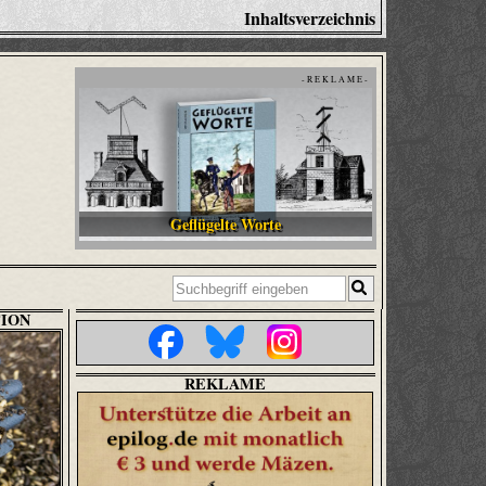
Inhaltsverzeichnis
- R E K L A M E -
Geflügelte Worte
ION
REKLAME