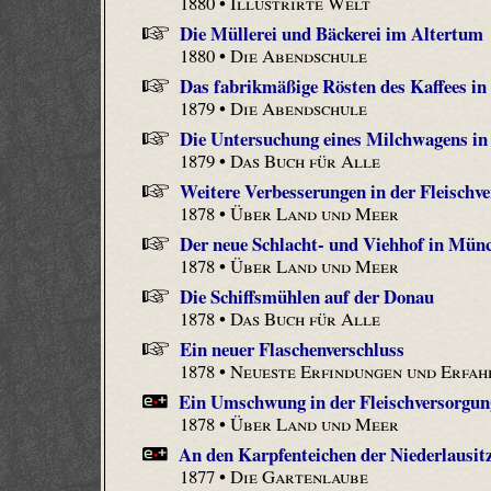
1880 •
Illustrirte Welt
Die Müllerei und Bäckerei im Altertum
1880 •
Die Abendschule
Das fabrikmäßige Rösten des Kaffees i
1879 •
Die Abendschule
Die Untersuchung eines Milchwagens in 
1879 •
Das Buch für Alle
Weitere Verbesserungen in der Fleischv
1878 •
Über Land und Meer
Der neue Schlacht- und Viehhof in Mün
1878 •
Über Land und Meer
Die Schiffsmühlen auf der Donau
1878 •
Das Buch für Alle
Ein neuer Flaschenverschluss
1878 •
Neueste Erfindungen und Erfah
Ein Umschwung in der Fleischversorgun
1878 •
Über Land und Meer
An den Karpfenteichen der Niederlausit
1877 •
Die Gartenlaube