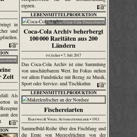
eignen.
LEBENSMITTELPRODUKTION
Foto: obs/Coca-Cola Deutschland
bringt in
Coca-Cola Archiv beherbergt
icher und
100 000 Raritäten aus 200
fstellen.
Ländern
ION
tvi.ticker • 7. Juli 2017
utschland
Das Coca-Cola Archiv ist eine Sammlung
eine
von unschätzbarem Wert. Im Fokus stehen
 Zeit
vor allem Fundstücke mit Bezug zu Musik,
Sport oder Service- und Tischkultur.
LEBENSMITTELPRODUKTION
fall: Als
erton in
Fischereiarten
Rezeptur
damit den
Hartwig & Vogel Automatenbilder
• 1911
t.
Sammelbild-Reihe über den Fischfang und
ION
die Ernte von Meeresfrüchten von der