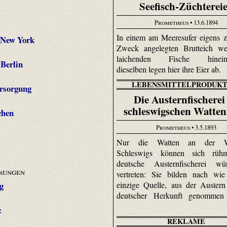
Seefisch-Züchterei
Prometheus
• 13.6.1894
In einem am Meeresufer eigens 
n New York
Zweck angelegten Brutteich we
laichenden Fische hineinge
Berlin
dieselben legen hier ihre Eier ab.
LEBENSMITTELPRODUKT
ersorgung
Die Austernfischerei
schleswigschen Watte
chen
Prometheus
• 3.5.1893
Nur die Watten an der We
Schleswigs können sich rüh
deutsche Austern­fischerei w
rungen
vertreten: Sie bilden nach wie
g
einzige Quelle, aus der Austern
deutscher Herkunft genommen
z
REKLAME