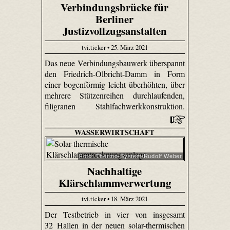
Verbindungsbrücke für
Berliner
Justizvollzugsanstalten
tvi.ticker • 25. März 2021
Das neue Verbindungsbauwerk überspannt
den Friedrich-Olbricht-Damm in Form
einer bogenförmig leicht überhöhten, über
mehrere Stützenreihen durchlaufenden,
filigranen Stahlfachwerkkonstruktion.
WASSERWIRTSCHAFT
Foto: Thermo-System/Rudolf Weber
Nachhaltige
Klärschlammverwertung
tvi.ticker • 18. März 2021
Der Testbetrieb in vier von insgesamt
32 Hallen in der neuen solar-thermischen