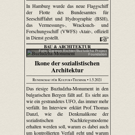
In Hamburg wurde das neue Flaggschiff
der Flotte des Bundesamtes für
Seeschifffahrt und Hydrographie (BSH),
das Vermessungs-, Wracksuch- und
Forschungsschiff (VWFS) ›Atair‹, offiziell
in Dienst gestellt.
BAU & ARCHITEKTUR
Foto: Darmon Richter/Buzludzha Project
Foundation
Ikone der sozialistischen
Architektur
Rundschau für Kultur+Technik
• 1.5.2021
Das riesige Buzludzha-Monument in den
bulgarischen Bergen fällt auf. Es sieht aus
wie ein gestrandetes UFO, das immer mehr
verfällt. Im Interview erklärt Prof. Thomas
Danzl, wie die Denkmalikone der
sozialistischen Nachkriegsmoderne
erhalten werden soll, warum es dabei auch
um kontrollierten Verfall geht und warum