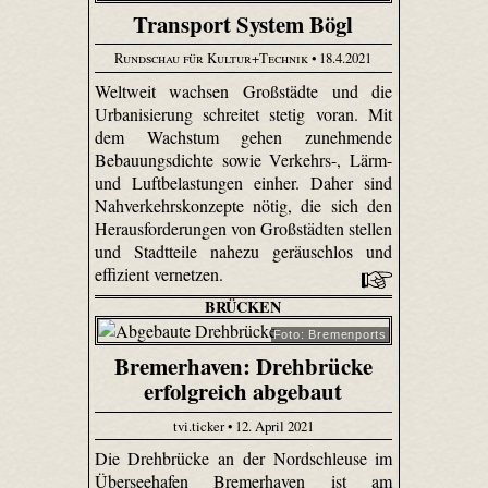
Transport System Bögl
Rundschau für Kultur+Technik
• 18.4.2021
Weltweit wachsen Großstädte und die
Urbanisierung schreitet stetig voran. Mit
dem Wachstum gehen zunehmende
Bebauungsdichte sowie Verkehrs-, Lärm-
und Luftbelastungen einher. Daher sind
Nahverkehrskonzepte nötig, die sich den
Herausforderungen von Großstädten stellen
und Stadtteile nahezu geräuschlos und
effizient vernetzen.
BRÜCKEN
Foto: Bremenports
Bremerhaven: Drehbrücke
erfolgreich abgebaut
tvi.ticker • 12. April 2021
Die Drehbrücke an der Nordschleuse im
Überseehafen Bremerhaven ist am