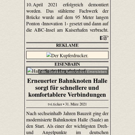
10. April 2021 erfolgreich demontiert
worden. Das stählerne Fachwerk der
Brücke wurde auf dem 95 Meter langen
Ponton ›Innovation 1‹ gesetzt und dann auf
die ABC-Insel am Kaiserhafen verbracht.
REKLAME
EISENBAHN
Foto: Deutsche Bahn/Volker Emersleben
Erneuerter Bahnknoten Halle
sorgt für schnellere und
komfortablere Verbindungen
tvi.ticker • 31. März 2021
Nach sechseinhalb Jahren Bauzeit ging der
modernisierte Bahnknoten Halle (Saale) an
den Start. Als einer der wichtigsten Dreh-
und Angelpunkte im deutschen