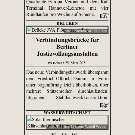
Quadrante Europa Verona und dem Rail
Terminal Hannover-Leinetor mit vier
Rundläufen pro Woche auf Schiene.
BRÜCKEN
Abb.: Schulitzarchitekten
Verbindungsbrücke für
Berliner
Justizvollzugsanstalten
tvi.ticker • 25. März 2021
Das neue Verbindungsbauwerk überspannt
den Friedrich-Olbricht-Damm in Form
einer bogenförmig leicht überhöhten, über
mehrere Stützenreihen durchlaufenden,
filigranen Stahlfachwerkkonstruktion.
WASSERWIRTSCHAFT
Foto: Thermo-System/Rudolf Weber