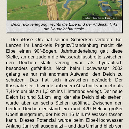
Foto: Jochen Purps/KIT
Deichrückverlegung: rechts die Elbe und der Altdeich, links
die Neudeichbaustelle.
Der ›Böse Ort‹ hat seinen Schrecken verloren: Bei
Lenzen im Landkreis Prignitz/Brandenburg macht die
Elbe einen 90°-Bogen. Jahrhundertelang galt diese
Stelle, an der zudem die Wasserabflussbreite zwischen
den Deichen stark verengt war, als hydraulisch
besonders gefährlich. Noch beim Hochwasser 2002
gelang es nur mit enormem Aufwand, den Deich zu
schützen. Das hat sich inzwischen geändert: Der
flussnahe Deich wurde auf einem Abschnitt von mehr als
7,4 km um bis zu 1,3 km ins Hinterland verlegt. Der neue
Deich ist rund 6,1 km lang, der alte Deich blieb stehen,
wurde aber an sechs Stellen geöffnet. Zwischen den
beiden Deichen entstand ein rund 420 Hektar großer
Überflutungsraum, der bis zu 16 Mill. m³ Wasser fassen
kann. Dieses Potenzial wurde beim Elbe-Hochwasser
Anfang Juni voll ausgenutzt – und das Umland blieb von