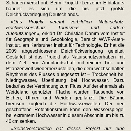
Schäden verschont. Beim Projekt ›Lenzener Elbtalaue‹
handelt es sich um die bis jetzt größte
Deichrückverlegung Deutschlands.
Das Projekt vereint vorbildlich Naturschutz,
Hochwasserschutz, Tourismus und andere
Auenutzungen
, erklärt Dr. Christian Damm vom Institut
für Geographie und Geoökologie, Bereich WWF-Auen-
Institut, am Karlsruher Institut für Technologie, Er hat die
2009 abgeschlossene Deichrückverlegung geleitet.
Gestartet ist das Projekt als Naturschutzvorhaben mit
dem Ziel, eine Auenlandschaft mit reicher Tier- und
Pflanzenwelt wiederherzustellen, die dem wechselhaften
Rhythmus des Flusses ausgesetzt ist – Trockenheit bei
Niedrigwasser, Überflutung bei Hochwasser. Dazu
bedarf es der Verbindung zum Fluss. Auf der ehemals als
Weideland genutzten Fläche wurden Tausende von
Eichen, Ulmen und Weiden gepflanzt. Die Bäume
bremsen zugleich die Hochwasserwellen. Der neu
geschaffene Retentionsraum kann den Wasserspiegel
bei extremem Hochwasser in diesem Abschnitt um bis zu
40 cm senken.
Selbstverständlich hat dieses Projekt nur eine