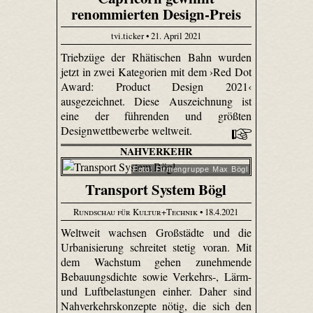
renommierten Design-Preis
tvi.ticker • 21. April 2021
Triebzüge der Rhätischen Bahn wurden
jetzt in zwei Kategorien mit dem ›Red Dot
Award: Product Design 2021‹
ausgezeichnet. Diese Auszeichnung ist
eine der führenden und größten
Designwettbewerbe weltweit.
NAHVERKEHR
Foto: Firmengruppe Max Bögl
Transport System Bögl
Rundschau für Kultur+Technik
• 18.4.2021
Weltweit wachsen Großstädte und die
Urbanisierung schreitet stetig voran. Mit
dem Wachstum gehen zunehmende
Bebauungsdichte sowie Verkehrs-, Lärm-
und Luftbelastungen einher. Daher sind
Nahverkehrskonzepte nötig, die sich den