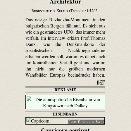
Architektur
Rundschau für Kultur+Technik
• 1.5.2021
Das riesige Buzludzha-Monument in den
bulgarischen Bergen fällt auf. Es sieht aus
wie ein gestrandetes UFO, das immer mehr
verfällt. Im Interview erklärt Prof. Thomas
Danzl, wie die Denkmalikone der
sozialistischen Nachkriegsmoderne
erhalten werden soll, warum es dabei auch
um kontrollierten Verfall geht und warum
ihn nicht nur die größten modernen
Wandbilder Europas beeindruckt haben.
REKLAME
EISENBAHN
Foto: Rhätische Bahn
Capricorn gewinnt