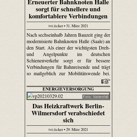
Erneuerter Bahnknoten Halle
sorgt für schnellere und
komfortablere Verbindungen
tvi.ticker • 31. März 2021
Nach sechseinhalb Jahren Bauzeit ging der
modernisierte Bahnknoten Halle (Saale) an
den Start. Als einer der wichtigsten Dreh-
und Angelpunkte im deutschen
Schienenverkehr sorgt er für bessere
Verbindungen für Bahnreisende und trägt
so maßgeblich zur Mobilitätswende bei.
ENERGIEVERSORGUNG
Foto: Vattenfall
Das Heizkraftwerk Berlin-
Wilmersdorf verabschiedet
sich
tvi.ticker • 29. März 2021