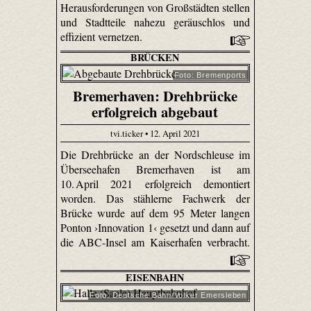
Herausforderungen von Großstädten stellen
und Stadtteile nahezu geräuschlos und
effizient vernetzen.
BRÜCKEN
Foto: Bremenports
Bremerhaven: Drehbrücke
erfolgreich abgebaut
tvi.ticker • 12. April 2021
Die Drehbrücke an der Nordschleuse im
Überseehafen Bremerhaven ist am
10. April 2021 erfolgreich demontiert
worden. Das stählerne Fachwerk der
Brücke wurde auf dem 95 Meter langen
Ponton ›Innovation 1‹ gesetzt und dann auf
die ABC-Insel am Kaiserhafen verbracht.
EISENBAHN
Foto: Deutsche Bahn/Volker Emersleben