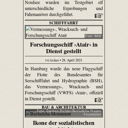
Nordsee wurden im Testgebiet elf
unterschiedliche Erprobungen und
Fahrmanöver durchgeführt.
SCHIFFFAHRT
Foto: BSH
Forschungsschiff ›Atair‹ in
Dienst gestellt
tvi.ticker • 28. April 2021
In Hamburg wurde das neue Flaggschiff
der Flotte des Bundesamtes für
Seeschifffahrt und Hydrographie (BSH),
das Vermessungs-, Wracksuch- und
Forschungsschiff (VWFS) ›Atair‹, offiziell
in Dienst gestellt.
BAU & ARCHITEKTUR
Foto: Darmon Richter/Buzludzha Project
Foundation
Ikone der sozialistischen