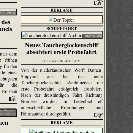
REKLAME
oto: WSW
 des
nnels
SCHIFFFAHRT
Foto: WSW
Neues Taucherglockenschiff
absolviert erste Probefahrt
unter dem
m frühen
tvi.ticker • 26. April 2021
g für den
Von der niederländischen Werft Damen-
de eines
Shipyard aus hat das neue
sten
Taucherglockenschiff ›Archimedes‹ die
 für die
erste Probefahrt erfolgreich absolviert.
Holstein
Nach der dreistündigen Fahrt Richtung
Nordsee wurden im Testgebiet elf
unterschiedliche Erprobungen und
a Project
Fahrmanöver durchgeführt.
oundation
chen
REKLAME