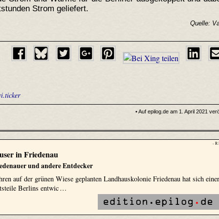
stunden Strom geliefert.
Quelle: Va
vi.ticker
• Auf epilog.de am 1. April 2021 verö
- R
user in Friedenau
iedenauer und andere Entdecker
hren auf der grünen Wiese geplanten Landhauskolonie Friedenau hat sich einer
tsteile Berlins entwic …