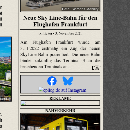
an
Foto: Siemens Mobility
et
Neue Sky Line-Bahn für den
t
Flughafen Frankfurt
lt
tvi.ticker • 3. November 2021
Am Flughafen Frankfurt wurde am
3.11.2022 erstmalig ein Zug der neuen
Sky Line-Bahn präsentiert. Die neue Bahn
bindet zukünftig das Terminal 3 an die
bestehenden Terminals an.
REKLAME
ttenfall
NAHVERKEHR
.
it
ls