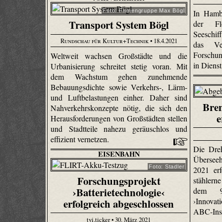
Foto: Firmengruppe Max Bögl
In Hamb
Transport System Bögl
der Fl
Seeschi
Rundschau für Kultur+Technik
• 18.4.2021
das Ve
Forschun
Weltweit wachsen Großstädte und die
in Dienst
Urbanisierung schreitet stetig voran. Mit
dem Wachstum gehen zunehmende
Bebauungsdichte sowie Verkehrs-, Lärm-
und Luftbelastungen einher. Daher sind
Bre
Nahverkehrskonzepte nötig, die sich den
e
Herausforderungen von Großstädten stellen
und Stadtteile nahezu geräuschlos und
effizient vernetzen.
Die Dre
EISENBAHN
Überseeh
Foto: Stadler
2021 erf
Forschungsprojekt
stählern
›Batterietechnologie‹
dem 9
›Innovat
erfolgreich abgeschlossen
ABC-Ins
tvi.ticker • 30. März 2021