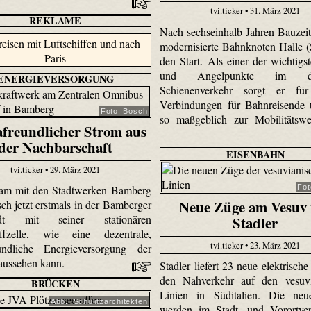
tvi.ticker • 31. März 2021
REKLAME
Nach sechseinhalb Jahren Bauzeit
modernisierte Bahnknoten Halle (
den Start. Als einer der wichtigs
und Angelpunkte im deu
ENERGIEVERSORGUNG
Schienenverkehr sorgt er für
Verbindungen für Bahnreisende 
Foto: Bosch
so maßgeblich zur Mobilitätswe
freundlicher Strom aus
der Nachbarschaft
EISENBAHN
tvi.ticker • 29. März 2021
Fot
am mit den Stadtwerken Bamberg
Neue Züge am Vesuv 
ch jetzt erstmals in der Bamberger
tadt mit seiner stationären
Stadler
offzelle, wie eine dezentrale,
tvi.ticker • 23. März 2021
eundliche Energieversorgung der
aussehen kann.
Stadler liefert 23 neue elektrisch
den Nahverkehr auf den vesuvi
BRÜCKEN
Linien in Süditalien. Die ne
Abb.: Schulitzarchitekten
werden im Stadt- und Vorortver