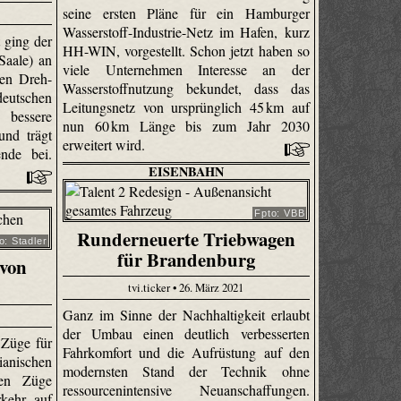
seine ersten Pläne für ein Hamburger
Wasserstoff-Industrie-Netz im Hafen, kurz
 ging der
HH-WIN, vorgestellt. Schon jetzt haben so
Saale) an
viele Unternehmen Interesse an der
ten Dreh-
Wasserstoffnutzung bekundet, dass das
tschen
Leitungsnetz von ursprünglich 45 km auf
 bessere
nun 60 km Länge bis zum Jahr 2030
und trägt
erweitert wird.
nde bei.
EISENBAHN
Fpto: VBB
Runderneuerte Triebwagen
o: Stadler
für Brandenburg
von
tvi.ticker • 26. März 2021
Ganz im Sinne der Nachhaltigkeit erlaubt
der Umbau einen deutlich verbesserten
e Züge für
Fahrkomfort und die Aufrüstung auf den
anischen
modernsten Stand der Technik ohne
uen Züge
ressourcenintensive Neuanschaffungen.
kehr auf