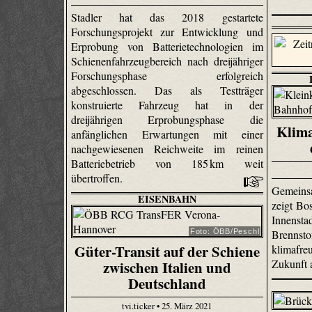
Stadler hat das 2018 gestartete
Forschungsprojekt zur Entwicklung und
Erprobung von Batterietechnologien im
Schienenfahrzeugbereich nach dreijähriger
Forschungsphase erfolgreich
abgeschlossen. Das als Testträger
konstruierte Fahrzeug hat in der
dreijährigen Erprobungsphase die
Klima
anfänglichen Erwartungen mit einer
nachgewiesenen Reichweite im reinen
Batteriebetrieb von 185 km weit
übertroffen.
Gemeins
EISENBAHN
zeigt Bos
Innens
Foto: ÖBB/Peschl
Brennst
Güter-Transit auf der Schiene
klimafr
Zukunft 
zwischen Italien und
Deutschland
tvi.ticker • 25. März 2021