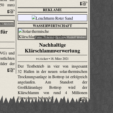
(950 mm)
REKLAME
b.: Alstom
WASSERWIRTSCHAFT
 für
Foto: Thermo-System/Rudolf Weber
Nachhaltige
Klärschlammverwertung
(BVG) und
ntlichten
tvi.ticker • 18. März 2021
lder der
Der Testbetrieb in vier von insgesamt
32 Hallen in der neuen solar-thermischen
Trocknungsanlage in Bottrop ist erfolgreich
angelaufen. Am Standort der
Großkläranlage Bottrop wird der
Klärschlamm von rund 4 Millionen
Einwohnern behandelt.