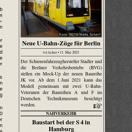
b
i
-
n
Foto: SDTB/Malte Scherf
r
Neue U-Bahn-Züge für Berlin
e
rd
tvi.ticker • 11. Mai 2021
ue
Der Schienenfahrzeughersteller Stadler und
er
die Berliner Verkehrsbetriebe (BVG)
stellen ein Mock-Up der neuen Baureihe
s
JK vor. Ab dem 1. Juni 2021 kann das
n
Modell gemeinsam mit zwei U-Bahn-
e
Veteranen der Baureihen A und F im
ng
Deutschen Technikmuseum besichtigt
werden.
on
NAHVERKEHR
0
r
Baustart bei der S 4 in
n
Hamburg
ei