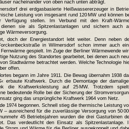
user nacheinander von oben nach unten abträgt.
ersdorf drei erdgasbasierte Heißwassererzeuger in Betrie
rmische Leistung von insgesamt rund 120 MW und können be
r Verfügung stellen. Im Verbund mit den Kraft-Wärme
 dienen sie als Spitzenlastanlagen und sichern auch a
sige Wärmeversorgung.
, doch der Energiestandort lebt weiter. Denn neben de
orckenbeckstraße in Wilmersdorf schon immer auch ein
on Fernwärme gespielt. Im Zuge der Berliner Wärmewende wi
ftige Nutzung des Standortes gearbeitet, bei denen auch ne
 von Stadtwärme betrachtet werden. Welche Technologie hi
ber offen.
dortes begann im Jahre 1911. Die Bewag übernahm 1938 da
AG‹ erbaute Kraftwerk. Durch die Demontage der damalige
 die Kraftwerksleistung auf 25 MW. Trotzdem spielt
ine bedeutende Rolle bei der Sicherung der Stromversorgu
insatz ging das ursprüngliche Kraftwerk 1964 vom Netz.
de 1974 begonnen. Schnell stieg die thermische Leistung v
– ausreichend für die zuverlässige Versorgung von 50 00
nunmehr 45 Betriebsjahren wurden die drei Gasturbinen de
t. Das verdeutlicht den Einsatz als Spitzenlastanlage. I
de Strom und Wärme für die Berliner ausgekoppelt und dab