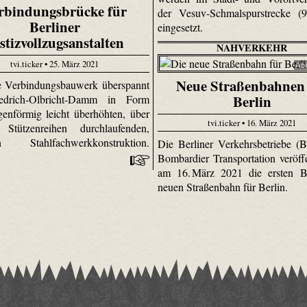
rbindungsbrücke für
der Vesuv-Schmalspurstrecke 
Berliner
eingesetzt.
stizvollzugsanstalten
NAHVERKEHR
tvi.ticker • 25. März 2021
Ab
Neue Straßenbahnen
e Verbindungsbauwerk überspannt
Berlin
edrich-Olbricht-Damm in Form
genförmig leicht überhöhten, über
tvi.ticker • 16. März 2021
 Stützenreihen durchlaufenden,
nen Stahlfachwerkkonstruktion.
Die Berliner Verkehrsbetriebe 
Bombardier Transportation veröffe
am 16. März 2021 die ersten Bi
neuen Straßenbahn für Berlin.