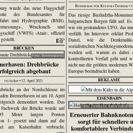
Rundschau für Kultur+Technik
• 1
urg wurde das neue Flaggschiff
otte des Bundesamtes für
Das riesige Buzludzha-Monumen
fffahrt und Hydrographie (BSH),
bulgarischen Bergen fällt auf. Es 
rmessungs-, Wracksuch- und
wie ein gestrandetes UFO, das i
gsschiff (VWFS) ›Atair‹, offiziell
verfällt. Im Interview erklärt Pro
 gestellt.
Danzl, wie die Denkmalik
sozialistischen Nachkriegsmoderne
BRÜCKEN
werden soll, warum es dabei
Foto: Bremenports
kontrollierten Verfall geht und 
merhaven: Drehbrücke
nicht nur die größten modernen W
rfolgreich abgebaut
Europas beeindruckt haben.
REKLAME
tvi.ticker • 12. April 2021
hbrücke an der Nordschleuse im
afen Bremerhaven ist am 10. April
EISENBAHN
olgreich demontiert worden. Das
Foto: Deutsche Bahn/Volker E
e Fachwerk der Brücke wurde auf
Erneuerter Bahnknoten
5 Meter langen Ponton
sorgt für schnellere 
ion 1‹ gesetzt und dann auf die
el am Kaiserhafen verbracht.
komfortablere Verbind