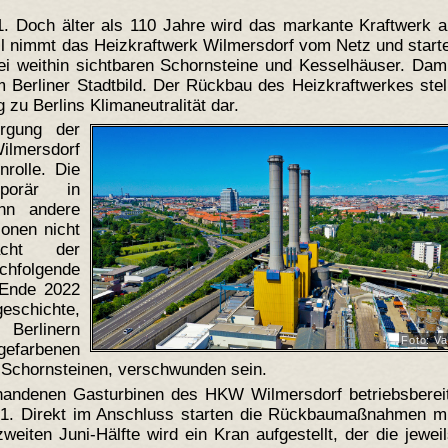
1. Doch älter als 110 Jahre wird das markante Kraftwerk 
all nimmt das Heizkraftwerk Wilmersdorf vom Netz und start
i weithin sichtbaren Schornsteine und Kesselhäuser. Dami
Berliner Stadtbild. Der Rückbau des Heizkraftwerkes stel
zu Berlins Klimaneutralität dar.
rgung der
Wilmersdorf
nrolle. Die
porär in
enn andere
onen nicht
ht der
achfolgende
 Ende 2022
eschichte,
 Berlinern
Foto: Va
ngefarbenen
n Schornsteinen, verschwunden sein.
rhandenen Gasturbinen des HKW Wilmersdorf betriebsbereit
 2021. Direkt im Anschluss starten die Rückbaumaßnahmen m
weiten Juni-Hälfte wird ein Kran aufgestellt, der die jewei