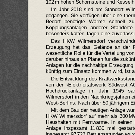
102 m hohen Schornsteine und Kesselhä
Im Jahr 2018 sind am Standort Wilm
gegangen. Sie verfügen über eine the
Bedarf benötigte Wärme schnell zu
Kopplungsanlagen anderer Standorte
besonders kalten Tagen eine zuverläs
Das HKW Wilmersdorf verschwindet
Erzeugung hat das Gelände an der F
wesentliche Rolle für die Verteilung v
darüber hinaus an Plänen für die zukün
Anlagen für die nachhaltige Erzeugung
künftig zum Einsatz kommen wird, ist a
Die Entwicklung des Kraftwerksstan
von der ›Elektricitätswerk Südwest 
Hochdruckanlage im Jahr 1945 sank
Wilmersdorf in den Nachkriegsjahren e
West-Berlins. Nach über 50 jährigem E
Mit dem Bau der heutigen Anlage wur
HKW Wilmersdorf auf mehr als 300 MW 
Haushalten mit Fernwärme. In seinen 
Anlage insgesamt 11 830 mal gestarte
insgesamt 97 723 Betriebsstunden wur