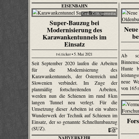
EISENBAHN
Foto: ÖBB/evmedia
Super-Bauzug bei
Neue 
Modernisierung des
be
Karawankentunnels im
Einsatz
tvi.ticker • 5. Mai 2021
Ab sof
Binnensc
Seit September 2020 laufen die Arbeiten
Hunte b
für die Modernisierung des
leistun
Karawankentunnels, der Österreich und
neue We
Slowenien verbindet. Im Zuge der
von 165
planmäßig fortschreitenden Arbeiten,
werden nun die Schienen im rund 8 km
langen Tunnel neu verlegt. Für die
Umsetzung dieser Arbeiten ist ein wahres
Wunderwerk der Technik auf Schienen im
Fors
Einsatz, der so genannte Schnellumbauzug
(SUZ).
NAHVERKEHR