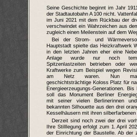
Seine Geschichte beginnt im Jahr 191
der Stadtautobahn A 100 nicht. Vattenf
im Juni 2021 mit dem Rückbau der dre
verschwindet ein Wahrzeichen aus dem 
zugleich einen Meilenstein auf dem Weg 
Bei der Strom- und Wärmeverso
Hauptstadt spielte das Heizkraftwerk 
in den letzten Jahren eher eine Nebe
Anlage wurde nur noch tem
Spitzenlastzeiten betrieben oder w
Kraftwerke zum Beispiel wegen Revisi
am Netz waren. Nun mac
geschichtsträchtige Koloss Platz für n
Energieerzeugungs-Generationen. Bis
soll das Monument Berliner Energieg
mit seiner vielen Berlinerinnen und
bekannten Silhouette aus den drei ora
Kesselhäusern mit ihren silberfarbene
Derzeit sind noch zwei der drei vo
Ihre Stilllegung erfolgt zum 1. April
der Einrichtung der Baustelle. Ab der z