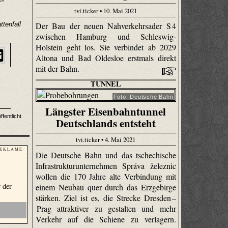
tvi.ticker • 10. Mai 2021
ttenfall
Der Bau der neuen Nahverkehrsader S 4
zwischen Hamburg und Schleswig-
Holstein geht los. Sie verbindet ab 2029
Altona und Bad Oldesloe erstmals direkt
mit der Bahn.
TUNNEL
Foto: Deutsche Bahn
Längster Eisenbahntunnel
ffentlicht
Deutschlands entsteht
tvi.ticker • 4. Mai 2021
 E K L A M E -
Die Deutsche Bahn und das tschechische
Infrastrukturunternehmen Správa železnic
wollen die 170 Jahre alte Verbindung mit
 der
einem Neubau quer durch das Erzgebirge
stärken. Ziel ist es, die Strecke Dresden –
Prag attraktiver zu gestalten und mehr
Verkehr auf die Schiene zu verlagern.