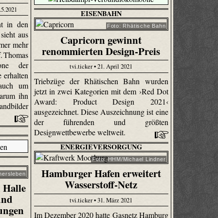
.5.2021
EISENBAHN
t in den
Foto: Rhätische Bahn
sieht aus
Capricorn gewinnt
mmer mehr
renommierten Design-Preis
f. Thomas
one der
tvi.ticker • 21. April 2021
 erhalten
Triebzüge der Rhätischen Bahn wurden
 auch um
jetzt in zwei Kategorien mit dem ›Red Dot
warum ihn
Award: Product Design 2021‹
andbilder
ausgezeichnet. Diese Auszeichnung ist eine
der führenden und größten
Designwettbewerbe weltweit.
ENERGIEVERSORGUNG
Foto: HHM/Michael Lindner
Hamburger Hafen erweitert
mersleben
Wasserstoff-Netz
 Halle
und
tvi.ticker • 31. März 2021
ungen
Im Dezember 2020 hatte Gasnetz Hamburg