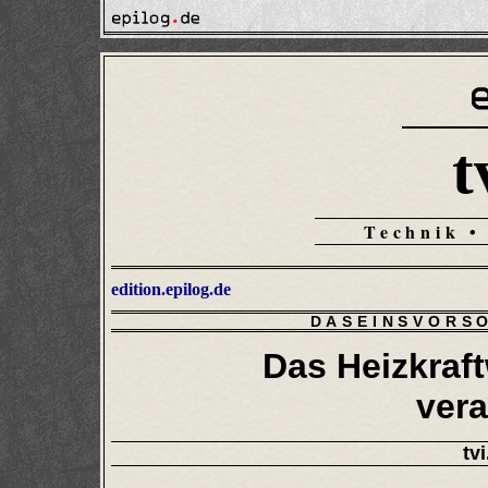
t
Technik •
edition.epilog.de
DASEINSVORS
Das Heizkraf
vera
tvi