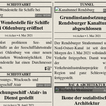
SCHIFFFAHRT
TUNNEL
F
Grundinstandsetzung
Foto: WSW
Wendestelle für Schiffe
Rendsburger Kanaltu
i Oldenburg eröffnet
abgeschlossen
tvi.ticker • 4. Mai 2021
tvi.ticker • 1. Mai 2021
ort profitieren See- und
Der Rendsburger Straßentunnel 
hiffe an der Seeschifffahrtsstraße
Nord-Ostsee-Kanal ist seit de
ei Oldenburg von einer neuen
Morgen des 1. Mai 2021 vollständi
gsstarken Wendemöglichkeit. Die
Verkehr freigegeben. Damit wur
ndestelle hat einen Durchmesser
der wichtig
 m.
Verkehrsinfrastrukturprojekte
Region und ganz Schleswig-
SCHIFFFAHRT
fertiggestellt.
BAU & ARCHITEKTUR
Foto: BSH
Foto: Darmon Richter/Buzludzh
chungsschiff ›Atair‹ in
F
Dienst gestellt
Ikone der sozialistis
Architektur
tvi.ticker • 28. April 2021