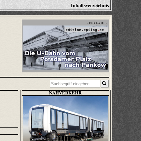
Inhaltsverzeichnis
- R E K L A M E -
NAHVERKEHR