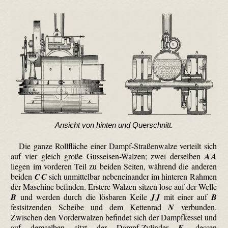
Ansicht von hinten und Querschnitt.
Die ganze Rollfläche einer Dampf-Straßenwalze verteilt sich
auf vier gleich große Gusseisen-Walzen; zwei derselben
A A
liegen im vorderen Teil zu beiden Seiten, während die anderen
beiden
C C
sich unmittelbar nebeneinander im hinteren Rahmen
der Maschine befinden. Erstere Walzen sitzen lose auf der Welle
B
und werden durch die lösbaren Keile
J J
mit einer auf
B
festsitzenden Scheibe und dem Kettenrad
N
verbunden.
Zwischen den Vorderwalzen befindet sich der Dampfkessel und
auf demselben sitzt der Dampf-Zylinder
E
, dessen