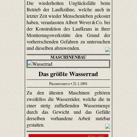
Die wiederholten Unglücksfälle beim
Betrieb der Lauf­krähne, welche auch in
letzter Zeit wieder Menschenleben gekostet
haben, veranlassten Albert Wever & Co. bei
der Konstruktion des Laufkrans in ihrer
Montierungs­werk­stätte den Grund der
vorherrschenden Gefahren zu untersuchen
und dieselben abzuwenden.
MASCHINENBAU
Das größte Wasserrad
Prometheus
• 21.1.1891
Zu den ältesten Maschinen gehören
zweifellos die Wasserräder, welche die in
einer stetig zufließenden Wassermenge
durch das Gewicht und das Gefälle
derselben vorhandene Arbeit nutzbar
gestalten.
- R E K L A M E -