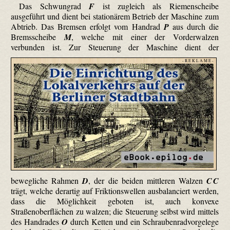
Das Schwungrad
F
ist zugleich als Riemenscheibe
ausgeführt und dient bei stationärem Betrieb der Maschine zum
Abtrieb. Das Bremsen erfolgt vom Handrad
P
aus durch die
Bremsscheibe
M
, welche mit einer der Vorderwalzen
verbunden ist.
Zur Steuerung der Maschine dient der
- R E K L A M E -
bewegliche Rahmen
D
, der die beiden mittleren Walzen
C C
trägt, welche derartig auf Friktions­wellen ausbalanciert werden,
dass die Möglichkeit geboten ist, auch konvexe
Straßenoberflächen zu walzen; die Steuerung selbst wird mittels
des Handrades
O
durch Ketten und ein Schraubenradvorgelege