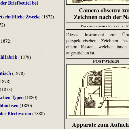
er Briefbeutel bei
Camera obscura z
Zeichnen nach der N
rtschaftliche Zwecke
(1872)
72)
Polytechnisches Journal
• 18
Dieses Instrument zur Ü
perspektivischen Zeichnen bes
1872)
einem Kasten, welcher innen
angestrichen ist.
hlfabrik
(1878)
POSTWESEN
tisch
(1878)
1878)
(1878)
ischen Typen
(1880)
chbüchsen
(1880)
hler Blechwaren
(1880)
Apparate zum Aufne