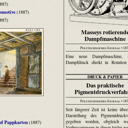
887)
komotive
(1887)
887)
Masseys rotierend
- R E K L A M E -
Dampfmaschine
Polytechnisches Journal
• 18
Eine neue Dampfmaschine, 
Dampfdruck direkt in Rotation 
DRUCK & PAPIER
Das praktische
Pigmentdruckverfah
Polytechnisches Journal
• 18
Seit längerer Zeit ist keine übers
Darstellung des Pigment­druck­v
gegeben worden, obgleich wes
uf Pappkarten
(1887)
Verbesserungen in dieser leider n