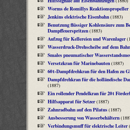
Hilfssignale auf Eisenbahnzügen
(1880)
Worms de Romillys Reaktionspropeller
Jenkins elektrische Eisenbahn
(1883)
Benutzung flüssiger Kohlensäure zum Be
Dampffeuerspritzen
(1883)
Aufzug für Kellereien und Warenlager
(
Wasserdruck-Drehscheibe auf dem Bahnh
Smales pneumatischer Wasserstandsme
Versetzkran für Marinebauten
(1887)
60 t-Dampfdrehkran für den Hafen zu G
Dampfdrehkran für die holländische Dam
(1887)
Ein rollender Pendelkran für 20 t Förder
Hilfsapparat für Setzer
(1887)
Zahnradbahn auf den Pilatus
(1887)
Ausbesserung von Wasserbehältern
(188
Verbindungsmuff für elektrische Leiter
(