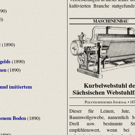
kultivierten Branche stattgefund
90)
0)
MASCHINENBAU
l
(1890)
gelds
(1890)
nen
(1890)
Kurbelwebstuhl de
und imitiertem
Sächsischen Webstuhlf
Polytechnisches Journal
• 18
Dieser für Leinen, Jute, 
Baumwollgewebe, namentlich Mat
denem Boden
(1890)
Drell usw. bestimmte St
empfehlenswert, wenn bei k
1890)