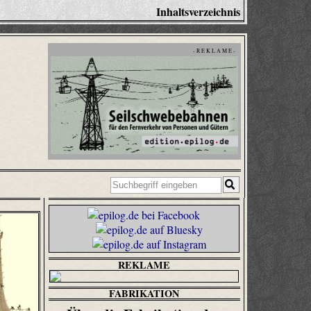
Inhaltsverzeichnis
- R E K L A M E -
REKLAME
FABRIKATION