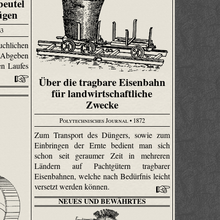
beutel
ügen
63
chlichen
 Abgeben
en Laufes
Über die tragbare Eisenbahn
für landwirtschaftliche
Zwecke
Polytechnisches Journal
• 1872
Zum Transport des Düngers, sowie zum
Einbringen der Ernte bedient man sich
schon seit geraumer Zeit in mehreren
Ländern auf Pachtgütern tragbarer
Eisenbahnen, welche nach Bedürfnis leicht
versetzt werden können.
NEUES UND BEWÄHRTES