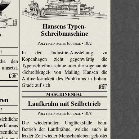
Hansens Typen-
Schreibmaschine
e
Polytechnisches Journal
• 1872
72
In der Industrie-Ausstellung zu
Kopenhagen zieht gegenwärtig die
die den
Typenschreibmaschine oder die sogenannte
umsetzt.
›Schreibkugel‹ von Malling Hansen die
Aufmerksamkeit des Publikums in hohem
Grade auf sich.
MASCHINENBAU
ren
Laufkrahn mit Seilbetrieb
72
Polytechnisches Journal
• 1878
ichtliche
Die wiederholten Unglücksfälle beim
erfahrens
Betrieb der Lauf­krähne, welche auch in
entliche
letzter Zeit wieder Menschenleben gekostet
och wenig