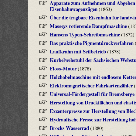
Apparate zum Aufnehmen und Abgeben d
Eisenbahnwagenzügen
(1863)
Über die tragbare Eisenbahn für landwi
Masseys rotierende Dampfmaschine
(18
Hansens Typen-Schreibmaschine
(1872)
Das praktische Pigmentdruckverfahren
(
Laufkrahn mit Seilbetrieb
(1878)
Kurbelwebstuhl der Sächsischen Webstu
Floss-Motor
(1878)
Holzhobelmaschine mit endlosem Ketten
Elektromagnetischer Fahrkartenzähler
(
Universal-Fördergestell für Bremsberge
Herstellung von Druckflächen und elast
Exzenterpresse zur Herstellung von Ble
Hydraulische Presse zur Herstellung ho
Brocks Wasserrad
(1880)