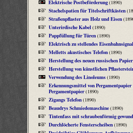
Elektrische Postbeförderung
(1890)
Stachelspatien für Titelschriftkästen
(18
Straßenpflaster aus Holz und Eisen
(189
Unterirdische Kabel
(1890)
Pappfüllung für Türen
(1890)
Elektrisch zu stellendes Eisenbahnsigna
Melletts akustisches Telefon
(1890)
Herstellung des neuen russischen Papier
Herstellung von künstlichen Pflasterstei
Verwendung des Linoleums
(1890)
Erkennungsmittel von Pergamentpapier 
Pergamentpapier
(1890)
Zigangs Telefon
(1890)
Beaudrys Schmiedemaschine
(1890)
Tintenfass mit schraubenförmig gewun
Durchlöcherte Fensterscheiben
(1890)
Dreidrähtige Glühlampen-Aufhängung
(