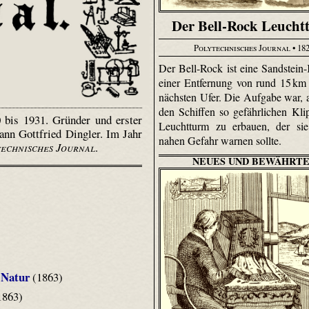
Der Bell-Rock Leucht
Polytechnisches Journal
• 18
Der Bell-Rock ist eine Sandstein-
einer Entfernung von rund 15 k
nächsten Ufer. Die Aufgabe war, a
den Schiffen so gefährlichen Kli
 bis 1931. Gründer und erster
Leuchtturm zu erbauen, der sie
nn Gottfried Dingler. Im Jahr
nahen Gefahr warnen sollte.
technisches Journal
.
NEUES UND BEWÄHRTE
 Natur
(1863)
1863)