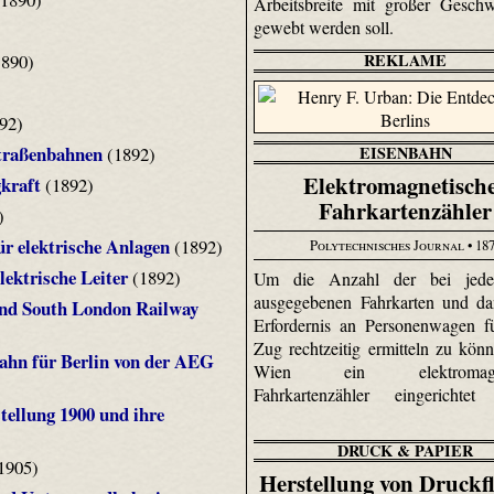
Arbeitsbreite mit großer Geschw
gewebt werden soll.
890)
REKLAME
92)
Straßenbahnen
EISENBAHN
(1892)
Elektromagnetisch
kraft
(1892)
Fahrkartenzähler
)
r elektrische Anlagen
(1892)
Polytechnisches Journal
• 18
lektrische Leiter
(1892)
Um die Anzahl der bei jed
ausgegebenen Fahrkarten und da
 and South London Railway
Erfordernis an Personenwagen f
Zug rechtzeitig ermitteln zu könne
ahn für Berlin von der AEG
Wien ein elektromagnet
Fahrkartenzähler eingerichtet
tellung 1900 und ihre
DRUCK & PAPIER
1905)
Herstellung von Druckf