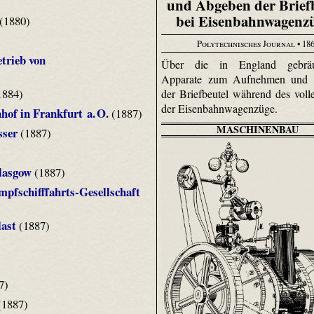
und Abgeben der Brief
bei Eisenbahnwagenz
(1880)
Polytechnisches Journal
• 18
trieb von
Über die in England gebräu
Apparate zum Aufnehmen und
1884)
der Briefbeutel während des voll
der Eisenbahnwagenzüge.
of in Frankfurt a. O.
(1887)
MASCHINENBAU
sser
(1887)
lasgow
(1887)
pfschifffahrts-Gesellschaft
last
(1887)
7)
1887)