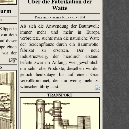
Über die Fabrikation der
Watte
turm
Polytechnisches Journal
• 1834
25
Als sich die Anwendung der Baumwolle
Klippe in
immer mehr und mehr in Europa
m von dem
verbreitete, suchte man die natürliche Watte
uf dieser
der Seidenpflanze durch ein Baumwolle­
ppe einen
fabrikat zu ersetzen. Der neue
 vor der
Industriezweig, der hierdurch erstand,
lieferte zwar im Anfang, wie gewöhnlich,
S
nur sehr rohe Produkte; dieselben wurden
jedoch heutzutage bis auf einen Grad
vervollkommnet, der nur wenig mehr zu
wünschen übrig lässt.
TRANSPORT