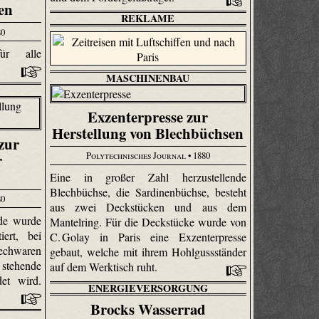
en
REKLAME
80
ür alle
MASCHINENBAU
Exzenterpresse zur
Herstellung von Blechbüchsen
zur
Polytechnisches Journal
• 1880
r
Eine in großer Zahl herzustellende
Blechbüchse, die Sardinenbüchse, besteht
80
aus zwei Deckstücken und aus dem
de wurde
Mantelring. Für die Deckstücke wurde von
iert, bei
C. Golay in Paris eine Exzenterpresse
lechwaren
gebaut, welche mit ihrem Hohlgussständer
tehende
auf dem Werktisch ruht.
det wird.
ENERGIEVERSORGUNG
Brocks Wasserrad