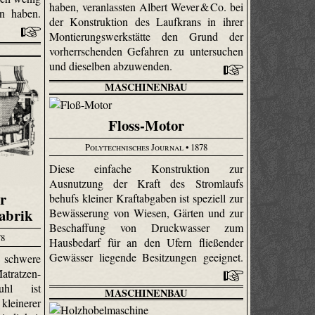
haben, veranlassten Albert Wever & Co. bei
en haben.
der Konstruktion des Laufkrans in ihrer
Montierungs­werk­stätte den Grund der
vorherrschenden Gefahren zu untersuchen
und dieselben abzuwenden.
MASCHINENBAU
Floss-Motor
Polytechnisches Journal
• 1878
Diese einfache Konstruktion zur
Ausnutzung der Kraft des Stromlaufs
r
behufs kleiner Kraftabgaben ist speziell zur
abrik
Bewässerung von Wiesen, Gärten und zur
Beschaffung von Druckwasser zum
78
Hausbedarf für an den Ufern fließender
Gewässer liegende Besitzungen geeignet.
schwere
rat­zen-
uhl ist
MASCHINENBAU
leinerer