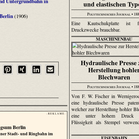
und Untergrundbahn in
und elastischen Typ
Polytechnisches Journal
• 18
Berlin
(1906)
Eine Kautschukplatte ist f
Druckzwecke brauchbar.
MASCHINENBAU
Hydraulische Presse 
Herstellung hohle
Blechwaren
Polytechnisches Journal
• 18
Von F. W. Fischer in Wernigero
eine hydraulische Presse patent
welcher zur Herstellung hohler B
- R E K L A M E -
eine unter hohem Druck s
Flüssigkeit als Stempel verwen
ngsum Berlin
liner Stadt- und Ringbahn im
EISENBAHN