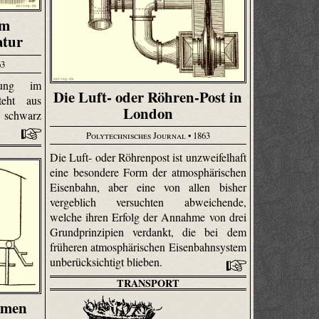
um
atur
63
bung im
Die Luft- oder Röhren-Post in
teht aus
London
 schwarz
Polytechnisches Journal
• 1863
Die Luft- oder Röhrenpost ist unzweifelhaft
eine besondere Form der atmosphärischen
Eisenbahn, aber eine von allen bisher
vergeblich versuchten abweichende,
welche ihren Erfolg der Annahme von drei
Grundprinzipien verdankt, die bei dem
früheren atmosphärischen Eisenbahnsystem
unberücksichtigt blieben.
TRANSPORT
hmen