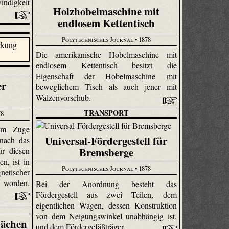
indigkeit
Holzhobelmaschine mit
endlosem Kettentisch
Polytechnisches Journal
• 1878
Die amerikanische Hobelmaschine mit
endlosem Kettentisch besitzt die
Eigenschaft der Hobelmaschine mit
er
beweglichem Tisch als auch jener mit
Walzenvorschub.
TRANSPORT
78
em Zuge
Universal-Fördergestell für
nach das
Bremsberge
ür diesen
n, ist in
Polytechnisches Journal
• 1878
ischer
 worden.
Bei der Anordnung besteht das
Fördergestell aus zwei Teilen, dem
eigentlichen Wagen, dessen Konstruktion
von dem Neigungswinkel unabhängig ist,
lächen
und dem Fördergefäßträger.