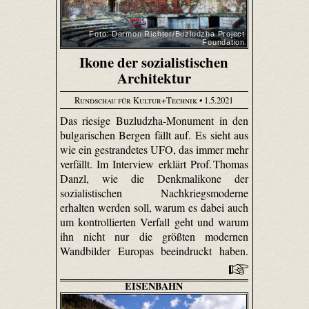
Foto: Darmon Richter/Buzludzha Project
Foundation
Ikone der sozialistischen
Architektur
Rundschau für Kultur+Technik
• 1.5.2021
Das riesige Buzludzha-Monument in den
bulgarischen Bergen fällt auf. Es sieht aus
wie ein gestrandetes UFO, das immer mehr
verfällt. Im Interview erklärt Prof. Thomas
Danzl, wie die Denkmalikone der
sozialistischen Nachkriegsmoderne
erhalten werden soll, warum es dabei auch
um kontrollierten Verfall geht und warum
ihn nicht nur die größten modernen
Wandbilder Europas beeindruckt haben.
EISENBAHN