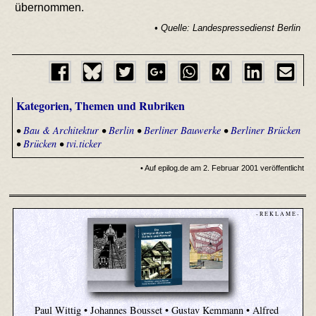
übernommen.
• Quelle: Landespressedienst Berlin
Kategorien, Themen und Rubriken
•
Bau & Architektur
•
Berlin
•
Berliner Bauwerke
•
Berliner Brücken
•
Brücken
•
tvi.ticker
• Auf epilog.de am 2. Februar 2001 veröffentlicht
- R E K L A M E -
Paul Wittig • Johannes Bousset • Gustav Kemmann • Alfred