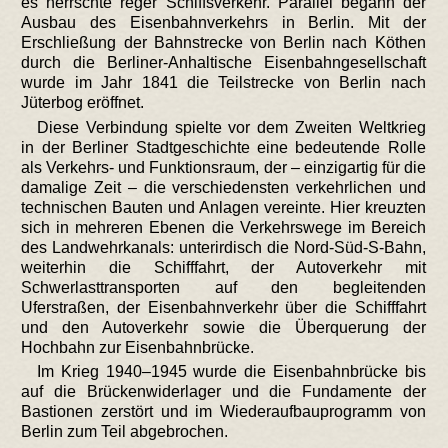
es herrschte reger Schiffsverkehr. Parallel begann der
Ausbau des Eisenbahnverkehrs in Berlin. Mit der
Erschließung der Bahnstrecke von Berlin nach Köthen
durch die Berliner-Anhaltische Eisenbahngesellschaft
wurde im Jahr 1841 die Teilstrecke von Berlin nach
Jüterbog eröffnet.
Diese Verbindung spielte vor dem Zweiten Weltkrieg
in der Berliner Stadtgeschichte eine bedeutende Rolle
als Verkehrs- und Funktionsraum, der – einzigartig für die
damalige Zeit – die verschiedensten verkehrlichen und
technischen Bauten und Anlagen vereinte. Hier kreuzten
sich in mehreren Ebenen die Verkehrswege im Bereich
des Landwehrkanals: unterirdisch die Nord-Süd-S-Bahn,
weiterhin die Schifffahrt, der Autoverkehr mit
Schwerlasttransporten auf den begleitenden
Uferstraßen, der Eisenbahnverkehr über die Schifffahrt
und den Autoverkehr sowie die Überquerung der
Hochbahn zur Eisenbahnbrücke.
Im Krieg 1940–1945 wurde die Eisenbahnbrücke bis
auf die Brückenwiderlager und die Fundamente der
Bastionen zerstört und im Wiederaufbauprogramm von
Berlin zum Teil abgebrochen.