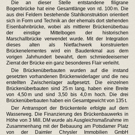
Die an dieser Stelle entstandene filigrane
Bogenbrücke hat eine Gesamtlänge von rd. 100 m. Die
aus drei Feldern bestehende Stahlkonstruktion orientiert
sich in Form und Technik an der ehemals dort stehenden
Eisenbahnbrücke, wobei als mittlerer Brückenüberbau
der einstige Mittelbogen der historischen
Marschallbrücke verwendet wurde. Mit der Integration
dieses alten als Nietfachwerk konstruierten
Brückenelementes wird ein Baudenkmal aus dem
vorigen Jahrhundert bewahrt, dem schmiedeeiserner
Zierrat der Brücke ein ganz besonderes Flair verleiht.
Die Brückenüberbauten wurden auf die instand
gesetzten vorhandenen Brückenwiderlager und die neu
erstellten Zwischenlager aufgesetzt. Die einzelnen
Brückenüberbauten sind 25 m lang, haben eine Breite
von 4,50 m und sind 3,50 bis 4,0 m hoch. Die drei
Brückenüberbauten haben ein Gesamtgewicht von 135 t.
Der Antransport der Brückenteile erfolgte auf dem
Wasserweg. Die Finanzierung des Brückenbauwerks in
Höhe von 3 Mill. DM wurde als Ausgleichsmaßnahme im
Zusammenhang mit der Bebauung am Potsdamer Platz
von der Daimler Chrysler Immobilien GmbH