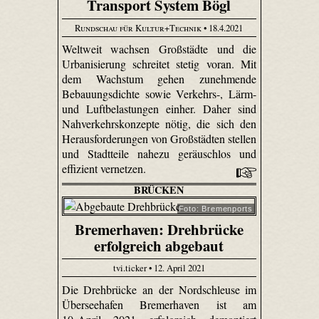
Transport System Bögl
Rundschau für Kultur+Technik
• 18.4.2021
Weltweit wachsen Großstädte und die
Urbanisierung schreitet stetig voran. Mit
dem Wachstum gehen zunehmende
Bebauungsdichte sowie Verkehrs-, Lärm-
und Luftbelastungen einher. Daher sind
Nahverkehrskonzepte nötig, die sich den
Herausforderungen von Großstädten stellen
und Stadtteile nahezu geräuschlos und
effizient vernetzen.
BRÜCKEN
Foto: Bremenports
Bremerhaven: Drehbrücke
erfolgreich abgebaut
tvi.ticker • 12. April 2021
Die Drehbrücke an der Nordschleuse im
Überseehafen Bremerhaven ist am