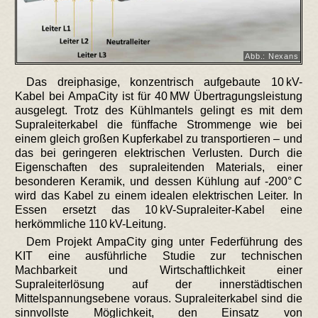
Abb.: Nexans
Das dreiphasige, konzentrisch aufgebaute 10 kV-
Kabel bei AmpaCity ist für 40 MW Übertragungsleistung
ausgelegt. Trotz des Kühlmantels gelingt es mit dem
Supraleiterkabel die fünffache Strommenge wie bei
einem gleich großen Kupferkabel zu transportieren – und
das bei geringeren elektrischen Verlusten. Durch die
Eigenschaften des supraleitenden Materials, einer
besonderen Keramik, und dessen Kühlung auf -200° C
wird das Kabel zu einem idealen elektrischen Leiter. In
Essen ersetzt das 10 kV-Supraleiter-Kabel eine
herkömmliche 110 kV-Leitung.
Dem Projekt AmpaCity ging unter Federführung des
KIT eine ausführliche Studie zur technischen
Machbarkeit und Wirtschaftlichkeit einer
Supraleiterlösung auf der innerstädtischen
Mittelspannungsebene voraus. Supraleiterkabel sind die
sinnvollste Möglichkeit, den Einsatz von