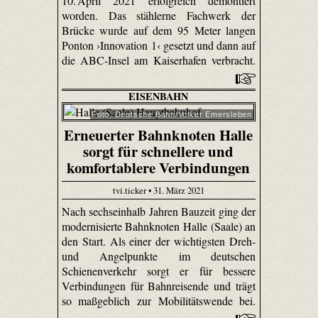
10. April 2021 erfolgreich demontiert
worden. Das stählerne Fachwerk der
Brücke wurde auf dem 95 Meter langen
Ponton ›Innovation 1‹ gesetzt und dann auf
die ABC-Insel am Kaiserhafen verbracht.
EISENBAHN
Foto: Deutsche Bahn/Volker Emersleben
Erneuerter Bahnknoten Halle
sorgt für schnellere und
komfortablere Verbindungen
tvi.ticker • 31. März 2021
Nach sechseinhalb Jahren Bauzeit ging der
modernisierte Bahnknoten Halle (Saale) an
den Start. Als einer der wichtigsten Dreh-
und Angelpunkte im deutschen
Schienenverkehr sorgt er für bessere
Verbindungen für Bahnreisende und trägt
so maßgeblich zur Mobilitätswende bei.