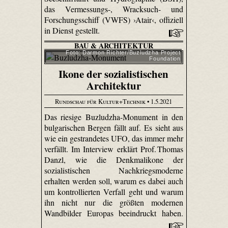
das Vermessungs-, Wracksuch- und
Forschungsschiff (VWFS) ›Atair‹, offiziell
in Dienst gestellt.
BAU & ARCHITEKTUR
Foto: Darmon Richter/Buzludzha Project
Foundation
Ikone der sozialistischen
Architektur
Rundschau für Kultur+Technik
• 1.5.2021
Das riesige Buzludzha-Monument in den
bulgarischen Bergen fällt auf. Es sieht aus
wie ein gestrandetes UFO, das immer mehr
verfällt. Im Interview erklärt Prof. Thomas
Danzl, wie die Denkmalikone der
sozialistischen Nachkriegsmoderne
erhalten werden soll, warum es dabei auch
um kontrollierten Verfall geht und warum
ihn nicht nur die größten modernen
Wandbilder Europas beeindruckt haben.