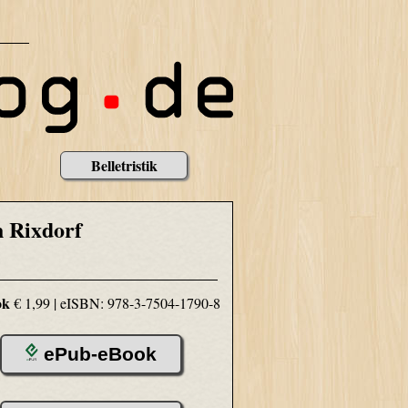
Belletristik
 Rixdorf
ok
€ 1,99 |
eISBN: 978-3-7504-1790-8
ePub-eBook