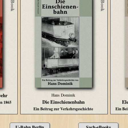
eBook
eBook
wehr
Hans Dominik
Die Einschienenbahn
El
on 1865
Ein Beitrag zur Verkehrsgeschichte
Ein Bei
U-Bahn Berlin
Sach-eBooks